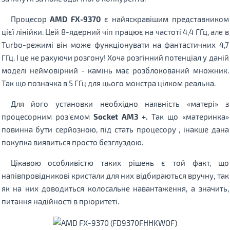
Процесор
AMD FX-9370
є найяскравішим представником
цієї лінійки. Цей 8-ядерний чіп працює на частоті 4,4 ГГц, але в
Turbo-режимі він може функціонувати на фантастичних 4,7
ГГц. І це не рахуючи розгону! Хоча розгінний потенціал у даній
моделі неймовірний - камінь має розблокований множник.
Так що позначка в 5 ГГц для цього монстра цілком реальна.
Для його установки необхідно наявність «матері» з
процесорним роз'ємом
Socket AM3 +.
Так що «материнка»
повинна бути серйозною, під стать процесору , інакше дана
покупка виявиться просто безглуздою.
Цікавою особливістю таких рішень є той факт, що
напівпровідникові кристали для них відбираються вручну, так
як на них доводиться колосальне навантаження, а значить,
питання надійності в пріоритеті.