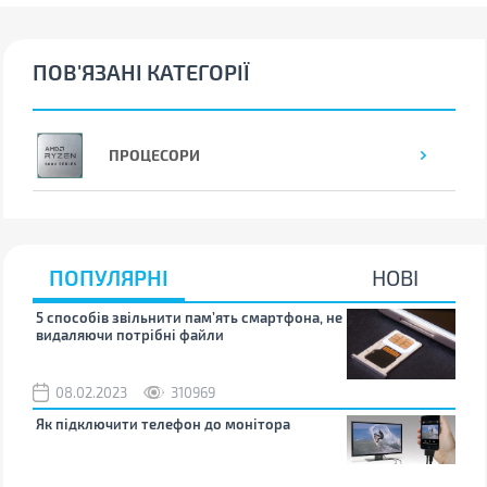
ПОВ'ЯЗАНІ КАТЕГОРІЇ
ПРОЦЕСОРИ
ПОПУЛЯРНІ
НОВІ
5 способів звільнити пам’ять смартфона, не
Що 
видаляючи потрібні файли
тих
08.02.2023
310969
1
Як підключити телефон до монітора
Як 
зно