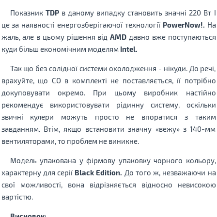
Показник
TDP
в даному випадку становить значні 220 Вт І
це за наявності енергозберігаючої технології
PowerNow!.
На
жаль, але в цьому рішення від
AMD
давно вже поступаються
куди більш економічним моделям
Intel.
Так що без солідної системи охолодження - нікуди. До речі,
врахуйте, що СО в комплекті не поставляється, її потрібно
докуповувати окремо. При цьому виробник настійно
рекомендує використовувати рідинну систему, оскільки
звичні кулери можуть просто не впоратися з таким
завданням. Втім, якщо встановити значну «вежу» з 140-мм
вентиляторами, то проблем не виникне.
Модель упакована у фірмову упаковку чорного кольору,
характерну для серії
Black Edition.
До того ж, незважаючи на
свої можливості, вона відрізняється відносно невисокою
вартістю.
Висновок: