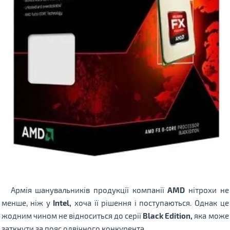
Армія шанувальників продукції компанії
AMD
нітрохи не
менше, ніж у
Intel,
хоча її рішення і поступаються. Однак це
жодним чином не відноситься до серії
Black Edition,
яка може
заткнути за пояс одвічного конкурента.