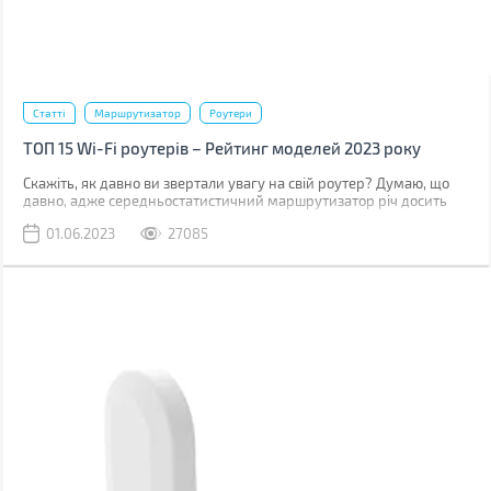
Статті
Маршрутизатор
Роутери
ТОП 15 Wi-Fi роутерів – Рейтинг моделей 2023 року
Скажіть, як давно ви звертали увагу на свій роутер? Думаю, що
давно, адже середньостатистичний маршрутизатор річ досить
непомітна: стоїть собі тихенько в кутку, їсти не просить, мирно
01.06.2023
27085
припадає пилом. Але варто сигналу почати зникати, а швидкості
просісти, і до цього девайсу враз приковується багато уваги.