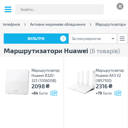
0
і телефонія
Активне мережеве обладнання
Маршрутизатори
ФІЛЬТРИ
1
За популярністю
ФІЛЬТРИ
1
За популярністю
Маршрутизатори Huawei
(6 товарів)
Маршрутизатор
Маршрутизатор
Huawei B320-
Huawei AX3 V2
323 (51060JSB)
(WS7100)
₴
₴
2098
2316
+84
балів
+79
балів