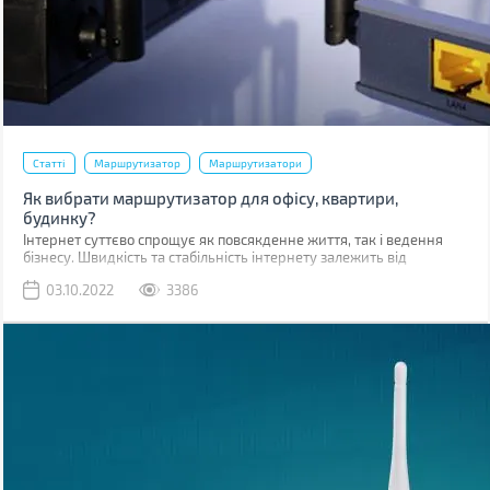
Статті
Маршрутизатор
Маршрутизатори
Як вибрати маршрутизатор для офісу, квартири,
будинку?
Інтернет суттєво спрощує як повсякденне життя, так і ведення
бізнесу. Швидкість та стабільність інтернету залежить від
багатьох факторів, у тому числі від Wi-Fi роутера
03.10.2022
3386
(маршрутизатора).