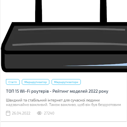
Статті
Маршрутизатор
Маршрутизатори
ТОП 15 Wi-Fi роутерів - Рейтинг моделей 2022 року
Швидкий та стабільний інтернет для сучасної людини
надзвичайно важливий. Також важливо, щоб він був бездротовим
– крім очевидної відсутності проводів, це свобода в підключенні
26.04.2022
27240
до абсолютно будь-яких пристроїв та економія на мобільному
трафіку коли ви знаходитесь у зоні дії маршрутизатора.