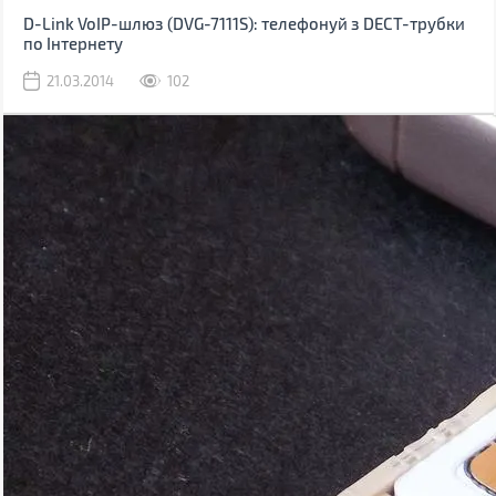
D-Link VoIP-шлюз (DVG-7111S): телефонуй з DECT-трубки
по Інтернету
21.03.2014
102