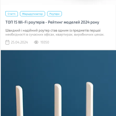
Статті
Маршрутизатор
Роутери
ТОП 15 Wi-Fi роутерів - Рейтинг моделей 2024 року
Швидкий і надійний роутер став одним із предметів першої
необхідності в сучасних офісах, квартирах, виробничих цехах.
Скрізь де потрібно "по повітрю" роздати інтернет на безліч
25.04.2024
19350
гаджетів.