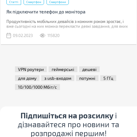
Статті
Смартфон
Смартфони
Як підключити телефон до монітора
Продуктивність мобільних девайсів з кожним роком зростає, і
вже сьогодні на них можна перекласти деякі завдання, для яких
раніше використовувався комп'ютер.
09.02.2023
115820
VPN роутери
геймерські
дешеві
для дому
з usb-входом
потужні
5 ГГц
10/100/1000 Мбіт/c
Підпишіться на розсилку
і
дізнавайтеся про новини та
розпродажі першим!