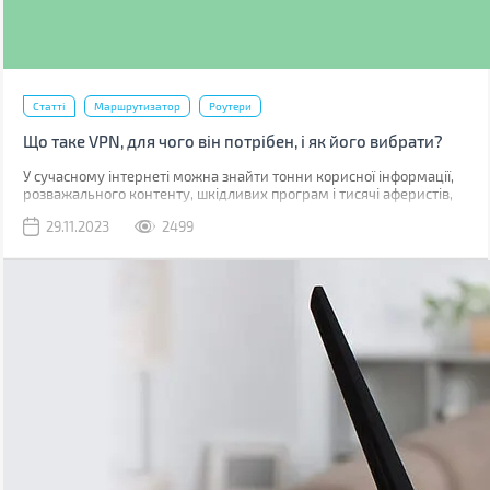
Статті
Маршрутизатор
Роутери
Що таке VPN, для чого він потрібен, і як його вибрати?
У сучасному інтернеті можна знайти тонни корисної інформації,
розважального контенту, шкідливих програм і тисячі аферистів,
які бажають отримати доступ до ваших персональних даних. Тож
29.11.2023
2499
захист вашої анонімності та безпеки в мережі важливий аспект
дайвінгу в цифрові безодні. Забезпечити інкогніто і безпеку
банківських рахунків допомагає низка сервісів і технологій, про
один з яких, а саме про VPN, ми й поговоримо в цій статті.