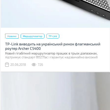
Новини
Маршрутизатор
TP-Link
TP-Link виводить на український ринок флагманський
роутер Archer C5400
Новий гігабітний маршрутизатор працює в трьох діапазонах,
підтримує стандарт 802.11ac і гарантує надзвичайно високий
рівень швидкодії під час онлайн-ігор або перегляду відео в
20.06.2018
726
форматі 4К.