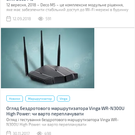
12 вересня, 2018 – Deco M5 – це комплексне модульне рішення,
яке має забезпечити стабільний доступ до Wi-Fi мережі в будинку
та допоможе позбутися "мертвих зон". Комплект Deco M5, який
12.09.2018
591
складається з трьх пристроїв, забезпечує Wi-Fi покриття на площі
до 510 квадратних метрів, а комплект Deco M5 з двох пристроїв –
на площі до 350 квадратних метрів. Якщо цього недостатньо –
просто додайте один або кілька модулів Deco для збільшення
покриття.
Новини
Маршрутизатор
Vinga
Огляд бездротового маршрутизатора Vinga WR-N300U
High Power: чи варто переплачувати
Огляд і тестування бездротового маршрутизатора Vinga WR-
N300U High Power: чи варто переплачувати
30.11.2017
498