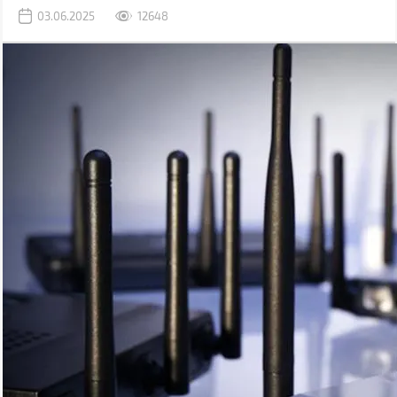
швидкість передачі даних — до 46 Гбіт/с, а також наднизькі
03.06.2025
12648
затримки. Втім, щоб повністю розкрити потенціал цієї технології,
потрібне високопродуктивне «залізо» та надшвидкісні мережеві
порти, що робить такі маршрутизатори дорогими й не завжди
практичними.