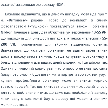
останьої за допомогою роз'єму HDMI.
Важливо відзначити, що в даному випадку мова йде про т.
н. «Китовому» рішенні. Тобто до комплекті з самим
фотоапаратом («тушкою») поставляється також і об'єктив
Nikkor.
Точніше відразу два об'єктива: універсальний
18-55 VR,
що підходить для більшості випадків, а також «телескоп»
55-
200 VR,
призначений для зйомки віддалених об'єктів.
Вважається, що «китові» об'єктиви не здатні забезпечити
досить високу якість знімків, краще купувати фотокамеру з
більш відповідним для ваших цілей рішенням. І це дійсно так.
Однак починаючий користувач часто просто не знає, що саме
йому потрібно, чи буде він знімати портрети або архітектуру. І
купівля професійного об'єктиву може виявитися марною
тратою грошей. Так що «китове» рішення - хороший спосіб
для того, щоб визначитися, що саме вам необхідно. У даному
ж випадку в комплекті йдуть відразу дві моделі з різними
можливостями.