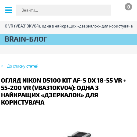
0
55-200 VR (VBA310KV04): одна з найкращих «дзеркалок» для користувача
BRAIN-БЛОГ
До списку статей
ОГЛЯД NIKON D5100 KIT AF-S DX 18-55 VR +
55-200 VR (VBA310KV04): ОДНА З
НАЙКРАЩИХ «ДЗЕРКАЛОК» ДЛЯ
КОРИСТУВАЧА