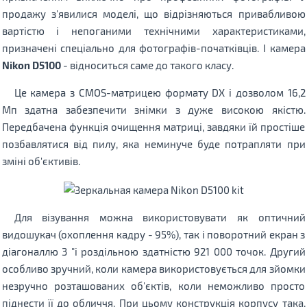
продажу з'явилися моделі, що відрізняються привабливою
вартістю і непоганими технічними характеристиками,
призначені спеціально для фотографів-початківців. І камера
Nikon D5100
- відноситься саме до такого класу.
Це камера з CMOS-матрицею формату DX і дозволом 16,2
Мп здатна забезпечити знімки з дуже високою якістю.
Передбачена функція очищення матриці, завдяки їй простіше
позбавлятися від пилу, яка неминуче буде потрапляти при
зміні об'єктивів.
Для візування можна використовувати як оптичний
видошукач (охоплення кадру - 95%), так і поворотний екран з
діагоналлю 3 "і роздільною здатністю 921 000 точок. Другий
особливо зручний, коли камера використовується для зйомки
незручно розташованих об'єктів, коли неможливо просто
піднести її до обличчя. При цьому конструкція корпусу така,