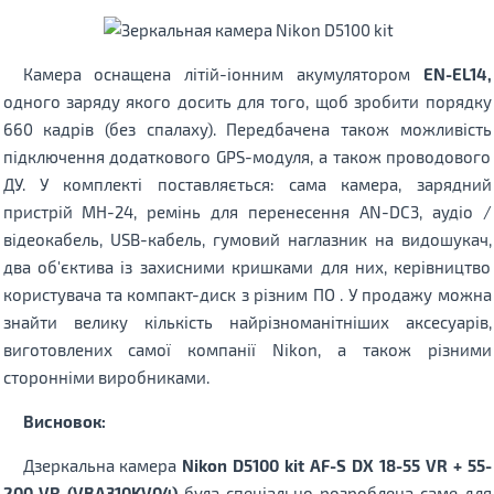
Камера оснащена літій-іонним акумулятором
EN-EL14,
одного заряду якого досить для того, щоб зробити порядку
660 кадрів (без спалаху). Передбачена також можливість
підключення додаткового GPS-модуля, а також проводового
ДУ. У комплекті поставляється: сама камера, зарядний
пристрій MH-24, ремінь для перенесення AN-DC3, аудіо /
відеокабель, USB-кабель, гумовий наглазник на видошукач,
два об'єктива із захисними кришками для них, керівництво
користувача та компакт-диск з різним ПО . У продажу можна
знайти велику кількість найрізноманітніших аксесуарів,
виготовлених самої компанії Nikon, а також різними
сторонніми виробниками.
Висновок:
Дзеркальна камера
Nikon D5100 kit AF-S DX 18-55 VR + 55-
200 VR (VBA310KV04)
була спеціально розроблена саме для