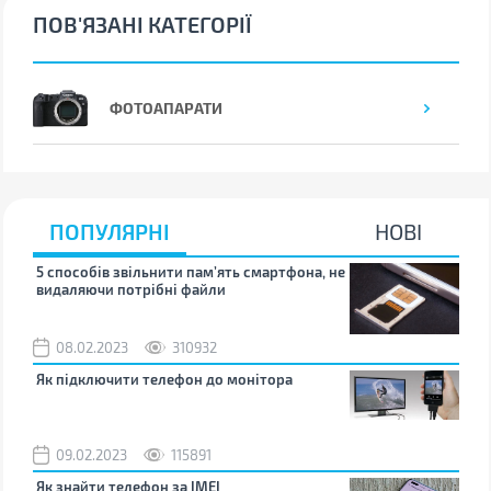
ПОВ'ЯЗАНІ КАТЕГОРІЇ
ФОТОАПАРАТИ
ПОПУЛЯРНІ
НОВІ
5 способів звільнити пам’ять смартфона, не
Що 
видаляючи потрібні файли
тих
08.02.2023
310932
1
Як підключити телефон до монітора
Як 
зно
09.02.2023
115891
0
Як знайти телефон за IMEI
Чом