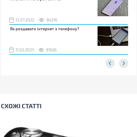
12.07.2022
84216
0
Як роздавати інтернет з телефону?
Як 
від
11.02.2023
81626
2
СХОЖІ СТАТТІ