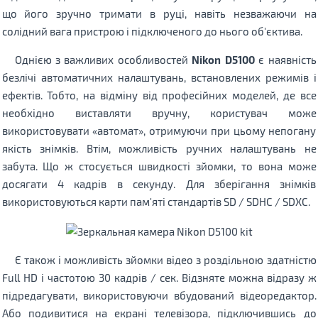
що його зручно тримати в руці, навіть незважаючи на
солідний вага пристрою і підключеного до нього об'єктива.
Однією з важливих особливостей
Nikon D5100
є наявність
безлічі автоматичних налаштувань, встановлених режимів і
ефектів. Тобто, на відміну від професійних моделей, де все
необхідно виставляти вручну, користувач може
використовувати «автомат», отримуючи при цьому непогану
якість знімків. Втім, можливість ручних налаштувань не
забута. Що ж стосується швидкості зйомки, то вона може
досягати 4 кадрів в секунду. Для зберігання знімків
використовуються карти пам'яті стандартів SD / SDHC / SDXC.
Є також і можливість зйомки відео з роздільною здатністю
Full HD і частотою 30 кадрів / сек. Відзняте можна відразу ж
підредагувати, використовуючи вбудований відеоредактор.
Або подивитися на екрані телевізора, підключившись до