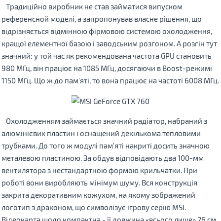
Традиційно виробник не став займатися випуском
референсной моделі, а запропонував власне рішення, що
відрізняється відмінною фірмовою системою охолодження,
кращої елементної базою і заводським розгоном. А розгін тут
значний: у той час як рекомендована частота GPU становить
980 МГц, він працює на 1085 МГц, досягаючи в Boost-режимі
1150 МГц. Що ж до пам'яті, то вона працює на частоті 6008 МГц.
Охолодженням займається значний радіатор, набраний з
алюмінієвих пластин і оснащений декількома тепловими
трубками. До того ж модулі пам'яті накриті досить значною
металевою пластиною. За обдув відповідають два 100-мм
вентилятора з нестандартною формою крильчатки. При
роботі вони виробляють мінімум шуму. Вся конструкція
закрита декоративним кожухом, на якому зображений
логотип з драконом, що символізує ігрову серію MSI.
Відеокарта щодо компактна - її довжина «всього лише» 26 см,