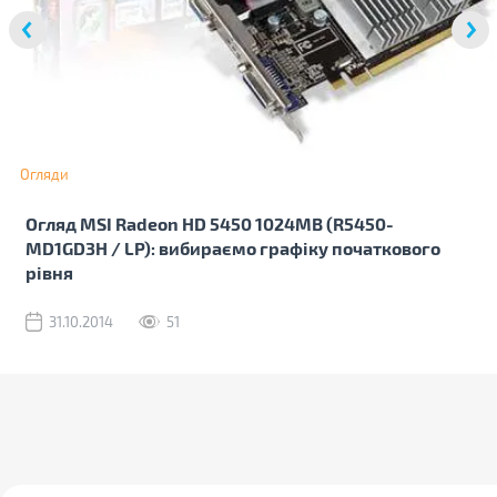
Огляди
Огляд MSI Radeon HD 5450 1024MB (R5450-
MD1GD3H / LP): вибираємо графіку початкового
рівня
31.10.2014
51