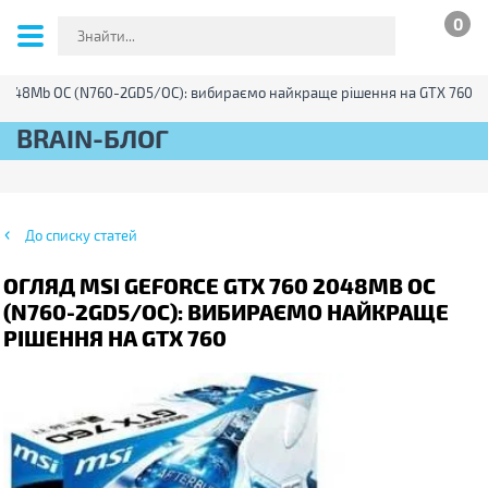
0
0 2048Mb OC (N760-2GD5/OC): вибираємо найкраще рішення на GTX 760
BRAIN-БЛОГ
До списку статей
ОГЛЯД MSI GEFORCE GTX 760 2048MB OC
(N760-2GD5/OC): ВИБИРАЄМО НАЙКРАЩЕ
РІШЕННЯ НА GTX 760