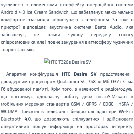
чутливості з елементами інтерфейсу операційної системи
Android 4.0 Ice Cream Sandwich, що забезпечує максимально
комфортне взаємодія користувача з телефоном. За звук в
пристрої відповідає акустична система Beats Audio, яка
забезпечує, не тільки чудову передачу голосу
співрозмовника, але і повне занурення в атмосферу музичних
творів і фільмів.
Апаратна конфігурація
HTC Desire SV
представлена ​​
двоядерним процесором Qualcomm S4, 768-ю Мб ОЗУ і 4-ма
Гб вбудованої пам'яті. Крім того, в наявності є радіомодуль,
що підтримує одночасну роботу двох microSIM-карт в
мобільних мережах стандартів GSM / GPRS / EDGE і HSPA /
WCDMA. Присутні в телефоні і бездротові адаптери Wi-Fi і
Bluetooth 4.0, що дозволяють спілкуватися і здійснювати
оперативний пошук інформації на просторах інтернету,
відправляти і отримувати електронну пошту. Для любителів