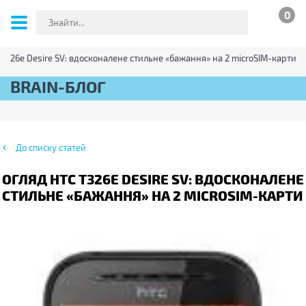
0
T326e Desire SV: вдосконалене стильне «бажання» на 2 microSIM-карти
BRAIN-БЛОГ
До списку статей
ОГЛЯД HTC T326E DESIRE SV: ВДОСКОНАЛЕНЕ
СТИЛЬНЕ «БАЖАННЯ» НА 2 MICROSIM-КАРТИ