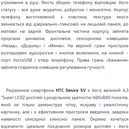
утримання в руці. Якість зборки телефону відповідає його
статусу - все дуже акуратно, добротно і монолітно. Корпус
телефону виготовлений з пластика, текстура якого
змінюється від дзеркально-глянсової на лицьовій панелі, до
матової на задній. Фронтальна частина корпусу зайнята
прорізом динаміка, дисплеєм, сенсорними клавішами
«Назад», «Додому» і «Меню». На верхній грані пристрою
розташовані аудіороз'єм і кнопка включення, на нижній -
порт microUSB і отвір мікрофону. Права грань «бажання»
зайнята спареною клавішею регулювання гучності.
Родзинкою смартфона
HTC Desire SV
є його великий 4,3
"Super LCD2 дисплей з роздільною здатністю 480х800 пікселів,
який не тільки демонструє чітку, яскраву і реалістичну
картинку, але і є ефективним пристроєм введення, завдяки
наявності сенсорної ємнісної панелі. Окремо хочеться
відзначити ідеальне поєднання розмірів дисплея і його