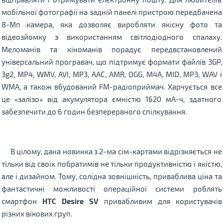
мобільної фотографії на задній панелі пристрою передбачена
8-Мп камера, яка дозволяє виробляти якісну фото та
відеозйомку з використанням світлодіодного спалаху.
Меломанів та кіноманів порадує передвстановлений
універсальний програвач, що підтримує формати файлів 3GP,
3g2, MP4, WMV, AVI, MP3, AAC, AMR, OGG, M4A, MID, MP3, WAV і
WMA, а також вбудований FM-радіоприймач. Харчується все
це «залізо» від акумулятора ємністю 1620 мА-ч, здатного
забезпечити до 6 годин безперервного спілкування.
В цілому, дана новинка з 2-ма сім-картами відрізняється не
тільки від своїх побратимів не тільки продуктивністю і якістю,
але і дизайном. Тому, солідна зовнішність, приваблива ціна та
фантастичні можливості операційної системи роблять
смартфон
HTC Desire SV
привабливим для користувачів
різних вікових груп.