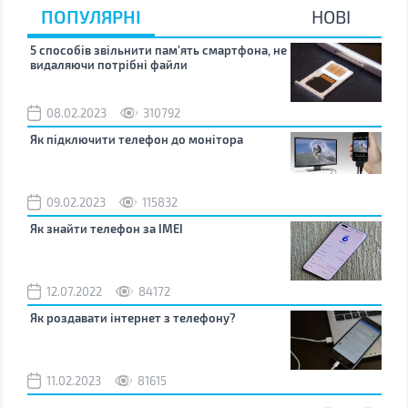
ПОПУЛЯРНІ
НОВІ
5 способів звільнити пам’ять смартфона, не
Що 
видаляючи потрібні файли
тих
08.02.2023
310792
1
Як підключити телефон до монітора
Як 
зно
09.02.2023
115832
0
Як знайти телефон за IMEI
Чом
12.07.2022
84172
0
Як роздавати інтернет з телефону?
Як 
від
11.02.2023
81615
2