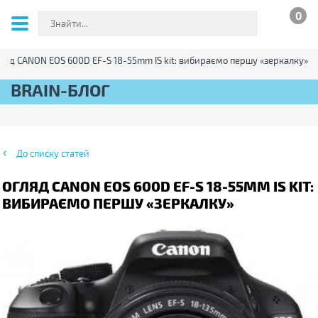
0
ляд CANON EOS 600D EF-S 18-55mm IS kit: вибираємо першу «зеркалку»
BRAIN-БЛОГ
До списку статей
ОГЛЯД CANON EOS 600D EF-S 18-55MM IS KIT:
ВИБИРАЄМО ПЕРШУ «ЗЕРКАЛКУ»