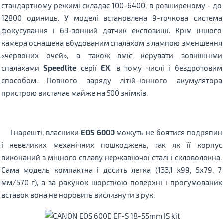
стандартному режимі складає 100-6400, в розширеному - до
12800 одиниць. У моделі встановлена ​​9-точкова система
фокусування і 63-зонний датчик експозиції. Крім іншого
камера оснащена вбудованим спалахом з лампою зменшення
«червоних очей», а також вміє керувати зовнішніми
спалахами
Speedlite
серії
EX,
в тому числі і бездротовим
способом. Повного заряду літій-іонного акумулятора
пристрою вистачає майже на 500 знімків.
І нарешті, власники
EOS 600D
можуть не боятися подряпин
і невеликих механічних пошкоджень, так як її корпус
виконаний з міцного сплаву нержавіючої сталі і скловолокна.
Сама модель компактна і досить легка (133,1 x99, 5x79, 7
мм/570 г), а за рахунок шорсткою поверхні і прогумованих
вставок вона не норовить вислизнути з рук.