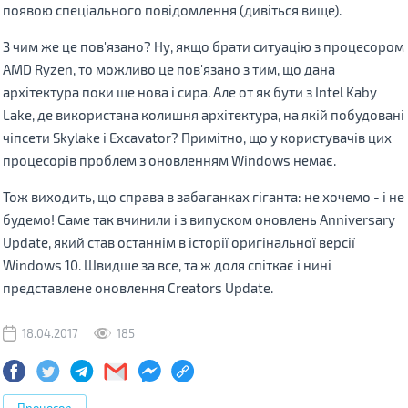
появою спеціального повідомлення (дивіться вище).
З чим же це пов'язано? Ну, якщо брати ситуацію з процесором
AMD Ryzen, то можливо це пов'язано з тим, що дана
архітектура поки ще нова і сира. Але от як бути з Intel Kaby
Lake, де використана колишня архітектура, на якій побудовані
чіпсети Skylake і Excavator? Примітно, що у користувачів цих
процесорів проблем з оновленням Windows немає.
Тож виходить, що справа в забаганках гіганта: не хочемо - і не
будемо! Саме так вчинили і з випуском оновлень Anniversary
Update, який став останнім в історії оригінальної версії
Windows 10. Швидше за все, та ж доля спіткає і нині
представлене оновлення Creators Update.
18.04.2017
185
Процесор