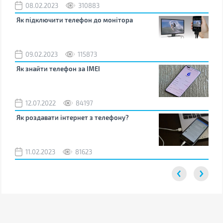
08.02.2023
310883
1
Як підключити телефон до монітора
Як 
зно
09.02.2023
115873
0
Як знайти телефон за IMEI
Чом
12.07.2022
84197
0
Як роздавати інтернет з телефону?
Як 
від
11.02.2023
81623
2