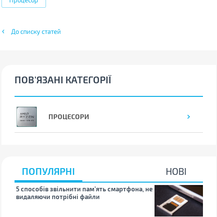
До списку статей
ПОВ'ЯЗАНІ КАТЕГОРІЇ
ПРОЦЕСОРИ
ПОПУЛЯРНІ
НОВІ
5 способів звільнити пам’ять смартфона, не
Що 
видаляючи потрібні файли
тих