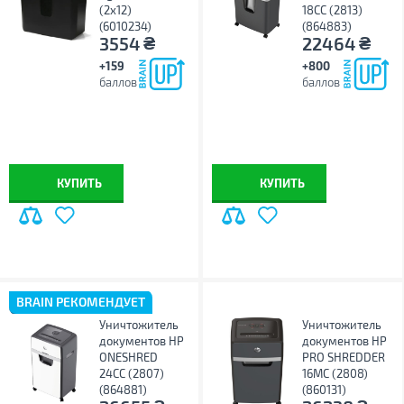
(2x12)
18CC (2813)
(6010234)
(864883)
₴
₴
3554
22464
+159
+800
баллов
баллов
КУПИТЬ
КУПИТЬ
BRAIN РЕКОМЕНДУЕТ
Уничтожитель
Уничтожитель
документов HP
документов HP
ONESHRED
PRO SHREDDER
24CC (2807)
16MC (2808)
(864881)
(860131)