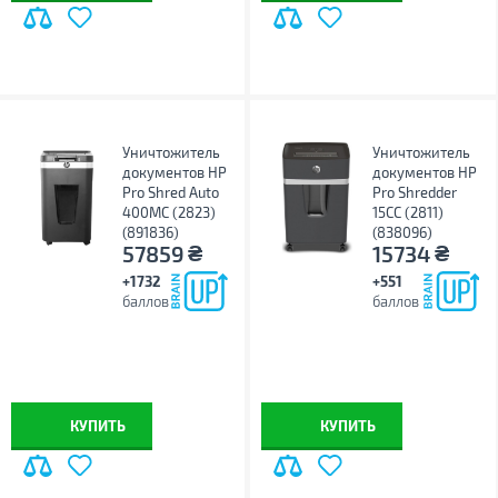
Уничтожитель
Уничтожитель
документов HP
документов HP
Pro Shred Auto
Pro Shredder
400MC (2823)
15CC (2811)
(891836)
(838096)
₴
₴
57859
15734
+1732
+551
баллов
баллов
КУПИТЬ
КУПИТЬ