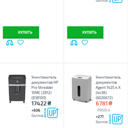
баллов
КУПИТЬ
КУПИТЬ
Уничтожитель
Уничтожитель
документов HP
документов
Pro Shredder
Agent 1425.4 X
10MC (2812)
(4х38)
(838100)
(6020672)
₴
₴
17422
6781
7950
+606
₴
баллов
+271
баллов