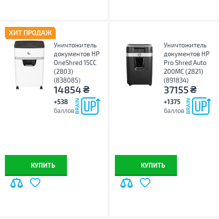
ХИТ ПРОДАЖ
Уничтожитель
Уничтожитель
документов HP
документов HP
OneShred 15CC
Pro Shred Auto
(2803)
200MC (2821)
(838085)
(891834)
₴
₴
14854
37155
+538
+1375
баллов
баллов
КУПИТЬ
КУПИТЬ