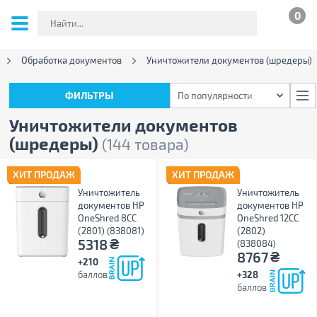
0
Обработка документов
Уничтожители документов (шредеры)
ФИЛЬТРЫ
По популярности
ФИЛЬТРЫ
По популярности
Уничтожители документов
(шредеры)
(144 товара)
ХИТ ПРОДАЖ
ХИТ ПРОДАЖ
Уничтожитель
Уничтожитель
документов HP
документов HP
OneShred 8CC
OneShred 12CC
(2801) (838081)
(2802)
₴
5318
(838084)
₴
8767
+210
баллов
+328
баллов