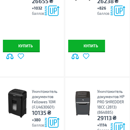
₴
₴
26655
26238
+1032
+826
баллов
баллов
КУПИТЬ
КУПИТЬ
Уничтожитель
Уничтожитель
документов
документов HP
Fellowes 10M
PRO SHREDDER
(F.U4630601)
18CC (2813)
₴
10135
(864885)
₴
29113
+380
баллов
+1114