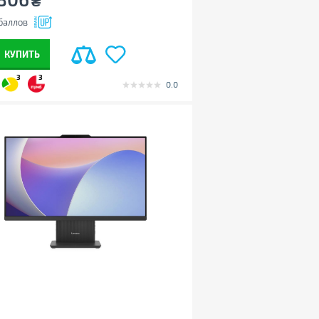
₴
баллов
КУПИТЬ
3
3
0.0