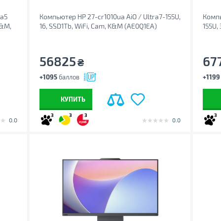
ra5
Компьютер HP 27-cr1010ua AiO / Ultra7-155U,
Компь
K&M,
16, SSD1Tb, WiFi, Cam, K&M (AE0Q1EA)
155U,
(A54
56825
67
₴
+1095
баллов
+1199
КУПИТЬ
3
3
3
3
0.0
0.0