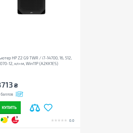
ютер HP Z2 G9 TWR / i7-14700, 16, 512,
070-12, кл+м, Win11P (A2KK1ES)
8713
₴
баллов
КУПИТЬ
3
3
0.0