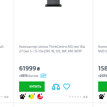
ra5
Компьютер Lenovo ThinkCentre AiO neo 50a
Компь
27 Gen 5 / i5-13420H, 16, 512, WF, KM, W11P
NVD 5
(12SB0017UI)
61999
15
₴
+1073
баллов
+2373
КУПИТЬ
3
3
3
3
0.0
0.0