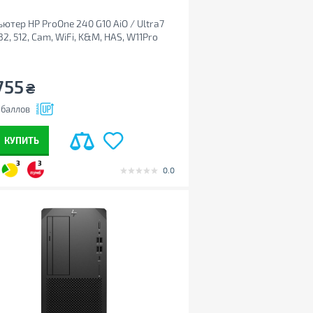
ютер HP ProOne 240 G10 AiO / Ultra7
 32, 512, Cam, WiFi, K&M, HAS, W11Pro
YZET)
755
₴
баллов
КУПИТЬ
3
3
0.0