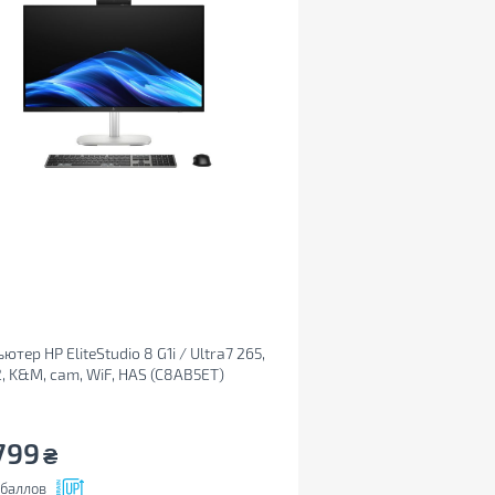
ютер HP EliteStudio 8 G1i / Ultra7 265,
12, K&M, cam, WiF, HAS (C8AB5ET)
799
₴
баллов