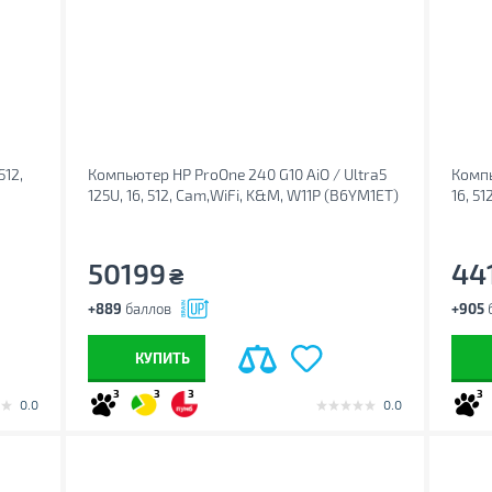
512,
Компьютер HP ProOne 240 G10 AiO / Ultra5
Компь
125U, 16, 512, Cam,WiFi, K&M, W11P (B6YM1ET)
16, 5
50199
44
₴
+889
баллов
+905
КУПИТЬ
3
3
3
3
0.0
0.0