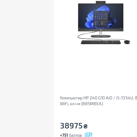
Компьютер HP 240 G10 AiO / i5-1334U, 8,
WiFi, кл+м (885M8EA)
38975
₴
+751
баллов