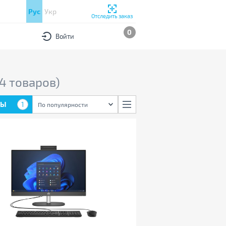
Рус
Укр
Отследить заказ
0
Войти
14 товаров)
РЫ
1
По популярности