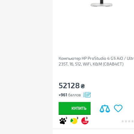
Компьютер HP ProStudio 4 G1i AiO / Ult
235T, 16, 512, WiFi, K&M (C8AB4ET)
52128
₴
+961
баллов
КУПИТЬ
3
3
3