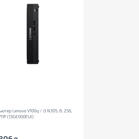
ютер Lenovo V100q / i3 N305, 8, 256,
11P (13GE000EUI)
806