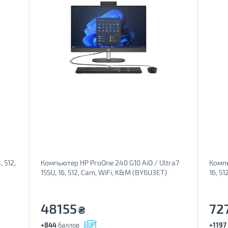
 512,
Компьютер HP ProOne 240 G10 AiO / Ultra7
Компь
155U, 16, 512, Cam, WiFi, K&M (BY6U3ET)
16, 5
48155
72
₴
+844
баллов
+1197