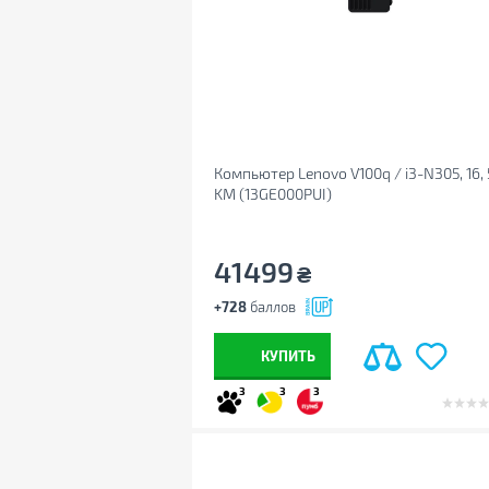
Компьютер Lenovo V100q / i3-N305, 16, 
KM (13GE000PUI)
41499
₴
+728
баллов
КУПИТЬ
3
3
3