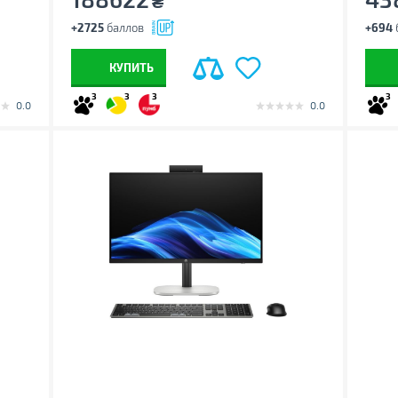
₴
+2725
баллов
+694
КУПИТЬ
3
3
3
3
0.0
0.0