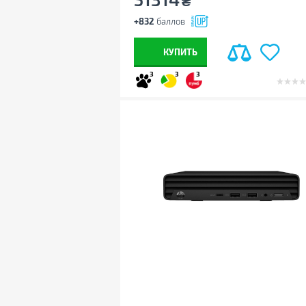
₴
+832
баллов
КУПИТЬ
3
3
3