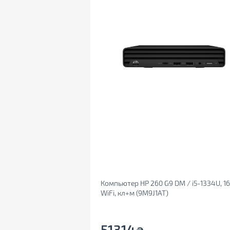
Компьютер HP 260 G9 DM / i5-1334U, 16,
WiFi, кл+м (9M9J1AT)
51314