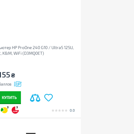
ютер HP ProOne 240 G10 / Ultra5 125U,
12, K&M, WiFi (D3MQ0ET)
155
₴
баллов
КУПИТЬ
3
3
0.0