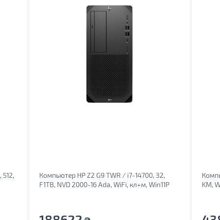
 512,
Компьютер HP Z2 G9 TWR / i7-14700, 32,
Компь
F1TB, NVD 2000-16 Ada, WiFi, кл+м, Win11P
KM, W
(A40K7ET)
188622
43