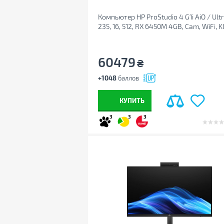
Компьютер HP ProStudio 4 G1i AiO / Ult
235, 16, 512, RX 6450M 4GB, Cam, WiFi, 
HAS (D1GD8ET)
60479
₴
+1048
баллов
КУПИТЬ
3
3
3