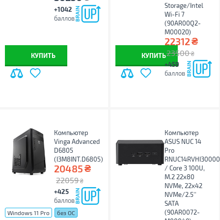
Storage/Intel
+1042
Wi-Fi 7
баллов
(90AR00Q2-
M00020)
₴
22312
23500
₴
КУПИТЬ
КУПИТЬ
+459
баллов
Компьютер
Компьютер
Vinga Advanced
ASUS NUC 14
D6805
Pro
(I3M8INT.D6805)
RNUC14RVHI30000
₴
20485
/ Core 3 100U,
M.2 22x80
22059
₴
NVMe, 22x42
+425
NVMe/2.5''
баллов
SATA
(90AR0072-
Windows 11 Pro
без ОС