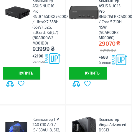
Компьютер
Компьютер
ASUS NUC 16
ASUS NUC 15
Pro
Pro
RNUC16GDKX76C002
RNUC15CRKC5000
/ UltraX7 358H
/ Core 5 210H
(65W), 32G,
45W
EUCord, Kit(L7)
(90AR00R2-
(90AR00W2-
M00060)
₴
29070
M001D0)
₴
93999
32950
₴
+2190
+688
баллов
баллов
КУПИТЬ
КУПИТЬ
Компьютер HP
Компьютер
240 G10 AiO /
Vinga Advanced
i5-1334U, 8, 512,
D9613