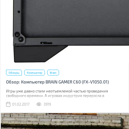
Обзоры
Компьютер
Brain
Обзор: Компьютер BRAIN GAMER С60 (FX-V1050.01)
Игры уже давно стали неотъемлемой частью проведения
свободного времени. А игровая индустрия переросла в
многомиллиардные корпорации, которые штампуют свою
01.02.2017
3919
виртуальную продукцию со скоростью звука. Именно в играх мы
можем примерить на себя образ легендарного полководца,
одерживая победы одну за другой, или же стать асом в гонках по
ночным мегаполисам. Все это и даже больше Вам будет доступно
с новым компьютером серии BRAIN GAMER С60 (FX-V1050.01).
Давайте подробнее изучим этого «монстра».