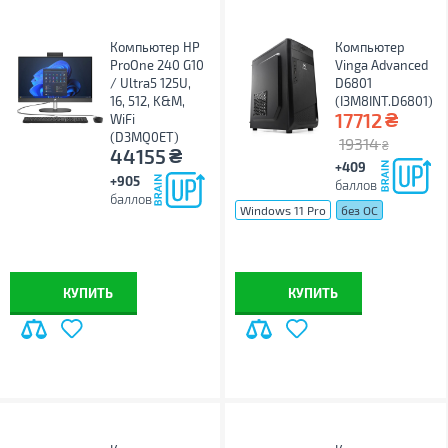
Компьютер HP
Компьютер
ProOne 240 G10
Vinga Advanced
/ Ultra5 125U,
D6801
16, 512, K&M,
(I3M8INT.D6801)
₴
17712
WiFi
(D3MQ0ET)
19314
₴
₴
44155
+409
+905
баллов
баллов
Windows 11 Pro
без ОС
КУПИТЬ
КУПИТЬ