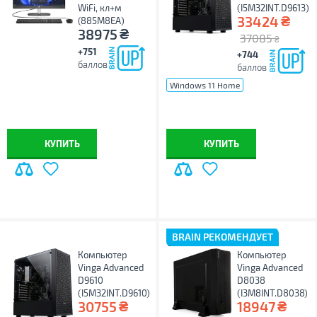
WiFi, кл+м
(I5M32INT.D9613)
₴
33424
(885M8EA)
₴
38975
37085
₴
+751
+744
баллов
баллов
Windows 11 Home
Windows 11 Pro
без ОС
КУПИТЬ
КУПИТЬ
BRAIN РЕКОМЕНДУЕТ
Компьютер
Компьютер
Vinga Advanced
Vinga Advanced
D9610
D8038
(I5M32INT.D9610)
(I3M8INT.D8038)
₴
₴
30755
18947