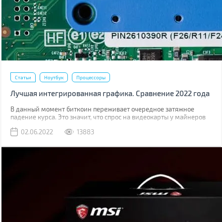
Статьи
Ноутбук
Процессоры
Лучшая интегрированная графика. Сравнение 2022 года
В данный момент биткоин переживает очередное затяжное
падение курса. Это значит, что спрос на видеокарты у майнеров
тоже пойдет на спад, что значительно снизит, дефицит GPU на
02.06.2022
13883
розничном рынке. Снизятся и цены на дискретную графику. Едва
ли они они вернутся до старого уровня, когда в рознице карты
были на 10-15% дороже цены рекомендованной производителем,
но падение будет ощутимым.