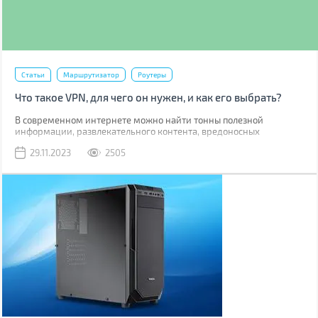
Статьи
Маршрутизатор
Роутеры
Что такое VPN, для чего он нужен, и как его выбрать?
В современном интернете можно найти тонны полезной
информации, развлекательного контента, вредоносных
программ и тысячи аферистов желающих получить доступ к
29.11.2023
2505
вашим персональным данным. Так что защита вашей
анонимности и безопасности в сети важный аспект дайвинга в
цифровые пучины. Обеспечить инкогнито и сохранность
банковских счетов помогает ряд сервисов и технологий, об одной
из которых, а именно о VPN, мы и поговорим в данной статье.