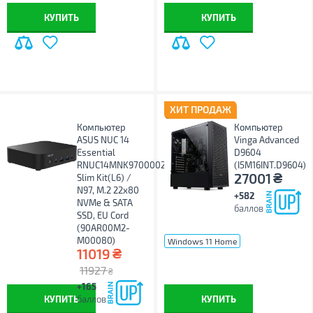
КУПИТЬ
КУПИТЬ
ХИТ ПРОДАЖ
Компьютер
Компьютер
ASUS NUC 14
Vinga Advanced
Essential
D9604
RNUC14MNK9700002
(I5M16INT.D9604)
₴
27001
Slim Kit(L6) /
N97, M.2 22x80
+582
NVMe & SATA
баллов
SSD, EU Cord
(90AR00M2-
M00080)
Windows 11 Home
₴
11019
Windows 11 Pro
без ОС
11927
₴
+165
КУПИТЬ
баллов
КУПИТЬ