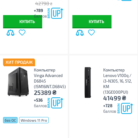
42798
₴
+789
баллов
КУПИТЬ
КУПИТЬ
ХИТ ПРОДАЖ
Компьютер
Компьютер
Vinga Advanced
Lenovo V100q /
D6845
i3-N305, 16, 512,
(I5M16INT.D6845)
KM
₴
25389
(13GE000PUI)
₴
41499
+536
баллов
+728
баллов
без ОС
Windows 11 Pro