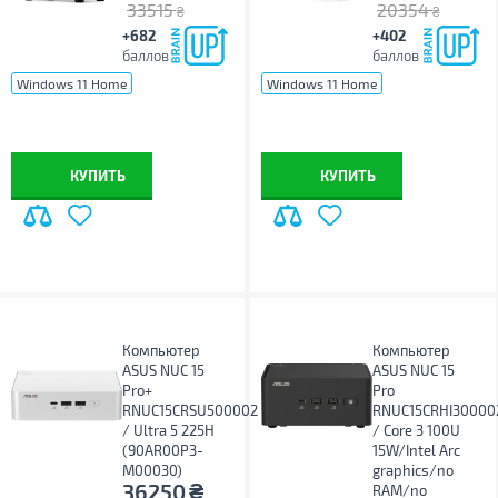
33515
20354
₴
₴
+682
+402
баллов
баллов
Windows 11 Home
Windows 11 Home
Windows 11 Pro
без ОС
Windows 11 Pro
без ОС
КУПИТЬ
КУПИТЬ
Компьютер
Компьютер
ASUS NUC 15
ASUS NUC 15
Pro+
Pro
RNUC15CRSU500002
RNUC15CRHI30000
/ Ultra 5 225H
/ Core 3 100U
(90AR00P3-
15W/Intel Arc
M00030)
graphics/no
₴
36250
RAM/no