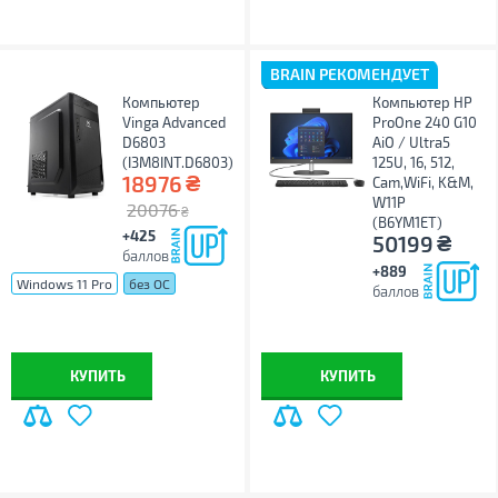
BRAIN РЕКОМЕНДУЕТ
Компьютер
Компьютер HP
Vinga Advanced
ProOne 240 G10
D6803
AiO / Ultra5
(I3M8INT.D6803)
125U, 16, 512,
₴
18976
Cam,WiFi, K&M,
W11P
20076
₴
(B6YM1ET)
+425
₴
50199
баллов
+889
Windows 11 Pro
без ОС
баллов
КУПИТЬ
КУПИТЬ