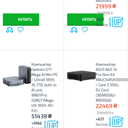
M00040)
₴
21999
24999
₴
КУПИТЬ
КУПИТЬ
+627
баллов
Компьютер
Компьютер
Geekom GT1
ASUS NUC 14
Mega AI Mini PC
Pro Slim Kit
/ Ultra9 185H,
RNUC14RVKI30000
16, 1TB, built-in
/ Core 3 100U,
Al unit,
EU Cord
WIN11Pro
(90AR0062-
(GMGT1Mega-
M00040)
₴
22469
U9-185H-161-
EU)
24483
₴
₴
51439
+477
+1042
баллов