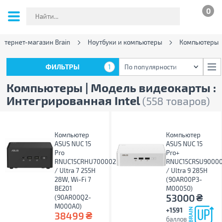
0
нтернет-магазин Brain
Ноутбуки и компьютеры
Компьютеры
ФИЛЬТРЫ
1
По популярности
ФИЛЬТРЫ
1
По популярности
Компьютеры | Модель видеокарты :
Интегрированная Intel
(558 товаров)
Компьютер
Компьютер
ASUS NUC 15
ASUS NUC 15
Pro
Pro+
RNUC15CRHU700002
RNUC15CRSU9000
/ Ultra 7 255H
/ Ultra 9 285H
28W, Wi-Fi 7
(90AR00P3-
BE201
M00050)
₴
53000
(90AR00Q2-
M000A0)
+1591
₴
38499
баллов