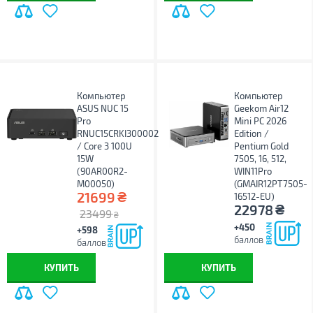
Компьютер
Компьютер
ASUS NUC 15
Geekom Air12
Pro
Mini PC 2026
RNUC15CRKI300002
Edition /
/ Core 3 100U
Pentium Gold
15W
7505, 16, 512,
(90AR00R2-
WIN11Pro
M00050)
(GMAIR12PT7505-
₴
21699
16512-EU)
₴
22978
23499
₴
+450
+598
баллов
баллов
КУПИТЬ
КУПИТЬ