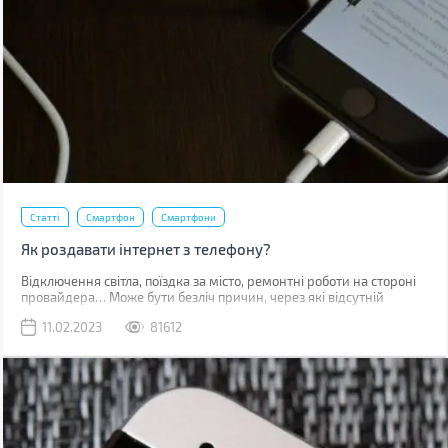
Статті
Смартфон
Смартфони
Як роздавати інтернет з телефону?
Відключення світла, поїздка за місто, ремонтні роботи на стороні
провайдера… Може бути безліч причин, через які відсутній
звичний дротовий інтернет. У такий момент може виручити
11.02.2023
81612
мобільна мережа, звичайно, якщо ви знаходитесь у зоні її
покриття.