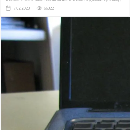
швидше за все, у вас вдома вже є все необхідне для цього.
17.02.2023
66322