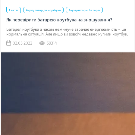
Статті
Акумулятор до ноутбука
Акумуляторні батареї
Як перевірити батарею ноутбука на зношування?
​​​​​Батарея ноутбука з часом неминуче втрачає енергоємність – це
нормальна ситуація. Але якщо ви зовсім недавно купили ноутбук,
такий стан справ вимагає вашої уваги. У випадку, коли
02.05.2022
59314
гарантійний термін батареї (зазвичай від 1 до 3 років залежно від
типу акумулятора та виробника) не вийшов, а вона сильно
зносилася (більше 20%), то виробник здійснює безкоштовну
заміну.