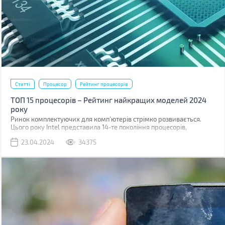
Статті
Процесор
Рейтинг процесорів
ТОП 15 процесорів – Рейтинг найкращих моделей 2024
року
Ринок комплектуючих для комп'ютерів стрімко розвивається.
Цього року Intel представила 14-те покоління процесорів,
побудованих на техпроцесі 6 нм, також, поступово, дешевшають
23.04.2024
34375
рішення для платформ з підтримкою шини обміну даними PCI 5.0
і оперативної пам'яті DDR5.