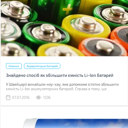
Новини
Акумуляторна батарея
Знайдено спосіб як збільшити ємність Li-Ion батарей
У Швейцарії винайшли ноу-хау, яке допоможе істотно збільшити
ємність Li-Ion акумуляторних батарей. Справа в тому, що
дослідники пропонують спосіб підвищення ємності літій-іонних
07.07.2016
1336
акумуляторів при одночасному скороченні часу зарядки. Таке
нововведення переверне ІТ-ринок, починаючи від батарей для
смарт-годинників і фітнес-трекерів, і закінчуючи батарейними
блоками для живлення електромобілів.