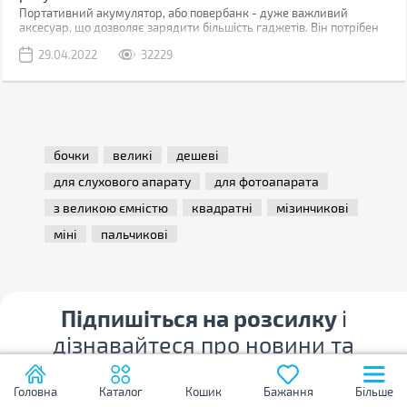
Портативний акумулятор, або повербанк - дуже важливий
аксесуар, що дозволяє зарядити більшість гаджетів. Він потрібен
скрізь і в цивільному житті (подорожі, походи, поїздки), і під час
29.04.2022
32229
бойових дій. Недаремно волонтери постійно просять
закуповувати повербанки на фронт для військовослужбовців ЗСУ.
Ми склали рейтинг з 10-ти цікавих моделей, кожну з яких можна
використовувати в різних ситуаціях.
бочки
великі
дешеві
для слухового апарату
для фотоапарата
з великою ємністю
квадратні
мізинчикові
міні
пальчикові
Підпишіться на розсилку
і
дізнавайтеся про новини та
розпродажі першим!
Головна
Каталог
Кошик
Бажання
Більше