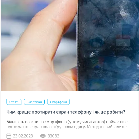
Статті
Смартфон
Смартфони
Чим краще протирати екран телефону і як це робити?
Більшість власників смартфонів (у тому числі автор) найчастіше
протирають екран полою/рукавом одягу. Метод дієвий, але не
найкращий. До серйозних поломок він не призведе, але якщо ви
23.02.2023
33083
уважно придивитесь до дисплея, скоріше за все побачите