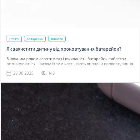
Статті
Батарейка
Duracell
Як захистити дитину від проковтування батарейок?
З кожним роком асортимент і вживаність батарейок-таблеток
розширюються, і разом із тим частішають випадки проковтування
подібних елементів живлення дітьми. Про те, як вберегти малечу
29.08.2025
149
від такої потенційно небезпечної ситуації та що для цього робить
компанія Duracell, пропонуємо поговорити далі.