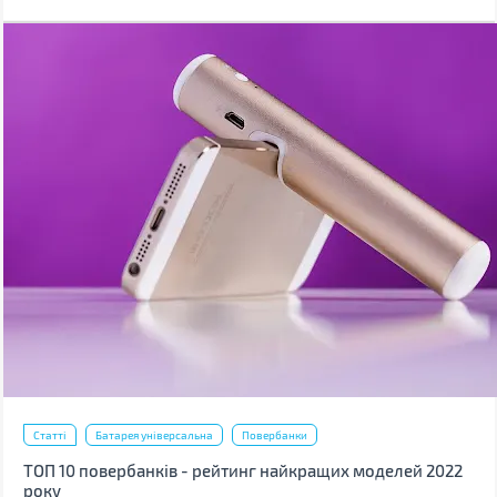
маленькі подряпини. Одна з причин їх появи – неправильне
очищення.
Статті
Батарея універсальна
Повербанки
ТОП 10 повербанків - рейтинг найкращих моделей 2022
року