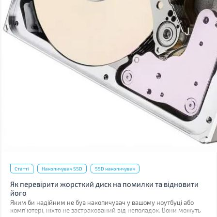
Статті
Накопичувач SSD
SSD накопичувач
Як перевірити жорсткий диск на помилки та відновити
його
Яким би надійним не був накопичувач у вашому ноутбуці або
комп'ютері, ніхто не застрахований від неполадок. Вони можуть