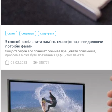
Статті
Смартфон
Смартфони
5 способів звільнити пам’ять смартфона, не видаляючи
потрібні файли
Якщо телефон або планшет починає працювати повільніше,
проблема може бути пов'язана з дефіцитом пам'яті.
08.02.2023
310771