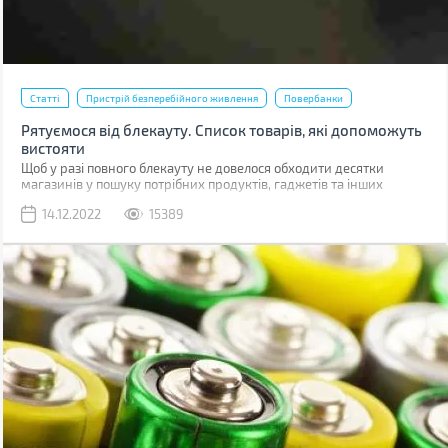
Статті
Пристрій безперебійного живлення
Повербанки
Рятуємося від блекауту. Список товарів, які допоможуть
вистояти
Щоб у разі повного блекауту не довелося обходити десятки
магазинів у пошуку потрібних продуктів, гаджетів та інших
товарів, варто підготуватися заздалегідь. Ми склали великий
14.12.2022
15389
список, куди увійшли як товари першої необхідності, так і корисні
речі, здатні створити додатковий комфорт, але без яких можна
протягнути.