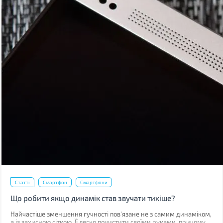
Статті
Смартфон
Смартфони
Що робити якщо динамік став звучати тихіше?
Найчастіше зменшення гучності пов'язане не з самим динаміком,
а із захисною сіткою. Її легко почистити своїми руками, причому,