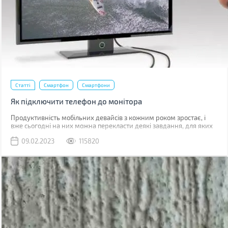
Статті
Смартфон
Смартфони
Як підключити телефон до монітора
Продуктивність мобільних девайсів з кожним роком зростає, і
вже сьогодні на них можна перекласти деякі завдання, для яких
раніше використовувався комп'ютер.
09.02.2023
115820