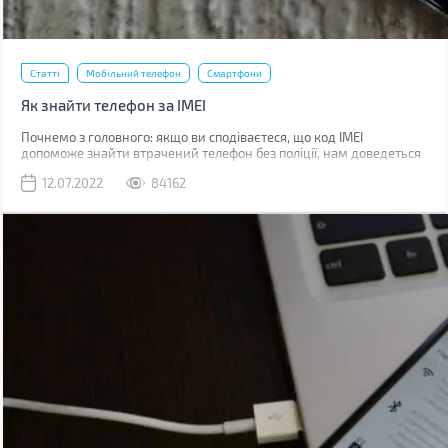
Статті
Мобільний телефон
Смартфони
Як знайти телефон за IMEI
Почнемо з головного: якщо ви сподіваєтеся, що код IMEI
допоможе знайти втрачений телефон без поліції, нам доведеться
вас розчарувати. Якщо ви загубили телефон, наявність коду не
12.07.2022
84162
допоможе абсолютно. Якщо його вкрали, IMEI слід повідомити
поліції, що дозволить відшукати смартфон у майбутньому.