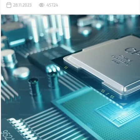
бути пов'язані з програмними помилками або фізичними
28.11.2023
45724
ушкодженнями комірок пам'яті.