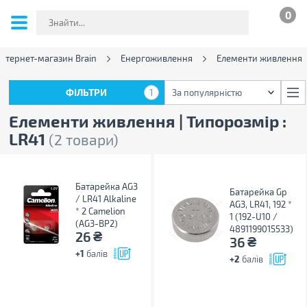
0
Інтернет-магазин Brain
Енергоживлення
Елементи живлення
ФІЛЬТРИ
1
За популярністю
ФІЛЬТРИ
1
За популярністю
Елементи живлення | Типорозмір :
LR41
(2 товари)
Батарейка AG3
Батарейка Gp
/ LR41 Alkaline
AG3, LR41, 192 *
* 2 Camelion
1 (192-U10 /
(AG3-BP2)
4891199015533)
₴
26
₴
36
+1
балів
+2
балів