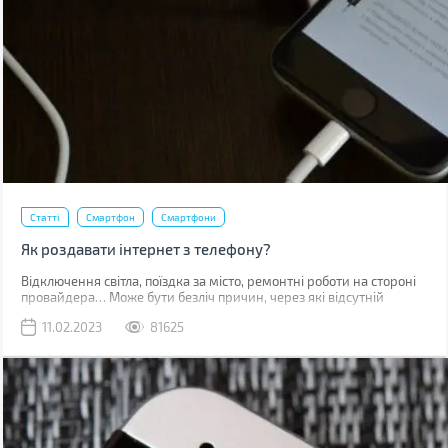
Статті
Смартфон
Смартфони
Як роздавати інтернет з телефону?
Відключення світла, поїздка за місто, ремонтні роботи на стороні
провайдера… Може бути безліч причин, через які відсутній
звичний дротовий інтернет. У такий момент може виручити
11.02.2023
81625
мобільна мережа, звичайно, якщо ви знаходитесь у зоні її
покриття.