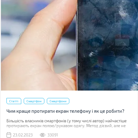
Статті
Смартфон
Смартфони
Чим краще протирати екран телефону і як це робити?
Більшість власників смартфонів (у тому числі автор) найчастіше
протирають екран полою/рукавом одягу. Метод дієвий, але не
найкращий. До серйозних поломок він не призведе, але якщо ви
23.02.2023
33091
уважно придивитесь до дисплея, скоріше за все побачите