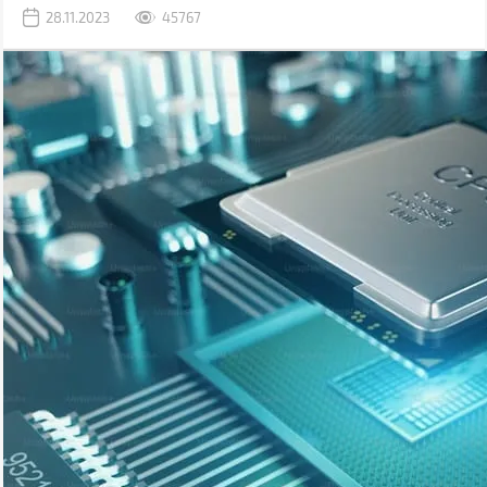
бути пов'язані з програмними помилками або фізичними
28.11.2023
45767
ушкодженнями комірок пам'яті.