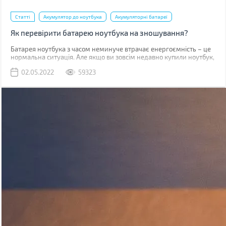
Статті
Акумулятор до ноутбука
Акумуляторні батареї
Як перевірити батарею ноутбука на зношування?
​​​​​Батарея ноутбука з часом неминуче втрачає енергоємність – це
нормальна ситуація. Але якщо ви зовсім недавно купили ноутбук,
такий стан справ вимагає вашої уваги. У випадку, коли
02.05.2022
59323
гарантійний термін батареї (зазвичай від 1 до 3 років залежно від
типу акумулятора та виробника) не вийшов, а вона сильно
зносилася (більше 20%), то виробник здійснює безкоштовну
заміну.