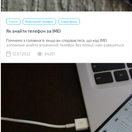
Статті
Мобільний телефон
Смартфони
Як знайти телефон за IMEI
Почнемо з головного: якщо ви сподіваєтеся, що код IMEI
допоможе знайти втрачений телефон без поліції, нам доведеться
вас розчарувати. Якщо ви загубили телефон, наявність коду не
12.07.2022
84201
допоможе абсолютно. Якщо його вкрали, IMEI слід повідомити
поліції, що дозволить відшукати смартфон у майбутньому.