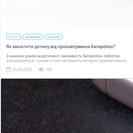
Статті
Батарейка
Duracell
Як захистити дитину від проковтування батарейок?
З кожним роком асортимент і вживаність батарейок-таблеток
розширюються, і разом із тим частішають випадки проковтування
подібних елементів живлення дітьми. Про те, як вберегти малечу
29.08.2025
149
від такої потенційно небезпечної ситуації та що для цього робить
компанія Duracell, пропонуємо поговорити далі.