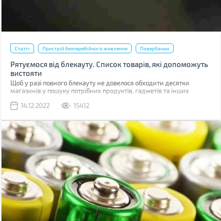
Статті
Пристрій безперебійного живлення
Повербанки
Рятуємося від блекауту. Список товарів, які допоможуть
вистояти
Щоб у разі повного блекауту не довелося обходити десятки
магазинів у пошуку потрібних продуктів, гаджетів та інших
товарів, варто підготуватися заздалегідь. Ми склали великий
14.12.2022
15412
список, куди увійшли як товари першої необхідності, так і корисні
речі, здатні створити додатковий комфорт, але без яких можна
протягнути.