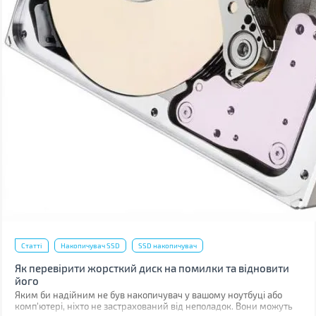
Статті
Накопичувач SSD
SSD накопичувач
Як перевірити жорсткий диск на помилки та відновити
його
Яким би надійним не був накопичувач у вашому ноутбуці або
комп'ютері, ніхто не застрахований від неполадок. Вони можуть