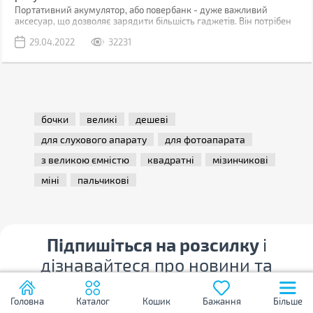
Портативний акумулятор, або повербанк - дуже важливий
аксесуар, що дозволяє зарядити більшість гаджетів. Він потрібен
скрізь і в цивільному житті (подорожі, походи, поїздки), і під час
29.04.2022
32231
бойових дій. Недаремно волонтери постійно просять
закуповувати повербанки на фронт для військовослужбовців ЗСУ.
Ми склали рейтинг з 10-ти цікавих моделей, кожну з яких можна
використовувати в різних ситуаціях.
бочки
великі
дешеві
для слухового апарату
для фотоапарата
з великою ємністю
квадратні
мізинчикові
міні
пальчикові
Підпишіться на розсилку
і
дізнавайтеся про новини та
розпродажі першим!
Головна
Каталог
Кошик
Бажання
Більше