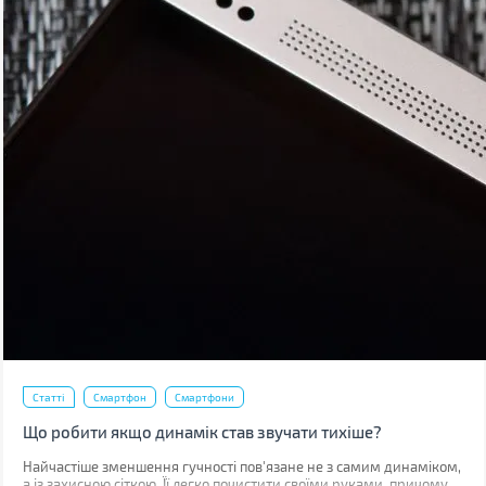
Статті
Смартфон
Смартфони
Що робити якщо динамік став звучати тихіше?
Найчастіше зменшення гучності пов'язане не з самим динаміком,
а із захисною сіткою. Її легко почистити своїми руками, причому,