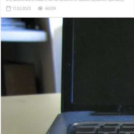
швидше за все, у вас вдома вже є все необхідне для цього.
17.02.2023
66339