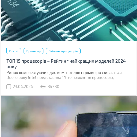
Статті
Процесор
Рейтинг процесорів
ТОП 15 процесорів – Рейтинг найкращих моделей 2024
року
Ринок комплектуючих для комп'ютерів стрімко розвивається.
Цього року Intel представила 14-те покоління процесорів,
побудованих на техпроцесі 6 нм, також, поступово, дешевшають
23.04.2024
34380
рішення для платформ з підтримкою шини обміну даними PCI 5.0
і оперативної пам'яті DDR5.