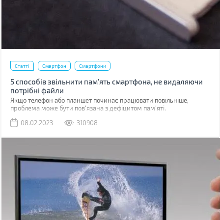
Статті
Смартфон
Смартфони
5 способів звільнити пам’ять смартфона, не видаляючи
потрібні файли
Якщо телефон або планшет починає працювати повільніше,
проблема може бути пов'язана з дефіцитом пам'яті.
08.02.2023
310908