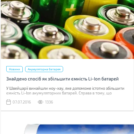
Новини
Акумуляторна батарея
Знайдено спосіб як збільшити ємність Li-Ion батарей
У Швейцарії винайшли ноу-хау, яке допоможе істотно збільшити
ємність Li-Ion акумуляторних батарей. Справа в тому, що
дослідники пропонують спосіб підвищення ємності літій-іонних
07.07.2016
1336
акумуляторів при одночасному скороченні часу зарядки. Таке
нововведення переверне ІТ-ринок, починаючи від батарей для
смарт-годинників і фітнес-трекерів, і закінчуючи батарейними
блоками для живлення електромобілів.