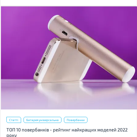
маленькі подряпини. Одна з причин їх появи – неправильне
очищення.
Статті
Батарея універсальна
Повербанки
ТОП 10 повербанків - рейтинг найкращих моделей 2022
року