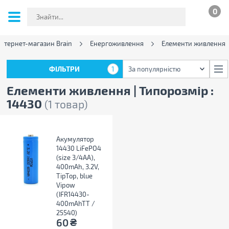
0
Інтернет-магазин Brain
Енергоживлення
Елементи живлення
ФІЛЬТРИ
1
За популярністю
ФІЛЬТРИ
1
За популярністю
Елементи живлення | Типорозмір :
14430
(1 товар)
Акумулятор
14430 LiFePO4
(size 3/4AA),
400mAh, 3.2V,
TipTop, blue
Vipow
(IFR14430-
400mAhTT /
25540)
₴
60