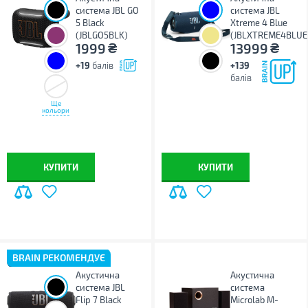
система JBL GO
система JBL
5 Black
Xtreme 4 Blue
(JBLGO5BLK)
(JBLXTREME4BLU
₴
₴
1999
13999
+19
балів
+139
балів
Ще
кольори
КУПИТИ
КУПИТИ
BRAIN РЕКОМЕНДУЄ
Акустична
Акустична
система JBL
система
Flip 7 Black
Microlab M-