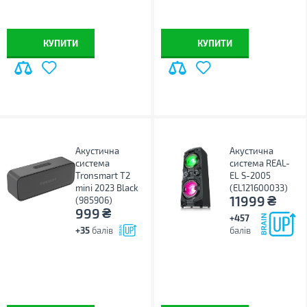
КУПИТИ
КУПИТИ
Акустична
Акустична
система
система REAL-
Tronsmart T2
EL S-2005
mini 2023 Black
(EL121600033)
₴
11999
(985906)
₴
999
+457
+35
балів
балів