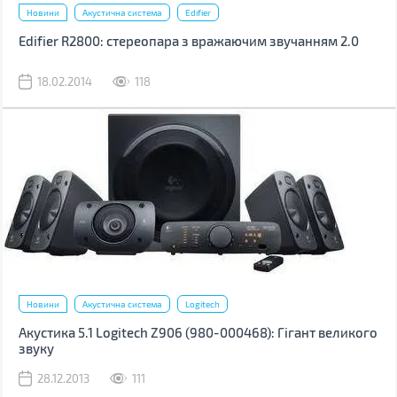
Новини
Акустична система
Edifier
Edifier R2800: стереопара з вражаючим звучанням 2.0
18.02.2014
118
Новини
Акустична система
Logitech
Акустика 5.1 Logitech Z906 (980-000468): Гігант великого
звуку
28.12.2013
111