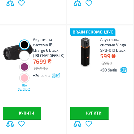
BRAIN РЕКОМЕНДУЄ
Акустична
Акустична
система JBL
система Vinga
Charge 6 Black
SPB-010 Black
₴
599
(JBLCHARGE6BLK)
₴
7699
699
₴
8599
₴
+50
балів
+74
балів
Ще
кольори
КУПИТИ
КУПИТИ