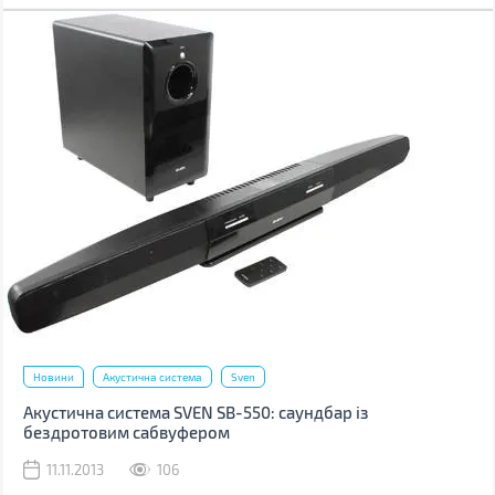
Новини
Акустична система
Sven
Акустична система SVEN SB-550: саундбар із
бездротовим сабвуфером
11.11.2013
106