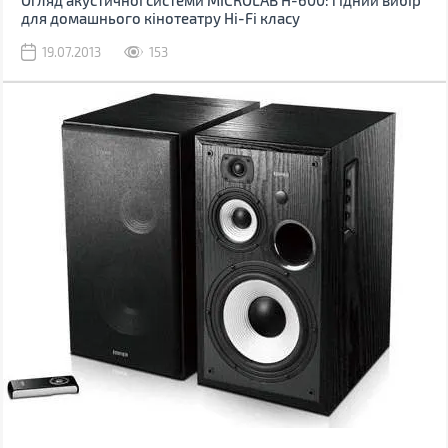
Огляд акустичної системи MICROLAB H-600: гідний вибір
для домашнього кінотеатру Hi-Fi класу
19.07.2013
153