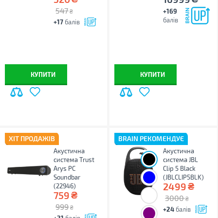
547
+169
₴
балів
+17
балів
КУПИТИ
КУПИТИ
ХІТ ПРОДАЖІВ
BRAIN РЕКОМЕНДУЄ
Акустична
Акустична
система Trust
система JBL
Arys PC
Clip 5 Black
Soundbar
(JBLCLIP5BLK)
₴
2499
(22946)
₴
759
3000
₴
999
₴
+24
балів
+21