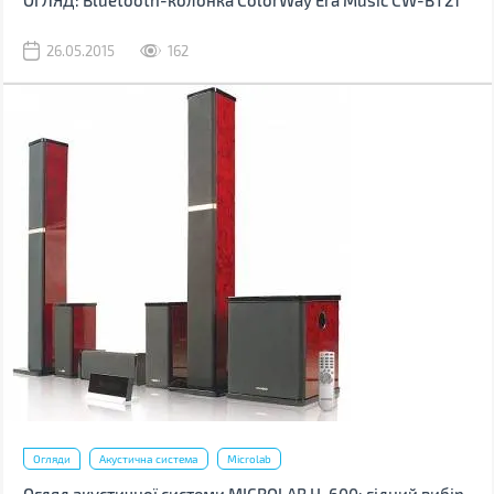
ОГЛЯД: Bluetooth-колонка ColorWay Era Music CW-BT21
26.05.2015
162
Огляди
Акустична система
Microlab