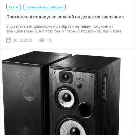
Статті
Зовнішній жорсткий диск
Оригінальні подарунки коханій на день всіх закоханих
У цій статті ми допоможемо вибрати не тільки потужний і
функціональний, а й потрібний і гарний подарунок, який вона
оцінить.
08.02.2018
791