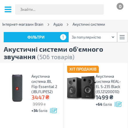
0
Інтернет-магазин Brain
Аудіо
Акустичні системи
ФІЛЬТРИ
1
За популярністю
ФІЛЬТРИ
1
За популярністю
Акустичні системи об'ємного
звучання
(506 товарів)
ХІТ ПРОДАЖІВ
Акустична
Акустична
система JBL
система REAL-
Flip Essential 2
EL S-235 Black
(JBLFLIPES2)
(EL121200010)
₴
₴
3447
1499
3999
+64
балів
₴
+34
балів