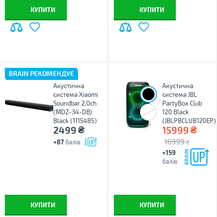
КУПИТИ
КУПИТИ
BRAIN РЕКОМЕНДУЄ
Акустична
Акустична
система Xiaomi
система JBL
Soundbar 2.0ch
PartyBox Club
(MDZ-34-DB)
120 Black
Black (1115485)
(JBLPBCLUB120EP)
₴
₴
2499
15999
16999
+87
балів
₴
+159
балів
КУПИТИ
КУПИТИ