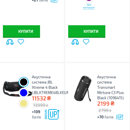
балів
Ще
кольори
КУПИТИ
КУПИТИ
Акустична
Акустична
система JBL
система
Xtreme 4 Black
Tronsmart
(JBLXTREME4BLKEUNA)
Mirtune C3 Plus
₴
11532
Black (1096415)
₴
2199
13999
₴
2799
₴
+109
балів
+70
балів