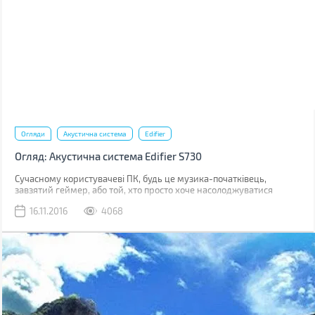
Огляди
Акустична система
Edifier
Огляд: Акустична система Edifier S730
Сучасному користувачеві ПК, будь це музика-початківець,
завзятий геймер, або той, хто просто хоче насолоджуватися
відмінним звучанням при відтворенні мультимедіа, дуже
16.11.2016
4068
важлива акустика, яку він використовує. Звичайні настільні
колонки далекі від досконалості, як за якістю звучання, так і за
зовнішнім виглядом. На виручку приходять акустичні системи, які
за свою ціну надають користувачеві якість, порівняну з
домашніми кінотеатрами. З одним з таких представників ми
познайомимося ближче. Зустрічайте – акустична система Edifier
S730.