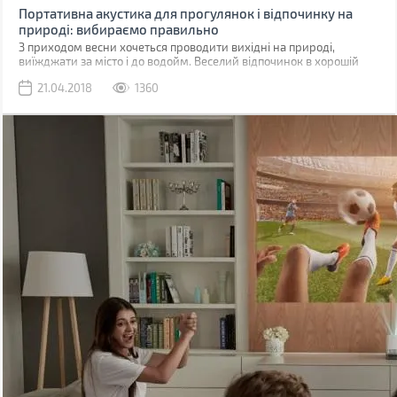
Портативна акустика для прогулянок і відпочинку на
природі: вибираємо правильно
З приходом весни хочеться проводити вихідні на природі,
виїжджати за місто і до водойм. Веселий відпочинок в хорошій
компанії забезпечить улюблена музика.
21.04.2018
1360