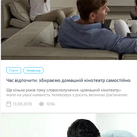
Статті
Телевізор
Час відпочити: збираємо домашній кінотеатр самостійно
Ще кілька років тому словосполучення «домашній кінотеатр»
мало на увазі наявність телевізора з досить великою діагоналлю
екрану і акустичною системою 5.1, розміщеної навколо дивана.
13.08.2018
1094
Проектор ж був або занадто дорогим, або занадто поганим за
якістю зображення. Сьогодні ж ситуація змінилася настільки
кардинально, що якісний Full HD-проектор може коштувати
дешевше телевізора з великою діагоналлю.