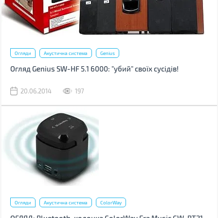
Огляди
Акустична система
Genius
Огляд Genius SW-HF 5.1 6000: "убий" своїх сусідів!
20.06.2014
197
Огляди
Акустична система
ColorWay