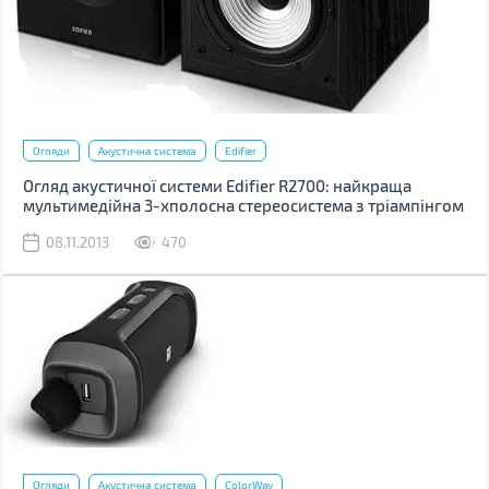
Огляди
Акустична система
Edifier
Огляд акустичної системи Edifier R2700: найкраща
мультимедійна 3-хполосна стереосистема з тріампінгом
08.11.2013
470
Огляди
Акустична система
ColorWay