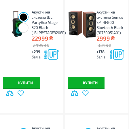
Акустична
Акустична
система JBL
система Genius
PartyBox Stage
SP-HF800
320 Black
Bluetooth Black
(JBLPBSTAGE320EP)
(31730051401)
₴
₴
22999
2999
24999
3349
₴
₴
+239
+178
балів
балів
КУПИТИ
КУПИТИ
Акустична
Акустична