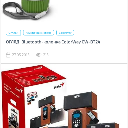
Огляди
Акустична система
ColorWay
ОГЛЯД: Bluetooth-колонка ColorWay CW-BT24
27.05.2015
215