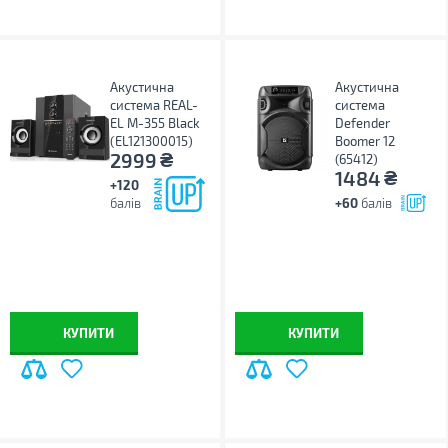
Акустична
Акустична
система REAL-
система
EL M-355 Black
Defender
(EL121300015)
Boomer 12
₴
2999
(65412)
₴
1484
+120
балів
+60
балів
КУПИТИ
КУПИТИ