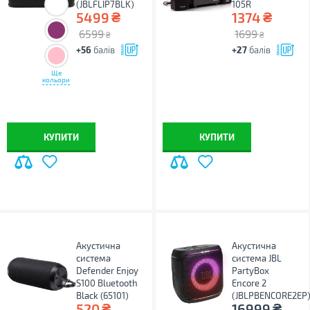
(JBLFLIP7BLK)
105R
₴
₴
5499
1374
6599
1699
₴
₴
+56
балів
+27
балів
Ще
кольори
КУПИТИ
КУПИТИ
Акустична
Акустична
система
система JBL
Defender Enjoy
PartyBox
S100 Bluetooth
Encore 2
Black (65101)
(JBLPBENCORE2EP
₴
₴
520
16999