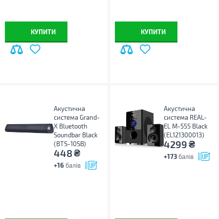
КУПИТИ
КУПИТИ
Акустична
Акустична
система Grand-
система REAL-
X Bluetooth
EL M-555 Black
Soundbar Black
(EL121300013)
₴
4299
(BTS-10SB)
₴
448
+173
балів
+16
балів