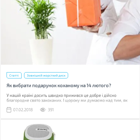
Статті
Зовнішній жорсткий диск
Як вибрати подарунок коханому на 14 лютого?
У нашій країні досить швидко прижився це добре і дійсно
благородне свято закоханих. І щороку ми думаємо над тим, як
порадувати кохану людину в цей день. Новий гаджет завжди був
07.02.2018
391
і залишається хорошим подарунком, але щоб правильно його
вибрати, необхідно подумати про чоловіка, для якого ви його
вибираєте.