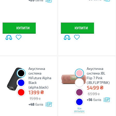
балів
КУПИТИ
КУПИТИ
Акустична
Акустична
система
система JBL
HiFuture Alpha
Flip 7 Pink
Black
(JBLFLIP7PINK)
₴
5499
(alpha.black)
₴
1399
6599
₴
1599
₴
+56
балів
+48
балів
Ще
кольори