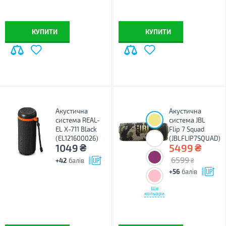
КУПИТИ
КУПИТИ
Акустична
Акустична
система REAL-
система JBL
EL X-711 Black
Flip 7 Squad
(EL121600026)
(JBLFLIP7SQUAD)
₴
₴
1049
5499
6599
+42
балів
₴
+56
балів
Ще
кольори