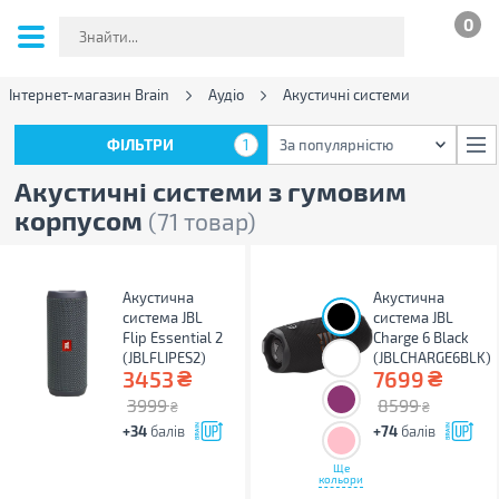
0
Інтернет-магазин Brain
Аудіо
Акустичні системи
ФІЛЬТРИ
1
За популярністю
ФІЛЬТРИ
1
За популярністю
Акустичні системи з гумовим
корпусом
(71 товар)
Акустична
Акустична
система JBL
система JBL
Flip Essential 2
Charge 6 Black
(JBLFLIPES2)
(JBLCHARGE6BLK)
₴
₴
3453
7699
3999
8599
₴
₴
+34
балів
+74
балів
Ще
кольори