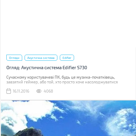
Огляди
Акустична система
Edifier
Огляд: Акустична система Edifier S730
Сучасному користувачеві ПК, будь це музика-початківець,
завзятий геймер, або той, хто просто хоче насолоджуватися
відмінним звучанням при відтворенні мультимедіа, дуже
16.11.2016
4068
важлива акустика, яку він використовує. Звичайні настільні
колонки далекі від досконалості, як за якістю звучання, так і за
зовнішнім виглядом. На виручку приходять акустичні системи, які
за свою ціну надають користувачеві якість, порівняну з
домашніми кінотеатрами. З одним з таких представників ми
познайомимося ближче. Зустрічайте – акустична система Edifier
S730.