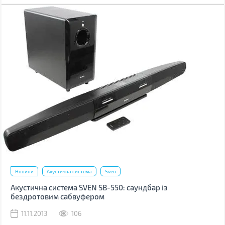
Новини
Акустична система
Sven
Акустична система SVEN SB-550: саундбар із
бездротовим сабвуфером
11.11.2013
106