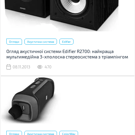
Огляди
Акустична система
Edifier
Огляд акустичної системи Edifier R2700: найкраща
мультимедійна 3-хполосна стереосистема з тріампінгом
08.11.2013
470
Огляди
Акустична система
ColorWay