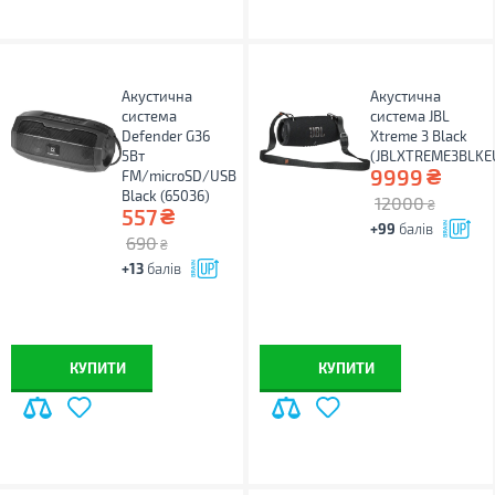
Акустична
Акустична
система
система JBL
Defender G36
Xtreme 3 Black
5Вт
(JBLXTREME3BLKE
₴
9999
FM/microSD/USB
Black (65036)
12000
₴
₴
557
+99
балів
690
₴
+13
балів
КУПИТИ
КУПИТИ