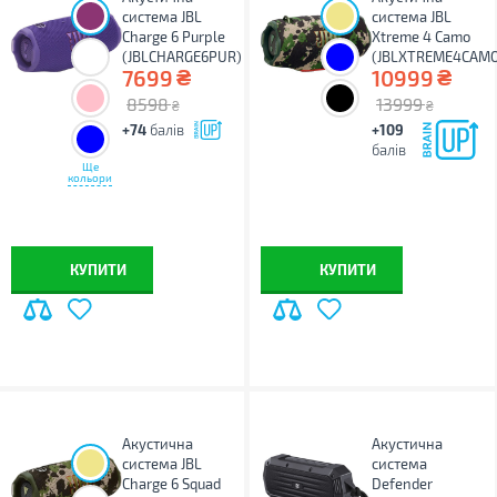
система JBL
система JBL
Charge 6 Purple
Xtreme 4 Camo
(JBLCHARGE6PUR)
(JBLXTREME4CAM
₴
₴
7699
10999
8598
13999
₴
₴
+74
балів
+109
балів
Ще
кольори
КУПИТИ
КУПИТИ
Акустична
Акустична
система JBL
система
Charge 6 Squad
Defender