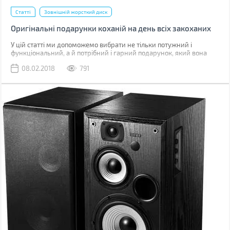
Статті
Зовнішній жорсткий диск
Оригінальні подарунки коханій на день всіх закоханих
У цій статті ми допоможемо вибрати не тільки потужний і
функціональний, а й потрібний і гарний подарунок, який вона
оцінить.
08.02.2018
791