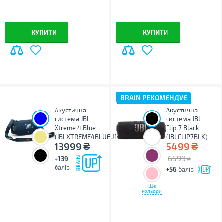
КУПИТИ
КУПИТИ
BRAIN РЕКОМЕНДУЄ
Акустична
Акустична
система JBL
система JBL
Xtreme 4 Blue
Flip 7 Black
(JBLXTREME4BLUEUNA)
(JBLFLIP7BLK)
₴
₴
13999
5499
6599
+139
₴
балів
+56
балів
Ще
кольори