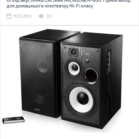
Огляд акустичної системи MICROLAB H-600: гідний вибір
для домашнього кінотеатру Hi-Fi класу
19.07.2013
153