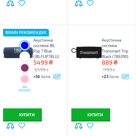
BRAIN РЕКОМЕНДУЄ
Акустична
Акустична
система JBL
система
Flip 7 Blue
Tronsmart Trip
(JBLFLIP7BLU)
Black (786390)
₴
₴
5499
889
6599
1199
₴
₴
+56
балів
+23
балів
Ще
кольори
КУПИТИ
КУПИТИ