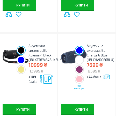
КУПИТИ
КУПИТИ
Акустична
Акустична
система JBL
система JBL
Xtreme 4 Black
Charge 6 Blue
(JBLXTREME4BLKEUNA)
(JBLCHARGE6BLU)
₴
₴
10999
7699
13999
8599
₴
₴
+109
+74
балів
балів
Ще
кольори
КУПИТИ
КУПИТИ