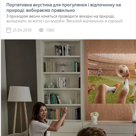
Портативна акустика для прогулянок і відпочинку на
природі: вибираємо правильно
З приходом весни хочеться проводити вихідні на природі,
виїжджати за місто і до водойм. Веселий відпочинок в хорошій
компанії забезпечить улюблена музика.
21.04.2018
1360