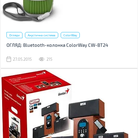
Огляди
Акустична система
ColorWay
ОГЛЯД: Bluetooth-колонка ColorWay CW-BT24
27.05.2015
215