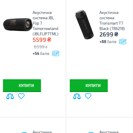
Акустична
Акустична
система JBL
система
Flip 7
Tronsmart T7
Tomorrowland
Black (786218)
₴
2699
(JBLFLIP7TML)
₴
5599
+88
балів
6599
₴
+54
балів
КУПИТИ
КУПИТИ
Акустична
Акустична