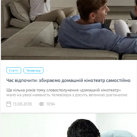
Статті
Телевізор
Час відпочити: збираємо домашній кінотеатр самостійно
Ще кілька років тому словосполучення «домашній кінотеатр»
мало на увазі наявність телевізора з досить великою діагоналлю
екрану і акустичною системою 5.1, розміщеної навколо дивана.
13.08.2018
1094
Проектор ж був або занадто дорогим, або занадто поганим за
якістю зображення. Сьогодні ж ситуація змінилася настільки
кардинально, що якісний Full HD-проектор може коштувати
дешевше телевізора з великою діагоналлю.