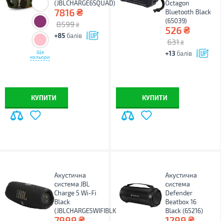
(JBLCHARGE6SQUAD)
Octagon
₴
7816
Bluetooth Black
(65039)
8599
₴
₴
526
+85
балів
631
₴
Ще
+13
балів
кольори
КУПИТИ
КУПИТИ
Акустична
Акустична
система JBL
система
Charge 5 Wi-Fi
Defender
Black
Beatbox 16
(JBLCHARGE5WIFIBLK)
Black (65216)
₴
₴
7999
1299