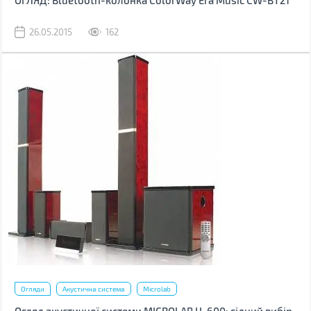
ОГЛЯД: Bluetooth-колонка ColorWay Era Music CW-BT21
26.05.2015
162
Огляди
Акустична система
Microlab