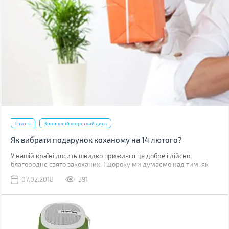
Статті
Зовнішній жорсткий диск
Як вибрати подарунок коханому на 14 лютого?
У нашій країні досить швидко прижився це добре і дійсно
благородне свято закоханих. І щороку ми думаємо над тим, як
порадувати кохану людину в цей день. Новий гаджет завжди був
07.02.2018
391
і залишається хорошим подарунком, але щоб правильно його
вибрати, необхідно подумати про чоловіка, для якого ви його
вибираєте.