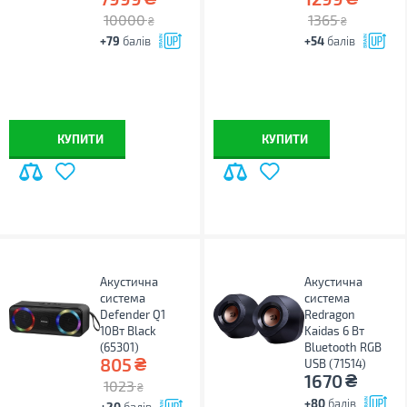
10000
1365
₴
₴
+79
балів
+54
балів
КУПИТИ
КУПИТИ
Акустична
Акустична
система
система
Defender Q1
Redragon
10Вт Black
Kaidas 6 Вт
(65301)
Bluetooth RGB
₴
805
USB (71514)
₴
1670
1023
₴
+80
балів
+20