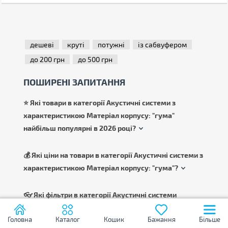
дешеві
круті
потужні
із сабвуфером
до 200 грн
до 500 грн
ПОШИРЕНІ ЗАПИТАННЯ
⭐ Які товари в категорії Акустичні системи з
характеристикою Матеріал корпусу: "гума"
найбільш популярні в 2026 році?
💰 Які ціни на товари в категорії Акустичні системи з
характеристикою Матеріал корпусу: "гума"?
👓 Які фільтри в категорії Акустичні системи
частіше використовують при виборі товару?
Головна
Каталог
Кошик
Бажання
Більше