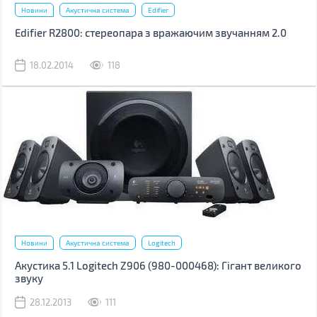
Новини
Акустична система
Edifier
Edifier R2800: стереопара з вражаючим звучанням 2.0
18.02.2014
118
Новини
Акустична система
Logitech
Акустика 5.1 Logitech Z906 (980-000468): Гігант великого
звуку
28.12.2013
111