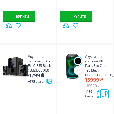
КУПИТИ
КУПИТИ
Акустична
Акустична
система REAL-
система JBL
EL M-555 Black
PartyBox Club
(EL121300013)
120 Black
₴
4299
(JBLPBCLUB120EP)
₴
15999
+173
балів
16999
₴
+159
балів