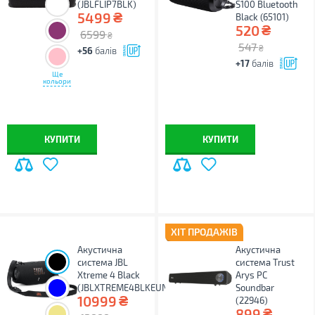
(JBLFLIP7BLK)
S100 Bluetooth
₴
5499
Black (65101)
₴
520
6599
₴
547
₴
+56
балів
+17
балів
Ще
кольори
КУПИТИ
КУПИТИ
ХІТ ПРОДАЖІВ
Акустична
Акустична
система JBL
система Trust
Xtreme 4 Black
Arys PC
(JBLXTREME4BLKEUNA)
Soundbar
₴
10999
(22946)
₴
899