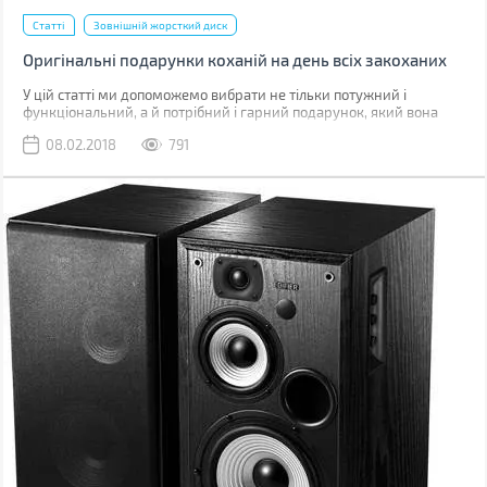
Статті
Зовнішній жорсткий диск
Оригінальні подарунки коханій на день всіх закоханих
У цій статті ми допоможемо вибрати не тільки потужний і
функціональний, а й потрібний і гарний подарунок, який вона
оцінить.
08.02.2018
791