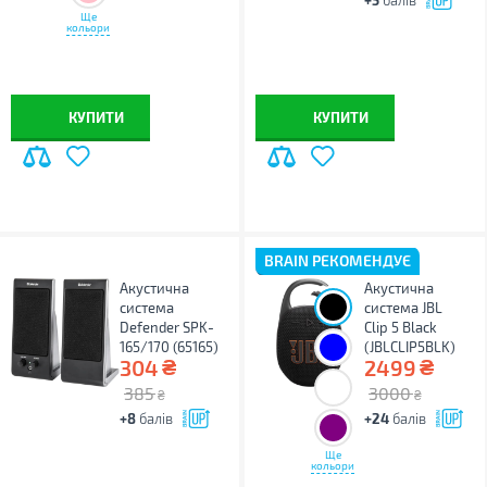
балів
Ще
кольори
КУПИТИ
КУПИТИ
BRAIN РЕКОМЕНДУЄ
Акустична
Акустична
система
система JBL
Defender SPK-
Clip 5 Black
165/170 (65165)
(JBLCLIP5BLK)
₴
₴
304
2499
385
3000
₴
₴
+8
балів
+24
балів
Ще
кольори