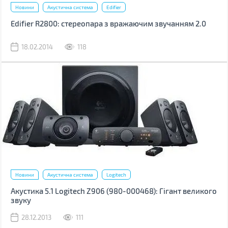
Новини
Акустична система
Edifier
Edifier R2800: стереопара з вражаючим звучанням 2.0
18.02.2014
118
Новини
Акустична система
Logitech
Акустика 5.1 Logitech Z906 (980-000468): Гігант великого
звуку
28.12.2013
111