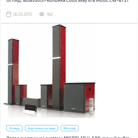
ОГЛЯД: Bluetooth-колонка ColorWay Era Music CW-BT21
26.05.2015
162
Огляди
Акустична система
Microlab