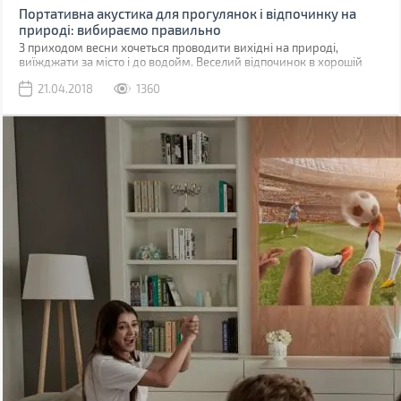
Портативна акустика для прогулянок і відпочинку на
природі: вибираємо правильно
З приходом весни хочеться проводити вихідні на природі,
виїжджати за місто і до водойм. Веселий відпочинок в хорошій
компанії забезпечить улюблена музика.
21.04.2018
1360