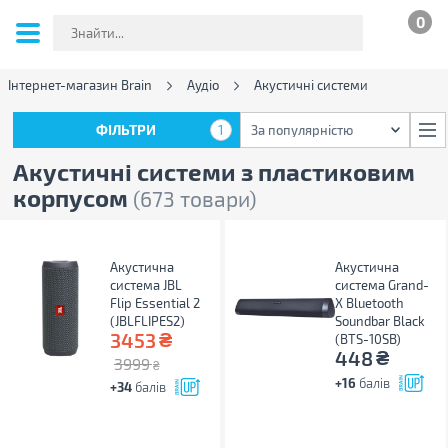
0
Інтернет-магазин Brain
Аудіо
Акустичні системи
ФІЛЬТРИ
1
За популярністю
ФІЛЬТРИ
1
За популярністю
Акустичні системи з пластиковим
корпусом
(673 товари)
Акустична
Акустична
система JBL
система Grand-
Flip Essential 2
X Bluetooth
(JBLFLIPES2)
Soundbar Black
₴
3453
(BTS-10SB)
₴
448
3999
₴
+16
балів
+34
балів