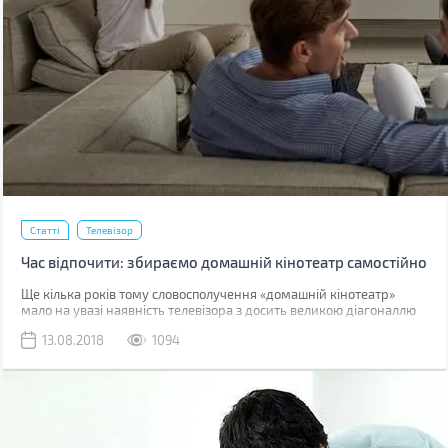
Статті
Телевізор
Час відпочити: збираємо домашній кінотеатр самостійно
Ще кілька років тому словосполучення «домашній кінотеатр»
мало на увазі наявність телевізора з досить великою діагоналлю
екрану і акустичною системою 5.1, розміщеної навколо дивана.
13.08.2018
1094
Проектор ж був або занадто дорогим, або занадто поганим за
якістю зображення. Сьогодні ж ситуація змінилася настільки
кардинально, що якісний Full HD-проектор може коштувати
дешевше телевізора з великою діагоналлю.