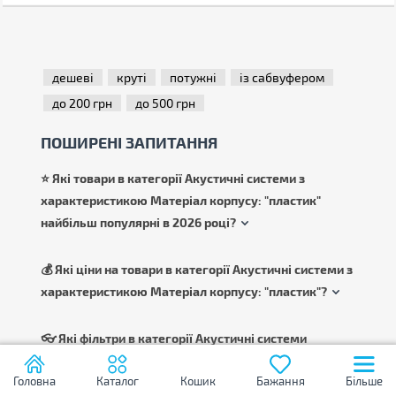
дешеві
круті
потужні
із сабвуфером
до 200 грн
до 500 грн
ПОШИРЕНІ ЗАПИТАННЯ
⭐ Які товари в категорії Акустичні системи з
характеристикою Матеріал корпусу: "пластик"
найбільш популярні в 2026 році?
💰 Які ціни на товари в категорії Акустичні системи з
характеристикою Матеріал корпусу: "пластик"?
👓 Які фільтри в категорії Акустичні системи
частіше використовують при виборі товару?
Головна
Каталог
Кошик
Бажання
Більше