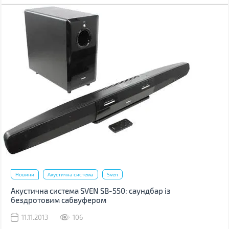
Новини
Акустична система
Sven
Акустична система SVEN SB-550: саундбар із
бездротовим сабвуфером
11.11.2013
106