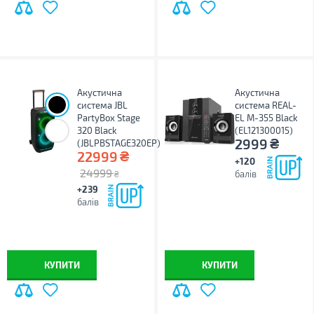
Акустична
Акустична
система JBL
система REAL-
PartyBox Stage
EL M-355 Black
320 Black
(EL121300015)
₴
2999
(JBLPBSTAGE320EP)
₴
22999
+120
24999
балів
₴
+239
балів
КУПИТИ
КУПИТИ