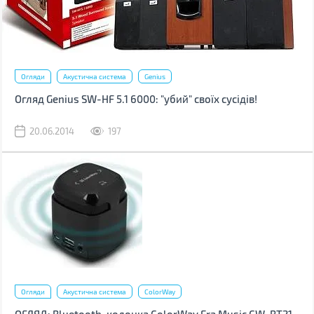
Огляди
Акустична система
Genius
Огляд Genius SW-HF 5.1 6000: "убий" своїх сусідів!
20.06.2014
197
Огляди
Акустична система
ColorWay