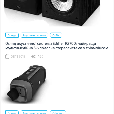
Огляди
Акустична система
Edifier
Огляд акустичної системи Edifier R2700: найкраща
мультимедійна 3-хполосна стереосистема з тріампінгом
08.11.2013
470
Огляди
Акустична система
ColorWay