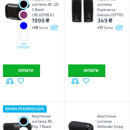
система JBL GO
система
5 Black
Esperanza
(JBLGO5BLK)
Giocoso (EP110)
₴
₴
1999
349
+19
балів
+17
балів
Ще
кольори
КУПИТИ
КУПИТИ
BRAIN РЕКОМЕНДУЄ
Акустична
Акустична
система JBL
система
Flip 7 Black
Defender Enjoy