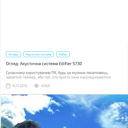
Огляди
Акустична система
Edifier
Огляд: Акустична система Edifier S730
Сучасному користувачеві ПК, будь це музика-початківець,
завзятий геймер, або той, хто просто хоче насолоджуватися
відмінним звучанням при відтворенні мультимедіа, дуже
16.11.2016
4068
важлива акустика, яку він використовує. Звичайні настільні
колонки далекі від досконалості, як за якістю звучання, так і за
зовнішнім виглядом. На виручку приходять акустичні системи, які
за свою ціну надають користувачеві якість, порівняну з
домашніми кінотеатрами. З одним з таких представників ми
познайомимося ближче. Зустрічайте – акустична система Edifier
S730.