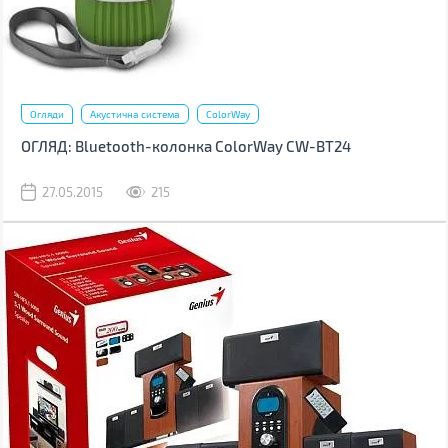
Огляди
Акустична система
ColorWay
ОГЛЯД: Bluetooth-колонка ColorWay CW-BT24
27.05.2015
215