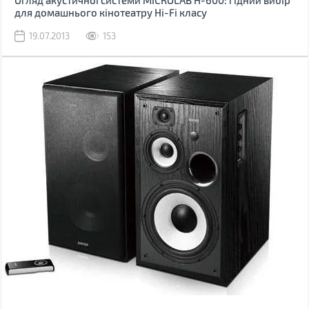
Огляд акустичної системи MICROLAB H-600: гідний вибір
для домашнього кінотеатру Hi-Fi класу
19.07.2013
153