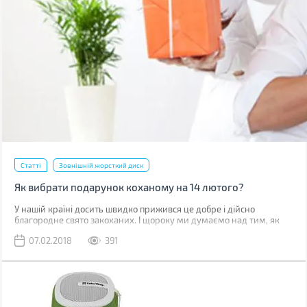
Статті
Зовнішній жорсткий диск
Як вибрати подарунок коханому на 14 лютого?
У нашій країні досить швидко прижився це добре і дійсно
благородне свято закоханих. І щороку ми думаємо над тим, як
порадувати кохану людину в цей день. Новий гаджет завжди був
07.02.2018
391
і залишається хорошим подарунком, але щоб правильно його
вибрати, необхідно подумати про чоловіка, для якого ви його
вибираєте.