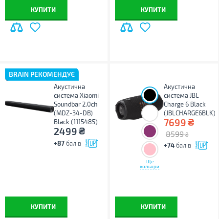
КУПИТИ
КУПИТИ
BRAIN РЕКОМЕНДУЄ
Акустична
Акустична
система Xiaomi
система JBL
Soundbar 2.0ch
Charge 6 Black
(MDZ-34-DB)
(JBLCHARGE6BLK)
₴
7699
Black (1115485)
₴
2499
8599
₴
+87
балів
+74
балів
Ще
кольори
КУПИТИ
КУПИТИ