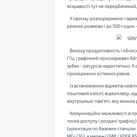
яскравості тут не передбачений,
У своєму розпорядженні гаджет 
режимі розмови і до 500 годин -
Високу продуктивність і обчи
ГГц, графічний прискорювач Adren
зубах - ресурсів недостатньо. А 
проходженні останніх рівнів.
Із встановлених віджетів новітнь
поштовий клієнт, відеоплеєр, ау
внутрішньої пам'яті, яку можна
Комунікаційні можливості в при
точка доступу і роздачі трафіку)
(орієнтація по базових станція
МГц (3G), а мережі GSM / EDGE 8