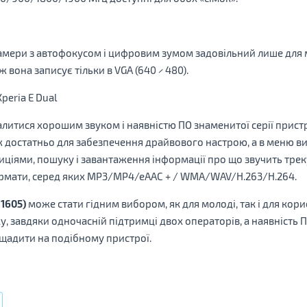
 камери з автофокусом і цифровим зумом задовільний лише для
ж вона записує тільки в VGA (640 × 480).
итися хорошим звуком і наявністю ПО знаменитої серії прис
 достатньо для забезпечення драйвового настрою, а в меню ви
иціями, пошуку і завантаження інформації про що звучить трек
ормати, серед яких MP3/MP4/eAAC + / WMA/WAV/H.263/H.264.
 1605)
може стати гідним вибором, як для молоді, так і для кори
у, завдяки одночасній підтримці двох операторів, а наявність ПЗ
адити на подібному пристрої.