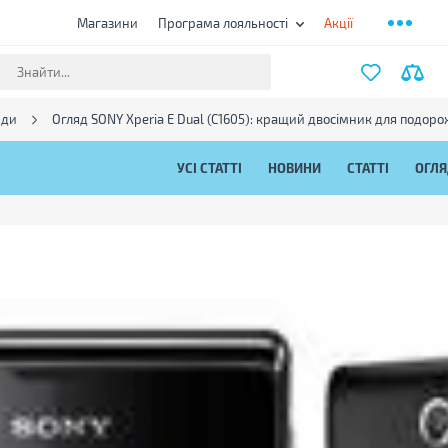
Магазини
Програма лояльності
Акції
яди
Огляд SONY Xperia E Dual (C1605): кращий двосімник для подор
УСІ СТАТТІ
НОВИНИ
СТАТТІ
ОГЛ