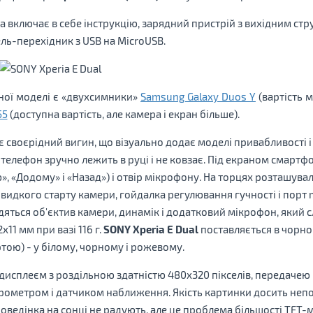
включає в себе інструкцію, зарядний пристрій з вихідним стр
ь-перехідник з USB на MicroUSB.
ої моделі є «двухсимники»
Samsung Galaxy Duos Y
(вартість 
55
(доступна вартість, але камера і екран більше).
 своєрідний вигин, що візуально додає моделі привабливості і р
телефон зручно лежить в руці і не ковзає. Під екраном смартф
», «Додому» і «Назад») і отвір мікрофону. На торцях розташув
идкого старту камери, гойдалка регулювання гучності і порт m
ходяться об'єктив камери, динамік і додатковий мікрофон, який
х11 мм при вазі 116 г.
SONY Xperia E Dual
поставляється в чорном
ртою) - у білому, чорному і рожевому.
сплеєм з роздільною здатністю 480х320 пікселів, передачею ко
ометром і датчиком наближення. Якість картинки досить непог
 поведінка на сонці не радують, але це проблема більшості TFT