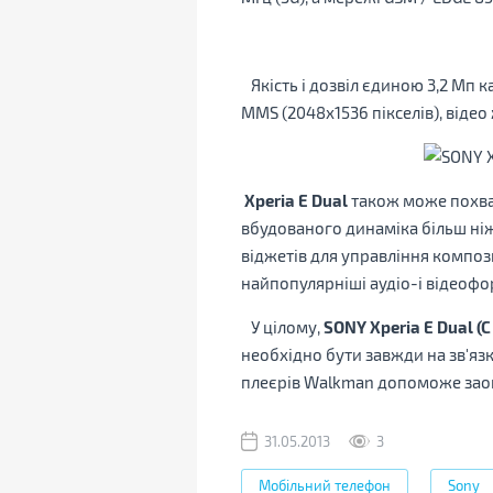
Якість і дозвіл єдиною 3,2 Мп
MMS (2048х1536 пікселів), відео 
Xperia E Dual
також може похвал
вбудованого динаміка більш ніж
віджетів для управління композ
найпопулярніші аудіо-і відеоф
У цілому,
SONY Xperia E Dual
(C
необхідно бути завжди на зв'язк
плеєрів Walkman допоможе заощ
31.05.2013
3
Мобільний телефон
Sony