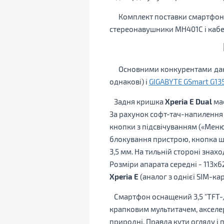
Комплект поставки смартфона 
стереонавушники MH401C і кабел
Основними конкурентами дан
однакові) і
GIGABYTE GSmart G13
Задня кришка
Xperia E Dual
має
За рахунок софт-тач-напилення 
кнопки з підсвічуванням («Меню
блокування пристрою, кнопка шв
3,5 мм. На тильній стороні зна
Розміри апарата середні - 113х62
Xperia E
(аналог з однієї SIM-ка
Смартфон оснащений 3,5 "TFT-ди
крапковим мультитачем, акселер
природні. Правда кути огляду і