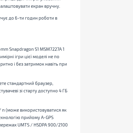
 налаштовувати екран вручну.
чує до 6-ти годин роботи в
omm Snapdragon S1 MSM7227A 1
мірні ігри цієї моделі не по
спритно і без затримок навіть при
йдете стандартний браузер,
тувачеві зі старту доступно 4 ГБ
/ n (може використовуватися як
у технологію прийому A-GPS
в мережах UMTS / HSDPA 900/2100