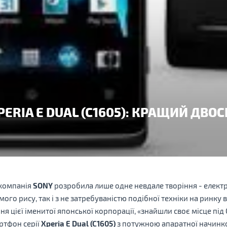
PERIA E DUAL (C1605): КРАЩИЙ ДВО
 компанія
SONY
розробила лише одне невдале творіння - електр
го рису, так і з не затребуваністю подібної техніки на ринку в 
ння цієї іменитої японської корпорації, «знайшли своє місце під
ртфон серії
Xperia E Dual (C1605)
з потужною апаратної начинко