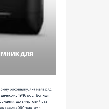
СІМНИК ДЛЯ
онну рисоварку, яка мала ряд
далекому 1946 році. Всі інші,
 Сонцем», що в черговий раз
ю і двома SIM-картами.