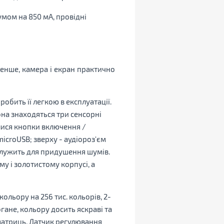
умом на 850 мА, провідні
менше, камера і екран практично
обить її легкою в експлуатації.
она знаходяться три сенсорні
алися кнопки включення /
icroUSB; зверху - аудіороз'єм
 служить для придушення шумів.
у і золотистому корпусі, а
льору на 256 тис. кольорів, 2-
ане, кольору досить яскраві та
-матриць. Датчик регулювання