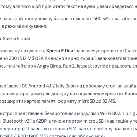
 тому для того щоб прочитати текст на вулиці, вам доведеться
має літій-іонну знімну батарею ємністю 1500 мАг, яка забезпе
 в режимі очікування.
слювальну потужність
Xperia E Dual
забезпечує процесор Qualc
o 200 і 512 Мб ОЗУ. Як видно з конфігурації, великовагові триви
ось такі тайтли як Angry Birds, Run 2, Jetpack Joyride працюють 
ої версії ОС Android 4.1.2 Jelly Bean на робочому столі ви зна
діоплеєр, програми для доступу до соціальних мереж і ін Корис
 розширити картою пам'яті формату microSD до 32 МБ.
строї представлені бездротовими модулями Wi-Fi 802.11 b / g 
 і Bluetooth v2.1 з A2DP, а також портом microUSB і навігаційн
х оператора). Цікаво, що основна SIM-карта телефону працює 
50/900/1800/1900 МГц доступні для обох «сімок».