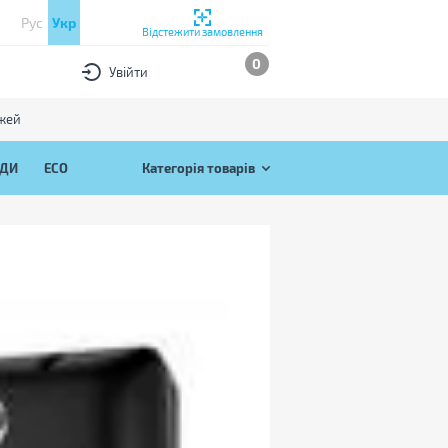
Рус
Укр
Відстежити замовлення
0
Увійти
ожей
ЯДИ
ECO
Категорія товарів