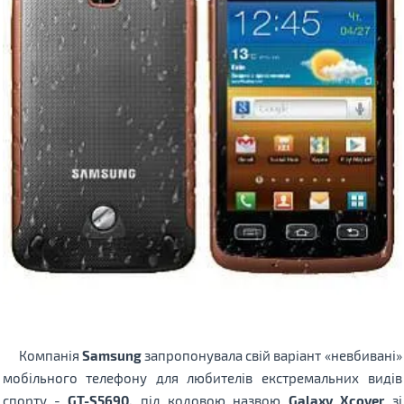
Компанія
Samsung
запропонувала свій варіант «невбивані»
мобільного телефону для любителів екстремальних видів
спорту -
GT-S5690,
під кодовою назвою
Galaxy Xcover
зі