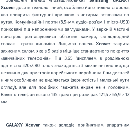
Xcover
досить технологічний, особливо його тильна сторона,
яка прикрита фактурної кришкою з чотирма вставками по
кутах. Комунікаційні порти (3,5-мм аудіо-роз'єм і micro-USB)
приховані під непроникними заглушками. У верхній частині
пристрою розташувалися об'єктив камери, світлодіодний
спалах і грати динаміка. Лицьова панель
Xcover
закрита
захисним склом, яке в 5 разів міцніше стандартного покриття
«звичайних телефонів». Під 3,65 "дисплеєм з роздільною
здатністю 320x480 точок знаходяться 3 механічні кнопки, що
незвично для пристроїв корейського виробника. Сам дисплей
нічим особливим не виділяється (зернистість і маленькі кути
огляду), але для подібних гаджетів екран не є головним.
Важить телефон всього 135 грам при розмірах 121,5 × 65,9 × 12
мм.
GALAXY Xcover
також володіє прийнятним апаратним