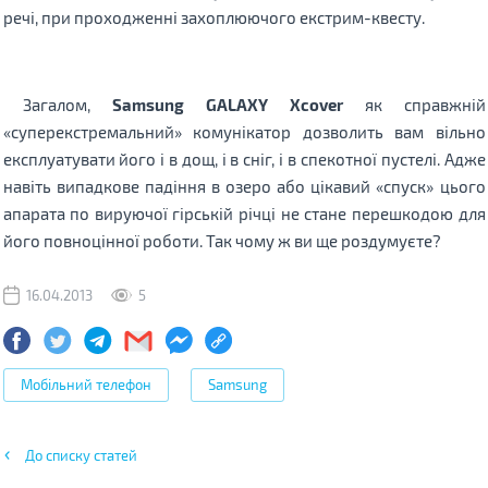
речі, при проходженні захоплюючого екстрим-квесту.
Загалом,
Samsung GALAXY Xcover
як справжній
«суперекстремальний» комунікатор дозволить вам вільно
експлуатувати його і в дощ, і в сніг, і в спекотної пустелі. Адже
навіть випадкове падіння в озеро або цікавий «спуск» цього
апарата по вируючої гірській річці не стане перешкодою для
його повноцінної роботи. Так чому ж ви ще роздумуєте?
16.04.2013
5
Мобільний телефон
Samsung
До списку статей