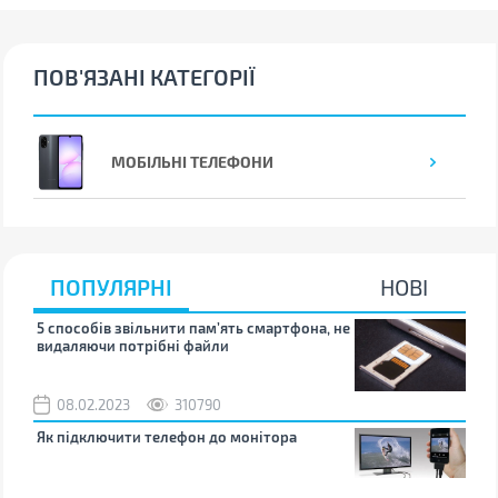
ПОВ'ЯЗАНІ КАТЕГОРІЇ
МОБІЛЬНІ ТЕЛЕФОНИ
ПОПУЛЯРНІ
НОВІ
5 способів звільнити пам’ять смартфона, не
Що 
видаляючи потрібні файли
тих
08.02.2023
310790
1
Як підключити телефон до монітора
Як 
зно