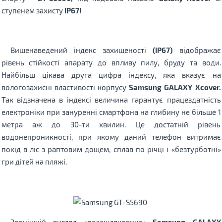
ступенем захисту
IP67!
Вищенаведений індекс захищеності
(IP67)
відображає
рівень стійкості апарату до впливу пилу, бруду та води.
Найбільш цікава друга цифра індексу, яка вказує на
вологозахисні властивості корпусу
Samsung GALAXY Xcover.
Так відзначена в індексі величина гарантує працездатність
електроніки при зануренні смартфона на глибину не більше 1
метра аж до 30-ти хвилин. Це достатній рівень
водонепроникності, при якому даний телефон витримає
похід в ліс з раптовим дощем, сплав по річці і «безтурботні»
гри дітей на пляжі.
Зовнішній вигляд «позашляховика»
Samsung GALAXY