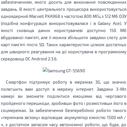
забезпеченням, якого досить для виконання повсякденних
завдань. В якості центрального процесора використовується
одноядерний Marvell PXA968 з частотою 800 МГц з 512 Мб ОЗУ
(подібна конфігурація використовувалася і в Galaxy Ace). У
якості сховища даних користувачеві доступно 150 Мб
вбудованої пам'яті, але її можна збільшити завдяки слоту для
карт пам'яті micro SD. Таких характеристик цілком достатньо
для швидкого реагування на дії користувача в програмному
середовищі ОС Android 2.3.6.
Смартфон підтримує роботу в мережах 3G, що значно
полегшить вам доступ в мережу інтернет. Завдяки 3-Мп
камері ви зможете поділитися емоціями від чергового
пройденого перешкоди, зробивши фото і розмістивши його в
соцмережах. За забезпечення безперебійної роботи такого
«термінала зв'язку» відповідає акумулятор ємністю 1500 мА /
ч, з достатнім запасом часу автономної роботи, що буде, до