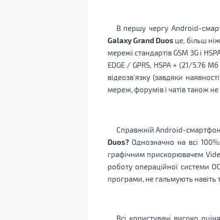
В першу чергу Android-смар
Galaxy Grand Duos
це, більш ні
мережі стандартів GSM 3G і HSP
EDGE / GPRS, HSPA + (21/5.76 М
відеозв'язку (завдяки наявнос
мереж, форумів і чатів також не 
Справжній Android-смартфон 
Duos?
Однозначно на всі 100%:
графічним прискорювачем Video
роботу операційної системи OC 
програми, не гальмують навіть так
Всі користувачі високо оціня