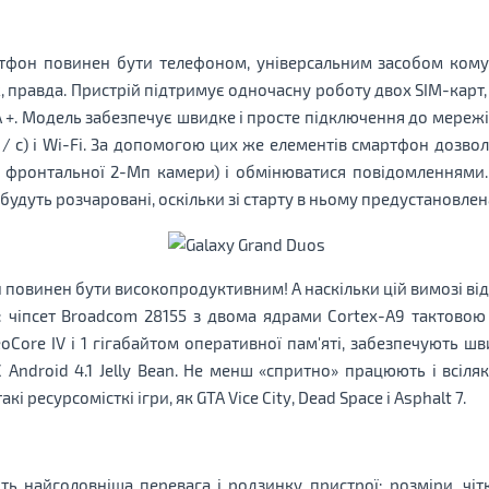
тфон повинен бути телефоном, універсальним засобом комуні
ж, правда. Пристрій підтримує одночасну роботу двох SIM-кар
A +. Модель забезпечує швидке і просте підключення до мереж
б / с) і Wi-Fi. За допомогою цих же елементів смартфон дозво
ті фронтальної 2-Мп камери) і обмінюватися повідомленнями
будуть розчаровані, оскільки зі старту в ньому предустановлена
повинен бути високопродуктивним! А наскільки цій вимозі ві
 чіпсет Broadcom 28155 з двома ядрами Cortex-A9 тактовою 
Core IV і 1 гігабайтом оперативної пам'яті, забезпечують шв
Android 4.1 Jelly Bean. Не менш «спритно» працюють і всілякі
і ресурсомісткі ігри, як GTA Vice City, Dead Space і Asphalt 7.
ть найголовніша перевага і родзинку пристрої: розміри, чітк