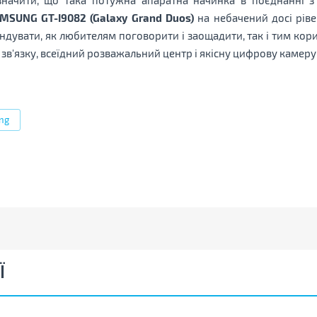
MSUNG GT-I9082 (Galaxy Grand Duos)
на небачений досі ріве
увати, як любителям поговорити і заощадити, так і тим корис
 зв'язку, всеїдний розважальний центр і якісну цифрову камер
ng
Ї