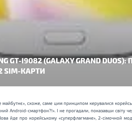
G GT-I9082 (GALAXY GRAND DUOS):
2 SIM-КАРТИ
е майбутнє», схоже, саме цим принципом керувалися корейсь
ний Android-смартфон?!». І не прогадали, показавши світу че
Мова йде про корейському «суперфлагмане», 2-сімочной мо