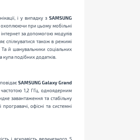
кації, і у випадку з
SAMSUNG
т, охоплюючи при цьому мобільні
і інтернет за допомогою модулів
ляє спілкуватися також в режимі
. Та й шанувальники соціальних
 ​​купа подібних додатків.
дповідає
SAMSUNG Galaxy Grand
частотою 1,2 ГГц, одноядерним
идке завантаження та стабільну
 програвачі, офісні та системні
ість і яскравість величезного 5