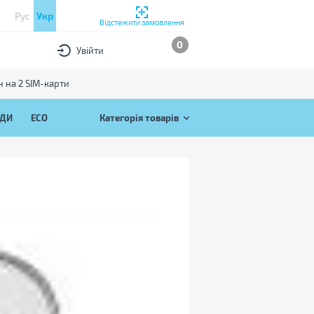
Рус
Укр
Відстежити замовлення
0
Увійти
 на 2 SIM-карти
ЯДИ
ECO
Категорія товарів