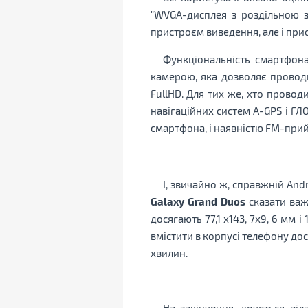
"WVGA-дисплея з роздільною зд
пристроєм виведення, але і прис
Функціональність смартфона
камерою, яка дозволяє провод
FullHD. Для тих же, хто прово
навігаційних систем A-GPS і ГЛ
смартфона, і наявністю FM-при
І, звичайно ж, справжній An
Galaxy Grand Duos
сказати важк
досягають 77,1 х143, 7х9, 6 мм 
вмістити в корпусі телефону до
хвилин.
На закінчення, хочеться в