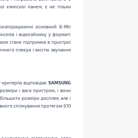
ї ємнісної панелі, є не тільки
у розпорядженні основний 8-Мп
селів і відеозйомку у форматі
зом стане підтримка в пристрої
ичного плеєра і якістю звучання
у критерію відповідає
SAMSUNG
розміри і вага пристрою, і вони
збільшити розміри дисплея, але і
рвного спілкування протягом 610
 з одночасною підтримкою двох