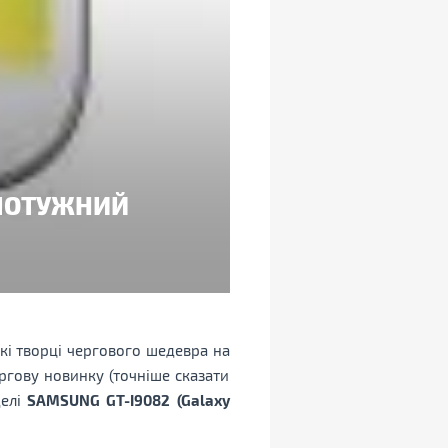
 ПОТУЖНИЙ
кі творці чергового шедевра на
ргову новинку (точніше сказати
делі
SAMSUNG GT-I9082 (Galaxy