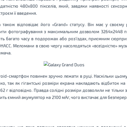
атністю 480х800 пікселів, який, завдяки наявності сенсорно
троєм її введення.
 також відповідає його «Grand» статусу. Він має у своєм
ити фотографування з максимальним дозволом 3264x2448 пік
дить багато часу в подорожах або роз'їздах, приємним сюрпри
ОНАСС. Меломани в свою чергу насолодяться «всеїдністю» муз
ймача.
droid-смартфон повинен зручно лежати в руці. Наскільки цьом
о, так як гігантські розміри екрана накладають відбиток на 
і 162 г відповідно. Правда солідні розміри дозволили не тільки 
сить ємний акумулятор на 2100 мАг, чого вистачає для безпере
ідзначити, що така потужна апаратна начинка в поєднанні