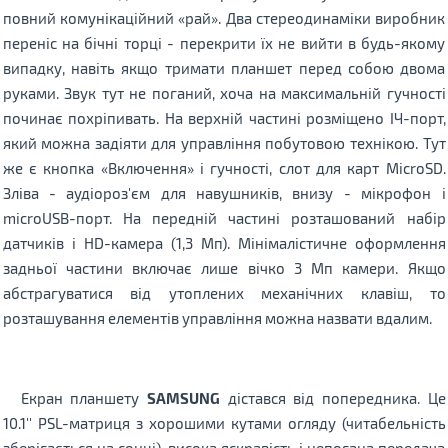
повний комунікаційний «рай». Два стереодинаміки виробник
переніс на бічні торці - перекрити їх не вийти в будь-якому
випадку, навіть якщо тримати планшет перед собою двома
руками. Звук тут не поганий, хоча на максимальній гучності
починає похріпивать. На верхній частині розміщено ІЧ-порт,
який можна задіяти для управління побутовою технікою. Тут
же є кнопка «Включення» і гучності, слот для карт MicroSD.
Зліва - аудіороз'єм для навушників, внизу - мікрофон і
microUSB-порт. На передній частині розташований набір
датчиків і HD-камера (1,3 Мп). Мінімалістичне оформлення
задньої частини включає лише вічко 3 Мп камери. Якщо
абстрагуватися від утоплених механічних клавіш, то
розташування елементів управління можна назвати вдалим.
Екран планшету
SAMSUNG
дістався від попередника. Це
10.1'' PSL-матриця з хорошими кутами огляду (читабельність