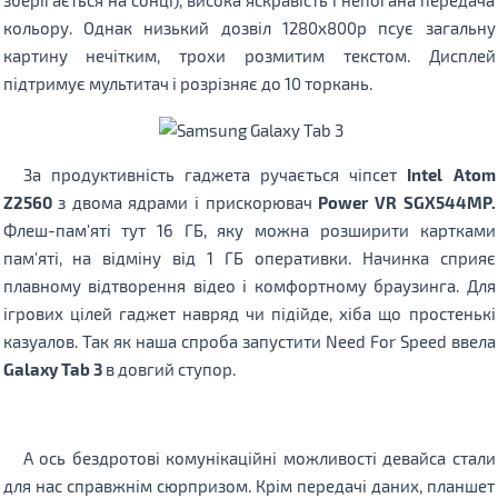
зберігається на сонці), висока яскравість і непогана передача
кольору. Однак низький дозвіл 1280x800р псує загальну
картину нечітким, трохи розмитим текстом. Дисплей
підтримує мультитач і розрізняє до 10 торкань.
За продуктивність гаджета ручається чіпсет
Intel Atom
Z2560
з двома ядрами і прискорювач
Power VR SGX544MP.
Флеш-пам'яті тут 16 ГБ, яку можна розширити картками
пам'яті, на відміну від 1 ГБ оперативки. Начинка сприяє
плавному відтворення відео і комфортному браузинга. Для
ігрових цілей гаджет навряд чи підійде, хіба що простенькі
казуалов. Так як наша спроба запустити Need For Speed ​​ввела
Galaxy Tab 3
в довгий ступор.
А ось бездротові комунікаційні можливості девайса стали
для нас справжнім сюрпризом. Крім передачі даних, планшет