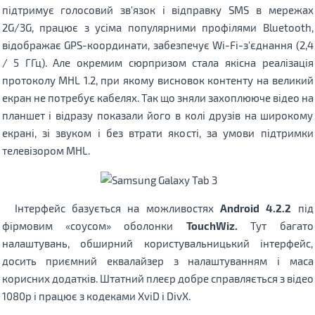
підтримує голосовий зв'язок і відправку SMS в мережах
2G/3G, працює з усіма популярними профілями Bluetooth,
відображає GPS-координати, забезпечує Wi-Fi-з'єднання (2,4
/ 5 ГГц). Але окремим сюрпризом стала якісна реалізація
протоколу MHL 1.2, при якому висновок контенту на великий
екран не потребує кабелях. Так що зняли захоплююче відео на
планшет і відразу показали його в колі друзів на широкому
екрані, зі звуком і без втрати якості, за умови підтримки
телевізором MHL.
Інтерфейс базується на можливостях
Android 4.2.2
під
фірмовим «соусом» оболонки
TouchWiz.
Тут багато
налаштувань, обширний користувальницький інтерфейс,
досить приємний еквалайзер з налаштуванням і маса
корисних додатків. Штатний плеєр добре справляється з відео
1080p і працює з кодеками XviD і DivX.