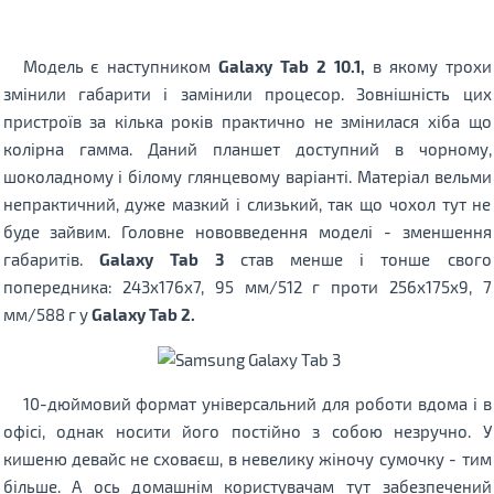
Модель є наступником
Galaxy Tab 2 10.1,
в якому трохи
змінили габарити і замінили процесор. Зовнішність цих
пристроїв за кілька років практично не змінилася хіба що
колірна гамма. Даний планшет доступний в чорному,
шоколадному і білому глянцевому варіанті. Матеріал вельми
непрактичний, дуже мазкий і слизький, так що чохол тут не
буде зайвим. Головне нововведення моделі - зменшення
габаритів.
Galaxy Tab 3
став менше і тонше свого
попередника: 243x176x7, 95 мм/512 г проти 256х175х9, 7
мм/588 г у
Galaxy Tab 2.
10-дюймовий формат універсальний для роботи вдома і в
офісі, однак носити його постійно з собою незручно. У
кишеню девайс не сховаєш, в невелику жіночу сумочку - тим
більше. А ось домашнім користувачам тут забезпечений