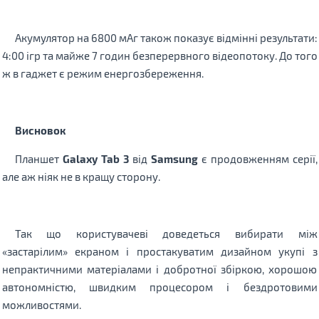
Акумулятор на 6800 мАг також показує відмінні результати:
4:00 ігр та майже 7 годин безперервного відеопотоку. До того
ж в гаджет є режим енергозбереження.
Висновок
Планшет
Galaxy Tab 3
від
Samsung
є продовженням серії,
але аж ніяк не в кращу сторону.
Так що користувачеві доведеться вибирати між
«застарілим» екраном і простакуватим дизайном укупі з
непрактичними матеріалами і добротної збіркою, хорошою
автономністю, швидким процесором і бездротовими
можливостями.