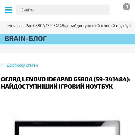
0
яд Lenovo IdeaPad G580A (59-341484): найдоступніший ігровий ноутбук
BRAIN-БЛОГ
До списку статей
ОГЛЯД LENOVO IDEAPAD G580A (59-341484):
НАЙДОСТУПНІШИЙ ІГРОВИЙ НОУТБУК