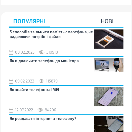
ПОПУЛЯРНІ
НОВІ
5 способів звільнити пам’ять смартфона, не
Що 
видаляючи потрібні файли
тих
08.02.2023
310910
1
Як підключити телефон до монітора
Як 
зно
09.02.2023
115879
0
Як знайти телефон за IMEI
Чом
12.07.2022
84206
0
Як роздавати інтернет з телефону?
Як 
від