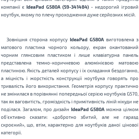
компанії є
IdeaPad G580A (59-341484)
- недорогий ігровий
ноутбук, якому по плечу проходження дуже серйозних місій.
Зовнішня сторона корпусу
IdeaPad G580A
виготовлена ​​з
матового пластика чорного кольору, екран окантований
чорним глянсовим пластиком і лише клавіатурна панель
представлена ​​темно-коричневою алюмінієвою матовою
пластиною. Якість деталей корпусу і їх складання бездоганно,
а міцність і жорсткість конструкції ноутбука говорять про
тривалість його використання. Геометрія корпусу практично
не змінилася в порівнянні попередньої серією ноутбуків G570,
так як ваговитість, громіздкість і примітивність ліній нікуди не
поділася. Загалом, про дизайн
IdeaPad G580A
можна цілком
об'єктивно сказати: «добротно збитий, але не гаразд
скроєний», що, втім, характерно для ноутбуків даної цінової
категорії.