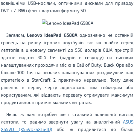
зовнішніми USB-носіями, оптичними дисками для приводу
DVD + /-RW і флеш-картами формату SD.
Загалом,
Lenovo IdeaPad G580A
однозначно не останній
гравець на ринку ігрових ноутбуків, так як знайти серед
лептопів в ціновому сегменті до 550 доларів США пристрій
здатне видати 30,4 fps (кадрів в секунду) на високих
налаштуваннях проходячи місію в Call of Duty: Black Ops або
більше 100 fps на низьких налаштуваннях роздумуючи над
стратегією в StarCraft 2 практично нереально. Тому дане
рішення в першу чергу адресовано тим геймерам або
користувачам, які віддають перевагу отримувати максимум
продуктивності при мінімальних витратах.
Якщо ж вам потрібен ще і стильний зовнішній вигляд
лептопа, то радимо звернути увагу на аналогічний
ASUS
X55VD (X55VD-SX164D)
або ж придивитися до більш