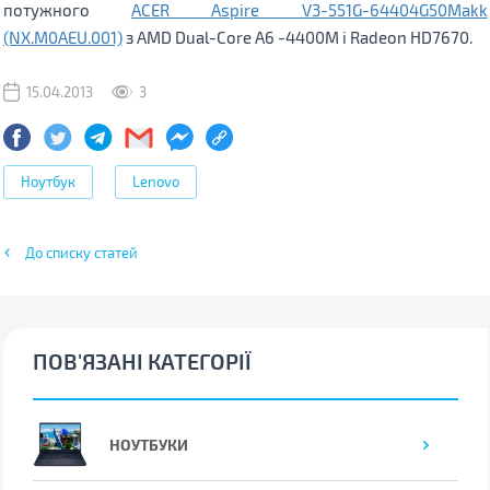
потужного
ACER Aspire V3-551G-64404G50Makk
(NX.M0AEU.001)
з AMD Dual-Core A6 -4400M і Radeon HD7670.
15.04.2013
3
Ноутбук
Lenovo
До списку статей
ПОВ'ЯЗАНІ КАТЕГОРІЇ
НОУТБУКИ