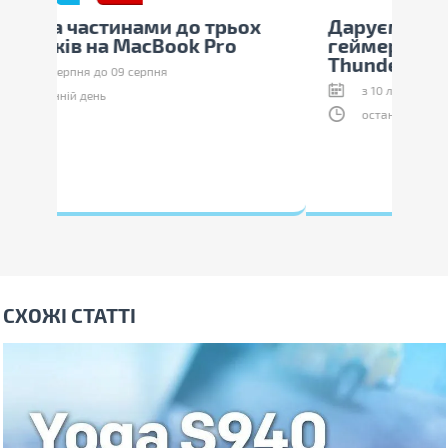
ьох
Даруємо аксесуари до
О
o
геймерських ноутбуків
п
Thunderobot!
з 10 липня до 09 серпня
останній день
СХОЖІ СТАТТІ