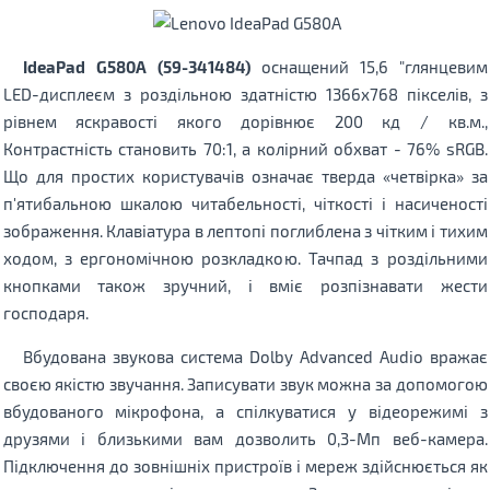
IdeaPad G580A (59-341484)
оснащений 15,6 "глянцевим
LED-дисплеєм з роздільною здатністю 1366х768 пікселів, з
рівнем яскравості якого дорівнює 200 кд / кв.м.,
Контрастність становить 70:1, а колірний обхват - 76% sRGB.
Що для простих користувачів означає тверда «четвірка» за
п'ятибальною шкалою читабельності, чіткості і насиченості
зображення. Клавіатура в лептопі поглиблена з чітким і тихим
ходом, з ергономічною розкладкою. Тачпад з роздільними
кнопками також зручний, і вміє розпізнавати жести
господаря.
Вбудована звукова система Dolby Advanced Audio вражає
своєю якістю звучання. Записувати звук можна за допомогою
вбудованого мікрофона, а спілкуватися у відеорежимі з
друзями і близькими вам дозволить 0,3-Мп веб-камера.
Підключення до зовнішніх пристроїв і мереж здійснюється як