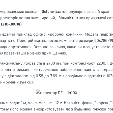
американської компанії
Dell
не надто популярне в нашій країні.
оекторів не так вже широкий, і більшість з них призначені сут
 (210-30014).
 вдалий приклад офісної «робочої конячки». Модель, відріз
артістю. Пристрій має відносно компактні розміри 90x286x192 
ряду портативних. Останнє важливо, якщо ви плануєте часто 
ня презентацій в різних приміщеннях.
ксимальну яскравість в 2700 лм, при контрастності 2200:1. Ц
ьо для отримання читабельною зображення навіть в яскрав
з діагоналлю від 0.58 до 7.69 м з роздільною здатністю 102
ий ручний зум х1, 1.
ь складає 1 м, максимальне - 12 м. Наявність функції корекції 
ому його можна використовувати як з будь-якої плоскої пове