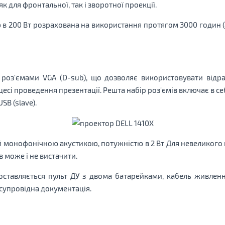
к для фронтальної, так і зворотної проекції.
в 200 Вт розрахована на використання протягом 3000 годин 
оз'ємами VGA (D-sub), що дозволяє використовувати відра
і проведення презентації. Решта набір роз'ємів включає в себе 
USB (slave).
монофонічною акустикою, потужністю в 2 Вт Для невеликого 
 може і не вистачити.
оставляється пульт ДУ з двома батарейками, кабель живленн
а супровідна документація.