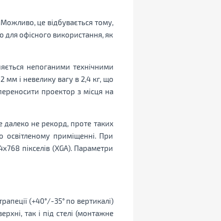
 Можливо, це відбувається тому,
о для офісного використання, як
няється непоганими технічними
мм і невелику вагу в 2,4 кг, що
переносити проектор з місця на
е далеко не рекорд, проте таких
о освітленому приміщенні. При
4x768 пікселів (XGA). Параметри
трапеції (+40°/-35° по вертикалі)
рхні, так і під стелі (монтажне