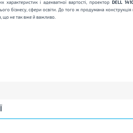
х характеристик і адекватної вартості, проектор
DELL 1410
ього бізнесу, сфери освіти. До того ж продумана конструкція
, що не так вже й важливо.
Ї