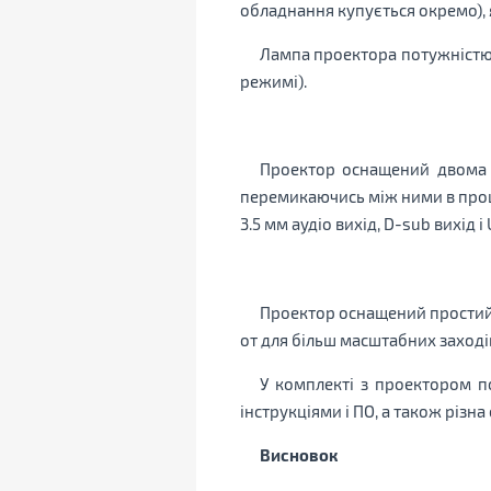
обладнання купується окремо), я
Лампа проектора потужністю 
режимі).
Проектор оснащений двома р
перемикаючись між ними в процес
3.5 мм аудіо вихід, D-sub вихід і 
Проектор оснащений простий 
от для більш масштабних заходів
У комплекті з проектором п
інструкціями і ПО, а також різн
Висновок