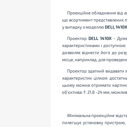
Проекційне обладнання від 
що асортимент представлених пр
у випадку з моделлю
DELL 1410X
Проектор
DELL 1410X
- Дуже
характеристиками і доступною в
дозволяє віднести його до роз
місце, наприклад, для проведен
Проектор здатний видавати ма
характеристик цілком достатн
цьому можна отримати картинку 
об'єктива: f: 21.8 -24 мм, можлив
Мінімальна проекційне відстан
полегшує установку пристрою, т