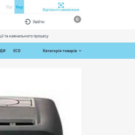
Рус
Укр
Відстежити замовлення
0
Увійти
ії та навчального процесу
ЯДИ
ECO
Категорія товарів