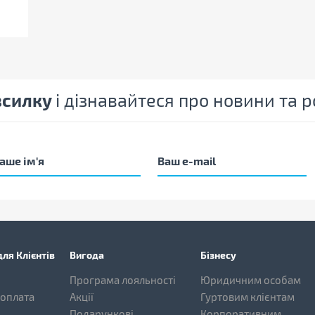
зсилку
і дізнавайтеся про новини та
ля Клієнтів
Вигода
Бізнесу
Програма лояльності
Юридичним особам
 оплата
Акції
Гуртовим клієнтам
Подарункові
Корпоративним