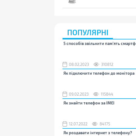
ПОПУЛЯРНІ
5 способів звільнити пам’ять смартф
08.02.2023
310812
Як підключити телефон до монітора
09.02.2023
115844
Як знайти телефон за IMEI
12.07.2022
84175
Як роздавати інтернет з телефону?