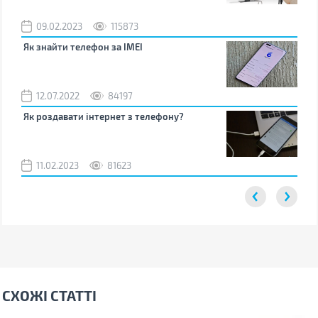
09.02.2023
115873
0
Як знайти телефон за IMEI
Чом
12.07.2022
84197
0
Як роздавати інтернет з телефону?
Як 
від
11.02.2023
81623
2
СХОЖІ СТАТТІ