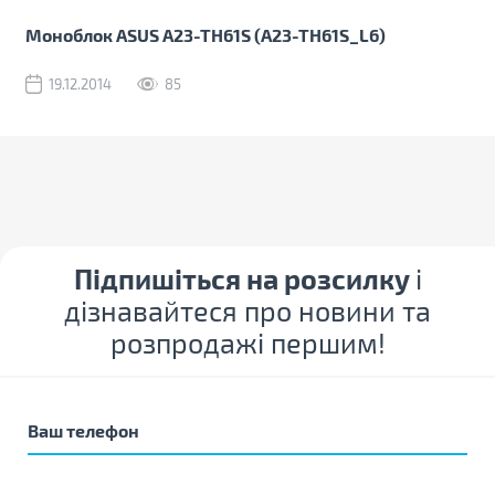
Моноблок ASUS A23-TH61S (A23-TH61S_L6)
19.12.2014
85
Підпишіться на розсилку
і
дізнавайтеся про новини та
розпродажі першим!