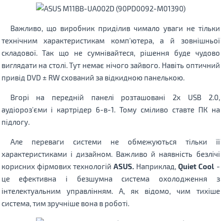
Важливо, що виробник приділив чимало уваги не тільки
технічним характеристикам комп'ютера, а й зовнішньої
складової. Так що не сумнівайтеся, рішення буде чудово
виглядати на столі. Тут немає нічого зайвого. Навіть оптичний
привід DVD ± RW схований за відкидною панелькою.
Вгорі на передній панелі розташовані 2х USB 2.0,
аудіороз'єми і картрідер 6-в-1. Тому сміливо ставте ПК на
підлогу.
Але переваги системи не обмежуються тільки її
характеристиками і дизайном. Важливо й наявність безлічі
корисних фірмових технологій
ASUS.
Наприклад,
Quiet Cool
-
це ефективна і безшумна система охолодження з
інтелектуальним управлінням. А, як відомо, чим тихіше
система, тим зручніше вона в роботі.