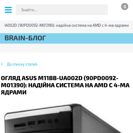
0
B-UA002D (90PD0092-M01390): надійна система на AMD c 4-ма ядрами
BRAIN-БЛОГ
До списку статей
ОГЛЯД ASUS M11BB-UA002D (90PD0092-
M01390): НАДІЙНА СИСТЕМА НА AMD C 4-МА
ЯДРАМИ