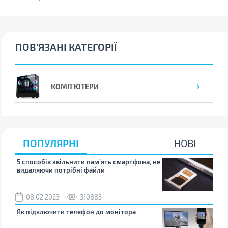
ПОВ'ЯЗАНІ КАТЕГОРІЇ
КОМП'ЮТЕРИ
ПОПУЛЯРНІ
НОВІ
5 способів звільнити пам’ять смартфона, не
Що 
видаляючи потрібні файли
тих
08.02.2023
310883
1
Як підключити телефон до монітора
Як 
зно