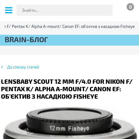
0
ikon F/ Pentax K/ Alpha A-mount/ Canon EF: об'єктив з насадкою Fisheye
BRAIN-БЛОГ
До списку статей
LENSBABY SCOUT 12 MM F/4.0 FOR NIKON F/
PENTAX K/ ALPHA A-MOUNT/ CANON EF:
ОБ'ЄКТИВ З НАСАДКОЮ FISHEYE