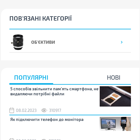
ПОВ'ЯЗАНІ КАТЕГОРІЇ
ОБ'ЄКТИВИ
ПОПУЛЯРНІ
НОВІ
5 способів звільнити пам’ять смартфона, не
Що 
видаляючи потрібні файли
тих
08.02.2023
310917
1
Як підключити телефон до монітора
Як 
зно