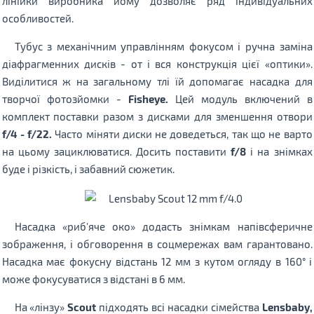
лінійки виробника йому дозволяє ряд індивідуальних
особливостей.
Тубус з механічним управлінням фокусом і ручна заміна
діафрагменних дисків - от і вся конструкція цієї «оптики».
Виділитися ж на загальному тлі їй допомагає насадка для
творчої фотозйомки -
Fisheye.
Цей модуль включений в
комплект поставки разом з дисками для зменшення отвори
f/4 - f/22.
Часто міняти диски не доведеться, так що не варто
на цьому зациклюватися. Досить поставити
f/8
і на знімках
буде і різкість, і забавний сюжетик.
Насадка «риб'яче око» додасть знімкам напівсферичне
зображення, і обговорення в соцмережах вам гарантовано.
Насадка має фокусну відстань 12 мм з кутом огляду в 160° і
може фокусуватися з відстані в 6 мм.
На «лінзу»
Scout
підходять всі насадки сімейства
Lensbaby,