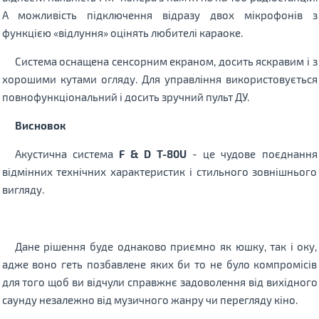
А можливість підключення відразу двох мікрофонів з
функцією «відлуння» оцінять любителі караоке.
Система оснащена сенсорним екраном, досить яскравим і з
хорошими кутами огляду. Для управління використовується
повнофункціональний і досить зручний пульт ДУ.
Висновок
Акустична система
F & D Т-80U
- це чудове поєднання
відмінних технічних характеристик і стильного зовнішнього
вигляду.
Дане рішення буде однаково приємно як юшку, так і оку,
адже воно геть позбавлене яких би то не було компромісів
для того щоб ви відчули справжнє задоволення від вихідного
саунду незалежно від музичного жанру чи перегляду кіно.