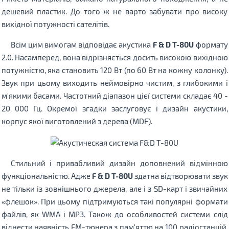
дешевий пластик. До того ж не варто забувати про високу
вихідної потужності сателітів.
Всім цим вимогам відповідає акустика
F & D Т-80U
формату
2.0. Насамперед, вона відрізняється досить високою вихідною
потужністю, яка становить 120 Вт (по 60 Вт на кожну колонку).
Звук при цьому виходить неймовірно чистим, з глибокими і
м'якими басами. Частотний діапазон цієї системи складає 40 -
20 000 Гц. Окремої згадки заслуговує і дизайн акустики,
корпус якої виготовлений з дерева (MDF).
Стильний і привабливий дизайн доповнений відмінною
функціональністю. Адже
F & D Т-80U
здатна відтворювати звук
не тільки із зовнішнього джерела, але і з SD-карт і звичайних
«флешок». При цьому підтримуються такі популярні формати
файлів, як WMA і MP3. Також до особливостей системи слід
віднести наявність FM-тюнера з пам'яттю на 100 радіостанцій.