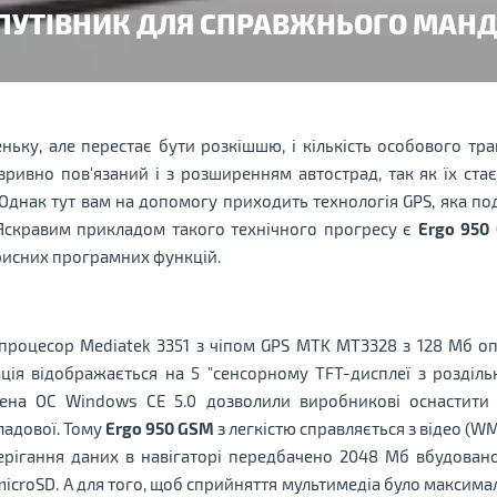
ПУТІВНИК ДЛЯ СПРАВЖНЬОГО МАН
ньку, але перестає бути розкішшю, і кількість особового тр
ривно пов'язаний і з розширенням автострад, так як їх стає
. Однак тут вам на допомогу приходить технологія GPS, яка п
. Яскравим прикладом такого технічного прогресу є
Ergo 950
рисних програмних функцій.
процесор Mediatek 3351 з чіпом GPS MTK MT3328 з 128 Мб опе
ція відображається на 5 "сенсорному TFT-дисплеї з розділ
чена ОС Windows CE 5.0 дозволили виробникові оснастити 
ладової. Тому
Ergo 950 GSM
з легкістю справляється з відео (WMV
ерігання даних в навігаторі передбачено 2048 Мб вбудовано
 microSD. А для того, щоб сприйняття мультимедіа було макси