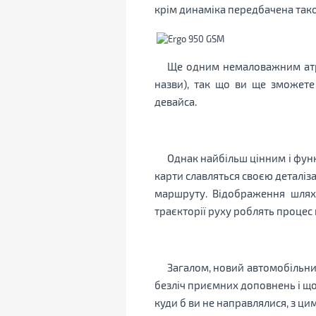
крім динаміка передбачена тако
Ще одним немаловажним атр
назви), так що ви ще зможете
девайса.
Однак найбільш цінним і фун
карти славляться своєю деталіз
маршруту. Відображення шляху
траєкторії руху роблять проце
Загалом, новий автомобільни
безліч приємних доповнень і щ
куди б ви не направлялися, з ци