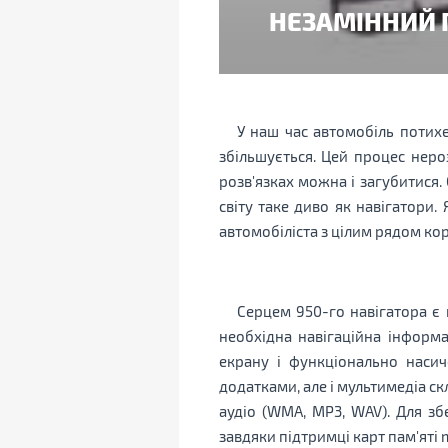
НЕЗАМІННИЙ 
У наш час автомобіль потихе
збільшується. Цей процес нероз
розв'язках можна і загубитися
світу таке диво як навігатори
автомобіліста з цілим рядом ко
Серцем 950-го навігатора є 
необхідна навігаційна інформа
екрану і функціонально наси
додатками, але і мультимедіа ск
аудіо (WMA, MP3, WAV). Для зб
завдяки підтримці карт пам'яті