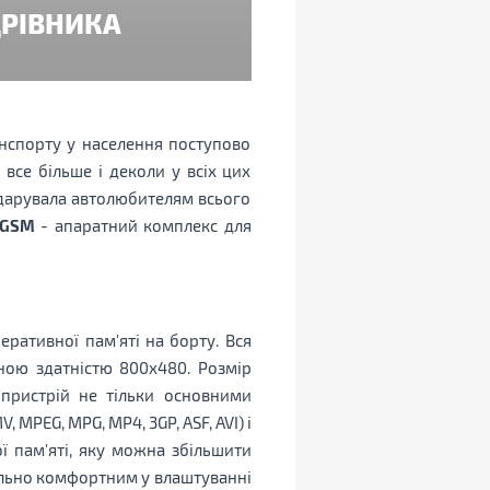
ДРІВНИКА
анспорту у населення поступово
 все більше і деколи у всіх цих
одарувала автолюбителям всього
 GSM
- апаратний комплекс для
ративної пам'яті на борту. Вся
ьною здатністю 800х480. Розмір
пристрій не тільки основними
, MPEG, MPG, MP4, 3GP, ASF, AVI) і
ї пам'яті, яку можна збільшити
мально комфортним у влаштуванні