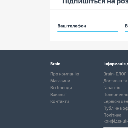
Підпишіться на ро
Brain
Інформація д
Про компанію
Brain-БЛОГ
Магазини
Доставка та
Всі бренди
Гарантія
Вакансії
Повернення
Контакти
Сервісні це
Публічна о
Політика
конфіденцій