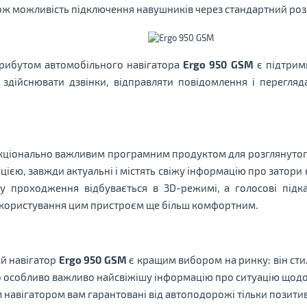
ж можливість підключення навушників через стандартний роз'
ибутом автомобільного навігатора
Ergo 950 GSM
є підтрим
 здійснювати дзвінки, відправляти повідомлення і перегляд
кціонально важливим програмним продуктом для розглянутого 
ацією, завжди актуальні і містять свіжу інформацію про затор
 проходження відбувається в 3D-режимі, а голосові підка
с користування цим пристроєм ще більш комфортним.
й навігатор
Ergo 950 GSM
є кращим вибором на ринку: він сти
о особливо важливо найсвіжішу інформацію про ситуацію щодо 
м навігатором вам гарантовані від автоподорожі тільки позитив