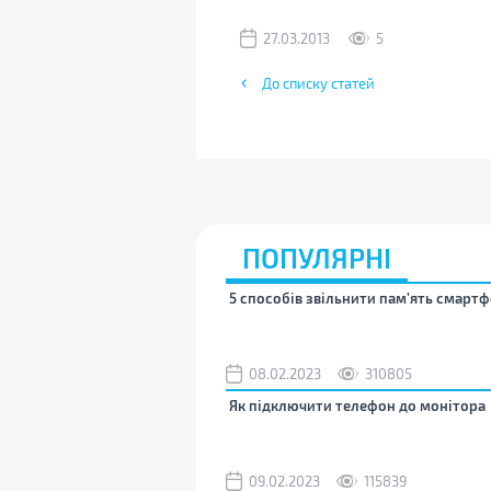
27.03.2013
5
До списку статей
ПОПУЛЯРНІ
5 способів звільнити пам’ять смартф
08.02.2023
310805
Як підключити телефон до монітора
09.02.2023
115839