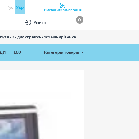
Рус
Укр
Відстежити замовлення
0
Увійти
 путівник для справжнього мандрівника
ЯДИ
ECO
Категорія товарів