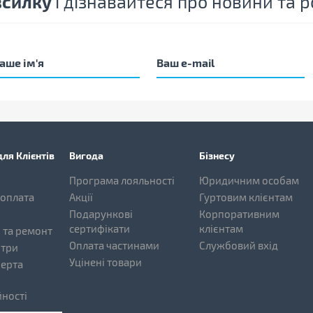
зсилку
і дізнавайтеся про новини та
ля Клієнтів
Вигода
Бізнесу
Програма лояльності
Юридичним особам
 оплата
Акції
Гуртовим клієнтам
Подарункові
Корпоративним
сертифікати
клієнтам
 та ремонт
Оплата частинами
Службовий вхід
нтри
Уцінені товари
ферта
ності