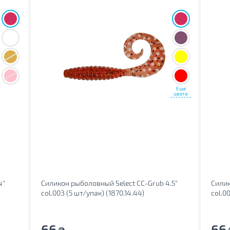
Еще
цвета
4"
Силикон рыболовный Select CC-Grub 4.5"
Силик
col.003 (5 шт/упак) (1870.14.44)
col.00
66
66