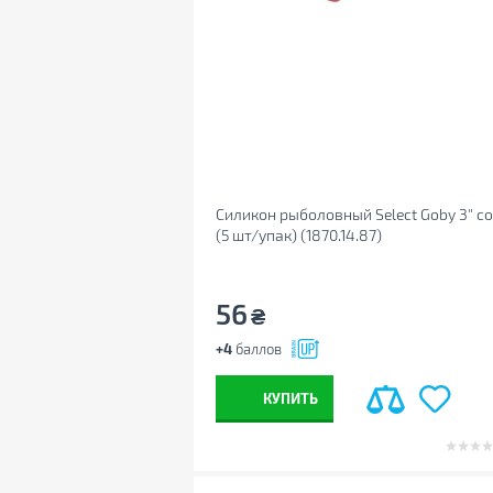
Силикон рыболовный Select Goby 3" co
(5 шт/упак) (1870.14.87)
56
₴
+4
баллов
КУПИТЬ