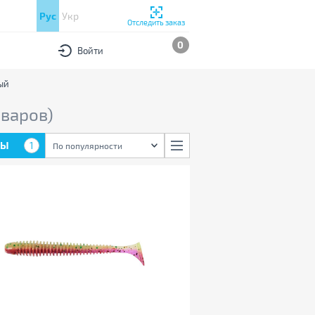
Рус
Укр
Отследить заказ
0
Войти
ый
оваров)
РЫ
1
По популярности