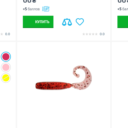
₴
+5
баллов
+5
бал
КУПИТЬ
0.0
0.0