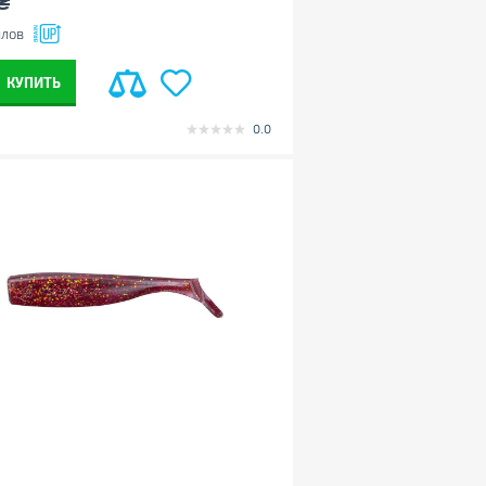
₴
лов
КУПИТЬ
0.0