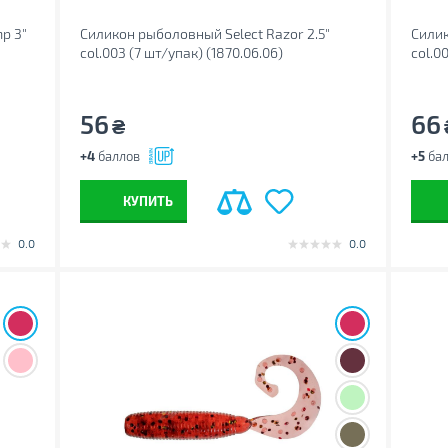
p 3"
Силикон рыболовный Select Razor 2.5"
Силик
col.003 (7 шт/упак) (1870.06.06)
col.0
56
66
₴
+4
баллов
+5
бал
КУПИТЬ
0.0
0.0