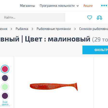
Магазины
Программа лояльности
Акции
чения
Рыбалка
Рыболовные приманки
Силикон рыболовн
вный | Цвет : малиновый
(29 т
ФИЛЬТ
Еще
цвета