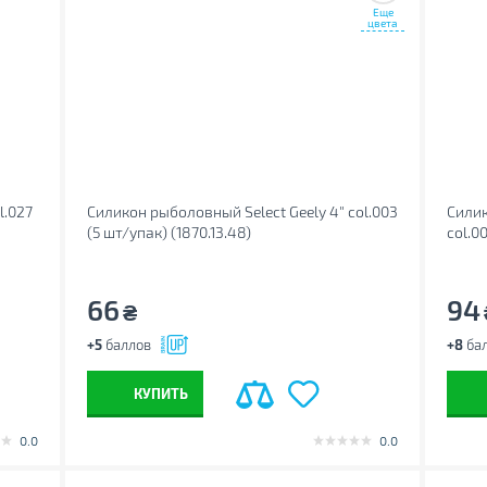
Еще
цвета
l.027
Силикон рыболовный Select Geely 4" col.003
Силик
(5 шт/упак) (1870.13.48)
col.00
66
94
₴
+5
баллов
+8
ба
КУПИТЬ
0.0
0.0