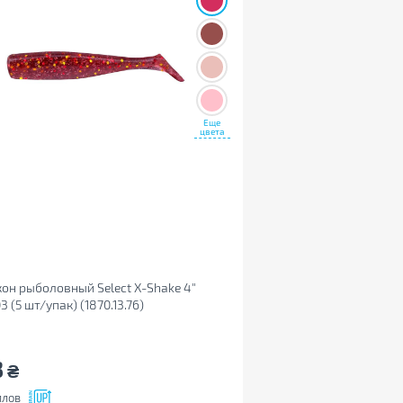
Еще
цвета
он рыболовный Select X-Shake 4"
3 (5 шт/упак) (1870.13.76)
3
₴
ллов