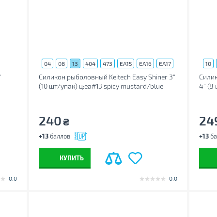
04
08
13
404
473
EA15
EA16
EA17
10
EA18
EA19
EA20
EA21
20
"
Силикон рыболовный Keitech Easy Shiner 3"
Силик
(10 шт/упак) ц:ea#13 spicy mustard/blue
4" (8
(1551.10.14)
(1551.
240
24
₴
+13
баллов
+13
ба
КУПИТЬ
0.0
0.0