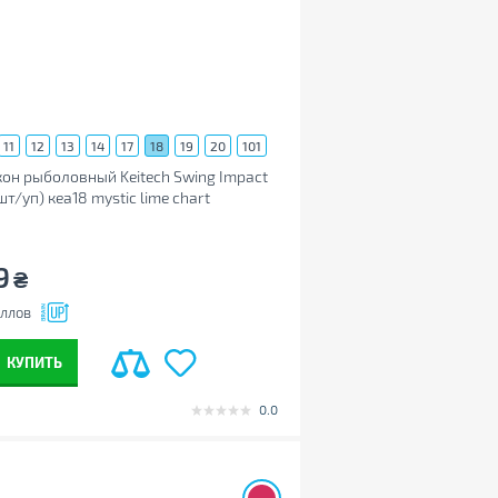
11
12
13
14
17
18
19
20
101
5
404
424
440
473
EA14
EA15
он рыболовный Keitech Swing Impact
EA21
EA22
 шт/уп) кea18 mystic lime chart
14.16)
9
₴
ллов
КУПИТЬ
0.0