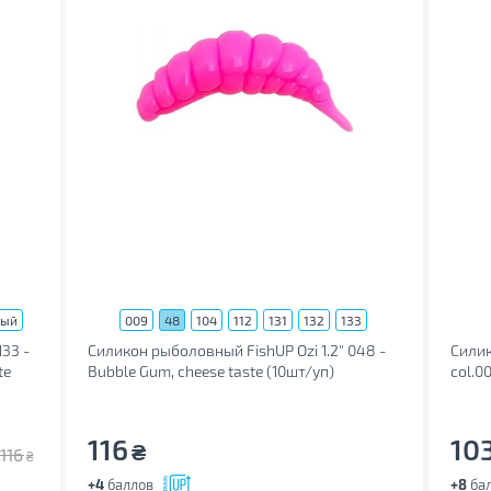
вый
009
48
104
112
131
132
133
33 -
Силикон рыболовный FishUP Ozi 1.2" 048 -
Силик
te
Bubble Gum, cheese taste (10шт/уп)
col.00
(1864.14.03)
116
10
₴
116
₴
+4
баллов
+8
ба