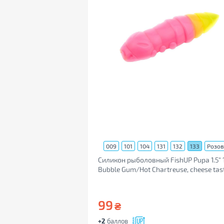
009
101
104
131
132
133
Розо
Силикон рыболовный FishUP Pupa 1.5" 1
Bubble Gum/Hot Chartreuse, cheese tas
(8шт/уп) (1864.07.78)
99
₴
+2
баллов