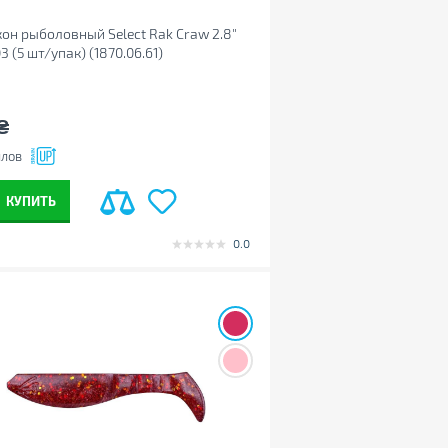
он рыболовный Select Rak Craw 2.8"
03 (5 шт/упак) (1870.06.61)
₴
лов
КУПИТЬ
0.0