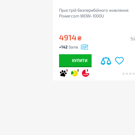
Пристрій безперебійного живлення
Powercom WOW-1000U
4914
₴
5
+142
балів
КУПИТИ
3
3
3