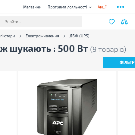
Магазини
Програма лояльності
Акції
мп'ютери
Електроживлення
ДБЖ (UPS)
ож шукають : 500 Вт
(9 товарів)
ФІЛЬТР