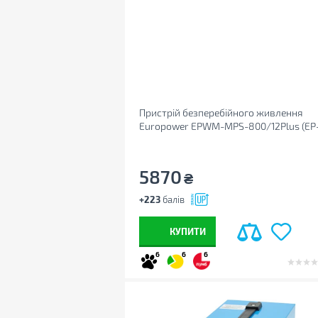
Пристрій безперебійного живлення
Europower EPWM-MPS-800/12Plus (EP
MPS-800/12PLUS)
5870
₴
+223
балів
КУПИТИ
6
6
6