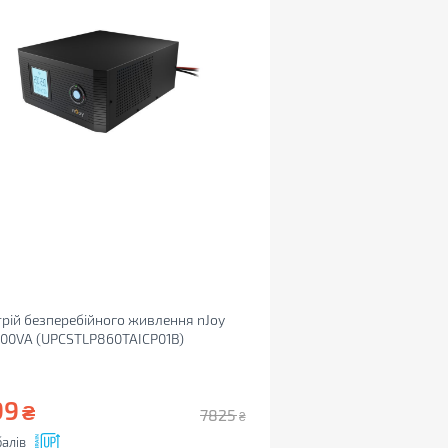
рій безперебійного живлення nJoy
600VA (UPCSTLP860TAICP01B)
99
₴
7825
₴
алів