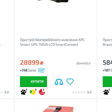
Пристрій безперебійного живлення APC
Прист
-
Smart-UPS 750VA LCD SmartConnect
Braz
(SMT750IC)
600)
28899
58
₴
36440
₴
+748
балів
+187
б
КУПИТИ
3
3
3
3
0.0
0.0