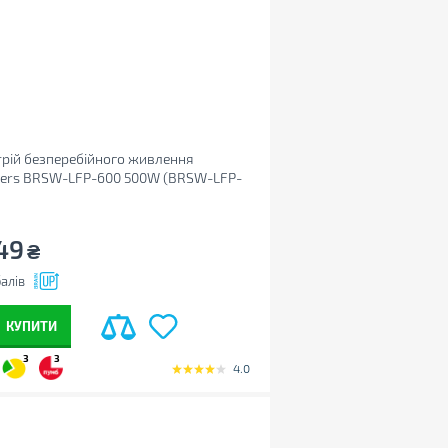
рій безперебійного живлення
zers BRSW-LFP-600 500W (BRSW-LFP-
49
₴
алів
КУПИТИ
3
3
4.0