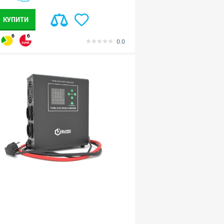
КУПИТИ
6
6
0.0