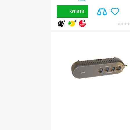
КУПИТИ
3
3
3