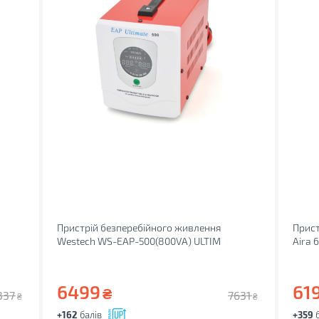
Пристрій безперебійного живлення
Прист
Westech WS-EAP-500(800VA) ULTIM
Aira 
6499
61
₴
337
7631
₴
₴
+162
балів
+359
б