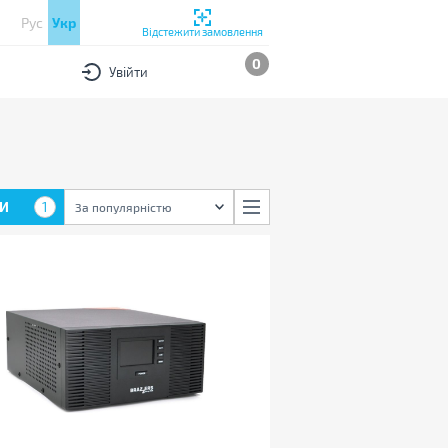
Рус
Укр
Відстежити замовлення
0
Увійти
И
1
За популярністю