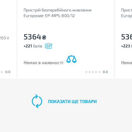
Пристрій безперебійного живлення
Прист
Europower EP-MPS-800/12
Euro
5364
53
₴
265
₴
+221
балів
+223
б
Немає в наявності
Нема
0.0
0.0
ПОКАЗАТИ ЩЕ ТОВАРИ