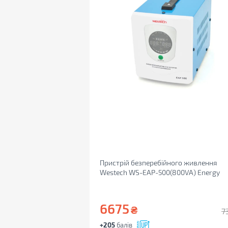
Пристрій безперебійного живлення
Westech WS-EAP-500(800VA) Energy
6675
₴
7
+205
балів