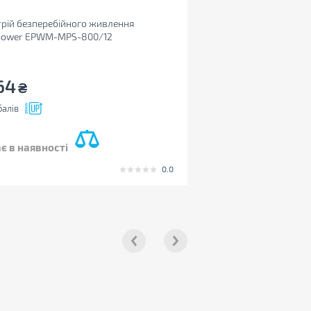
рій безперебійного живлення
power EPWM-MPS-800/12
64
₴
алів
є в наявності
0.0