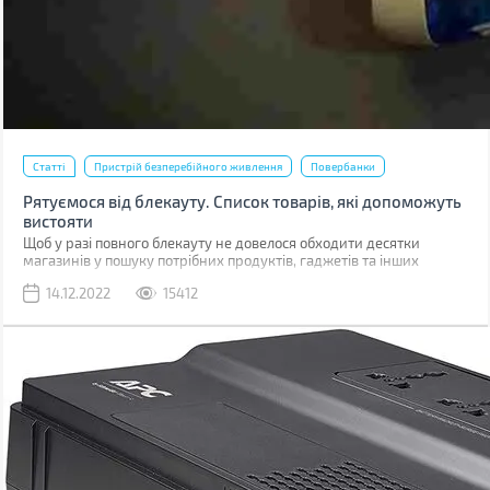
Статті
Пристрій безперебійного живлення
Повербанки
Рятуємося від блекауту. Список товарів, які допоможуть
вистояти
Щоб у разі повного блекауту не довелося обходити десятки
магазинів у пошуку потрібних продуктів, гаджетів та інших
товарів, варто підготуватися заздалегідь. Ми склали великий
14.12.2022
15412
список, куди увійшли як товари першої необхідності, так і корисні
речі, здатні створити додатковий комфорт, але без яких можна
протягнути.