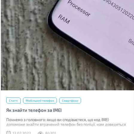
Статті
Мобільний телефон
Смартфони
Як знайти телефон за IMEI
Почнемо з головного: якщо ви сподіваєтеся, що код IMEI
допоможе знайти втрачений телефон без поліції, нам доведеться
вас розчарувати. Якщо ви загубили телефон, наявність коду не
12.07.2022
84201