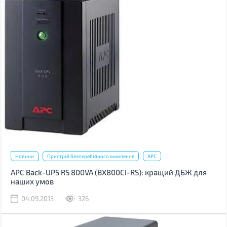
Новини
Пристрій безперебійного живлення
APC
APC Back-UPS RS 800VA (BX800CI-RS): кращий ДБЖ для
наших умов
04.09.2013
326