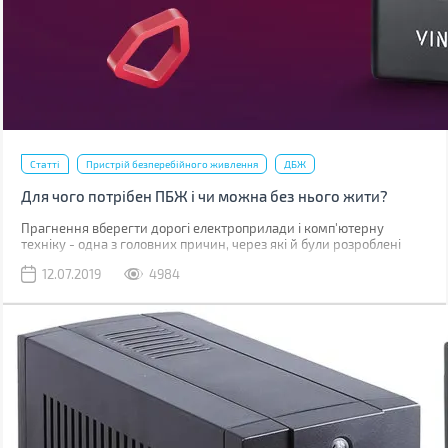
Статті
Пристрій безперебійного живлення
ДБЖ
Для чого потрібен ПБЖ і чи можна без нього жити?
Прагнення вберегти дорогі електроприлади і комп'ютерну
техніку - одна з головних причин, через які й були розроблені
джерела безперебійного живлення (ІБП). Розглянемо, які
12.07.2019
4984
особливості мають ці пристрої, і кому вони необхідні.