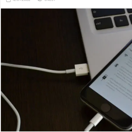
допоможе абсолютно. Якщо його вкрали, IMEI слід повідомити
поліції, що дозволить відшукати смартфон у майбутньому.