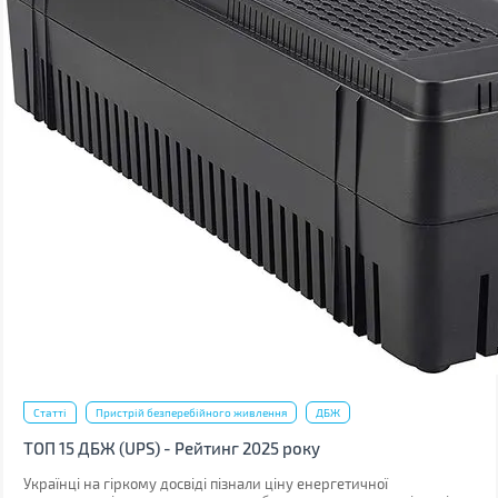
Статті
Пристрій безперебійного живлення
ДБЖ
ТОП 15 ДБЖ (UPS) - Рейтинг 2025 року
Українці на гіркому досвіді пізнали ціну енергетичної