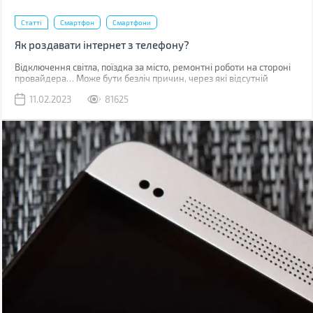
Статті
Смартфон
Смартфони
Як роздавати інтернет з телефону?
Відключення світла, поїздка за місто, ремонтні роботи на стороні
провайдера… Може бути безліч причин, через які відсутній
звичний дротовий інтернет. У такий момент може виручити
11.02.2023
81625
мобільна мережа, звичайно, якщо ви знаходитесь у зоні її
покриття.