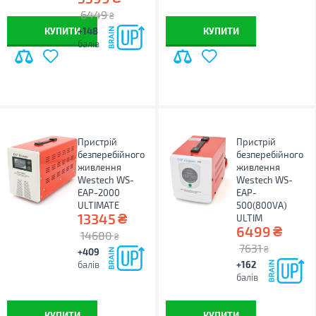
6449
₴
КУПИТИ
+148
КУПИТИ
балів
Пристрій
Пристрій
безперебійного
безперебійного
живлення
живлення
Westech WS-
Westech WS-
EAP-2000
EAP-
ULTIMATE
500(800VA)
₴
13345
ULTIM
₴
6499
14680
₴
7631
₴
+409
балів
+162
балів
КУПИТИ
КУПИТИ