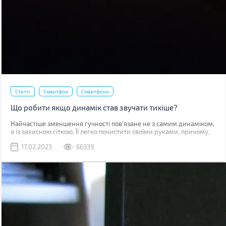
Статті
Смартфон
Смартфони
Що робити якщо динамік став звучати тихіше?
Найчастіше зменшення гучності пов'язане не з самим динаміком,
а із захисною сіткою. Її легко почистити своїми руками, причому,
швидше за все, у вас вдома вже є все необхідне для цього.
17.02.2023
66339