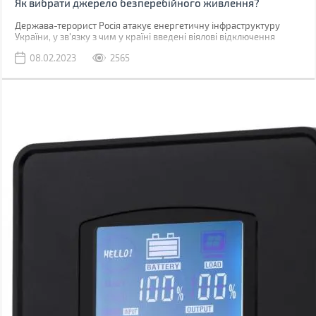
Як вибрати джерело безперебійного живлення?
Держава-терорист Росія атакує енергетичну інфраструктуру
України, у зв'язку з чим у країні введені віялові відключення
електроенергії. Багато громадян зараз задаються питанням, як
08.02.2023
2565
забезпечити працездатність техніки та гаджетів на якийсь час
поки мережа знеструмлена? У цьому можуть допомогти джерела
безперебійного живлення (ДБЖ або UPS, англ. аналог
абревіатури).