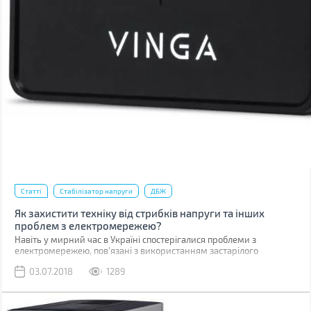
Статті
Стабілізатор напруги
ДБЖ
Як захистити техніку від стрибків напруги та інших
проблем з електромережею?
Навіть у мирний час в Україні спостерігалися проблеми з
електромережею, пов'язані з використанням застарілого
обладнання та зношеністю ліній електропередач. Зараз ситуація
03.07.2018
1289
погіршилась через регулярні атаки на нашу енергетичну
інфраструктуру.