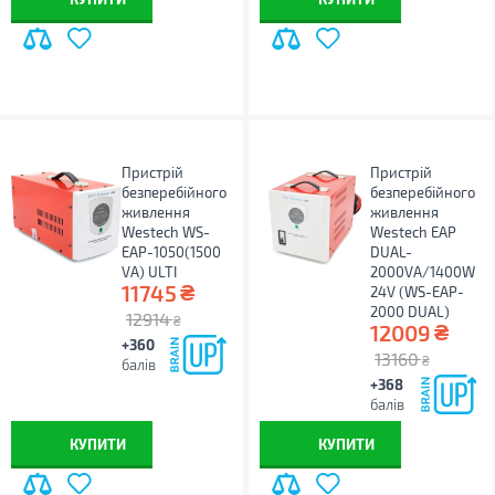
Пристрій
Пристрій
безперебійного
безперебійного
живлення
живлення
Westech WS-
Westech EAP
EAP-1050(1500
DUAL-
VA) ULTI
2000VA/1400W
₴
11745
24V (WS-EAP-
2000 DUAL)
12914
₴
₴
12009
+360
13160
₴
балів
+368
балів
КУПИТИ
КУПИТИ