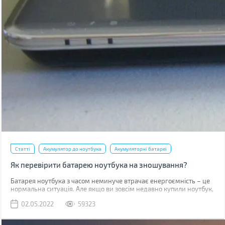
Статті
Акумулятор до ноутбука
Акумуляторні батареї
Як перевірити батарею ноутбука на зношування?
​​​​​Батарея ноутбука з часом неминуче втрачає енергоємність – це
нормальна ситуація. Але якщо ви зовсім недавно купили ноутбук,
такий стан справ вимагає вашої уваги. У випадку, коли
02.05.2022
59323
гарантійний термін батареї (зазвичай від 1 до 3 років залежно від
типу акумулятора та виробника) не вийшов, а вона сильно
зносилася (більше 20%), то виробник здійснює безкоштовну