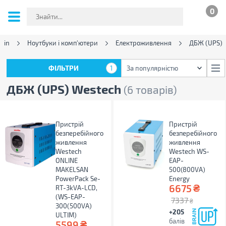
0
ain
Ноутбуки і комп'ютери
Електроживлення
ДБЖ (UPS)
ФІЛЬТРИ
1
За популярністю
ФІЛЬТРИ
1
За популярністю
ДБЖ (UPS) Westech
(6 товарів)
Пристрій
Пристрій
безперебійного
безперебійного
живлення
живлення
Westech
Westech WS-
ONLINE
EAP-
MAKELSAN
500(800VA)
PowerPack Se-
Energy
₴
6675
RT-3kVA-LCD,
(WS-EAP-
7337
₴
300(500VA)
+205
ULTIM)
балів
₴
5599