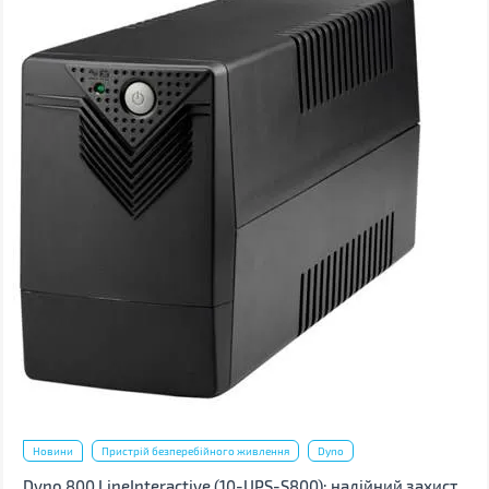
Новини
Пристрій безперебійного живлення
Dyno
Dyno 800 LineInteractive (10-UPS-S800): надійний захист