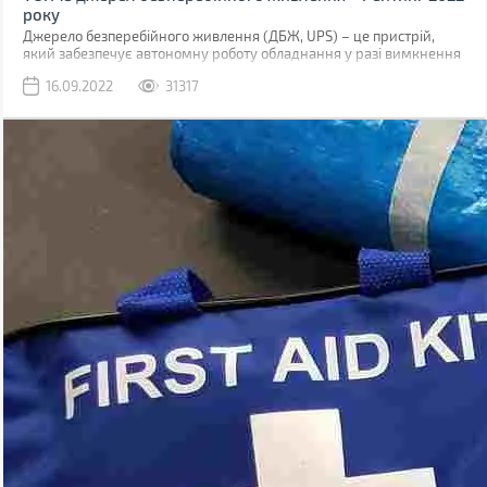
року
Джерело безперебійного живлення (ДБЖ, UPS) – це пристрій,
який забезпечує автономну роботу обладнання у разі вимкнення
електроенергії. Час роботи буде залежати від ємності вбудованого
16.09.2022
31317
акумулятора. Більшість моделей розраховані на кілька хвилин,
щоб забезпечити нормальне вимкнення, а деякі можуть
підтримувати роботу більше години.