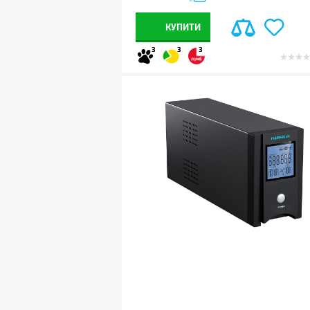
КУПИТИ
3
3
3