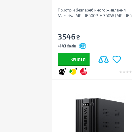
Пристрій безперебійного живлення
Marsriva MR-UF600P-H 360W (MR-UF6
H)
3546
₴
+143
балів
КУПИТИ
6
6
6