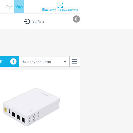
Рус
Укр
Відстежити замовлення
0
Увійти
И
1
За популярністю