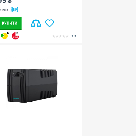
₴
алів
КУПИТИ
6
6
0.0