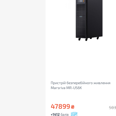
Пристрій безперебійного живлення
Marsriva MR-US6K
47899
₴
58
+1412
балів