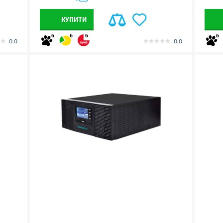
КУПИТИ
6
6
6
6
0.0
0.0