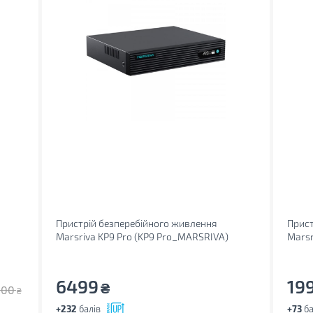
Пристрій безперебійного живлення
Прист
Marsriva KP9 Pro (KP9 Pro_MARSRIVA)
Marsr
6499
19
₴
300
₴
+232
балів
+73
ба