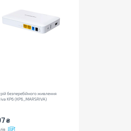
рій безперебійного живлення
iva KP6 (KP6_MARSRIVA)
97
₴
лів