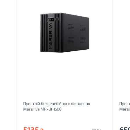
Пристрій безперебійного живлення
Прист
Marsriva MR-UF1500
Mars
5135
65