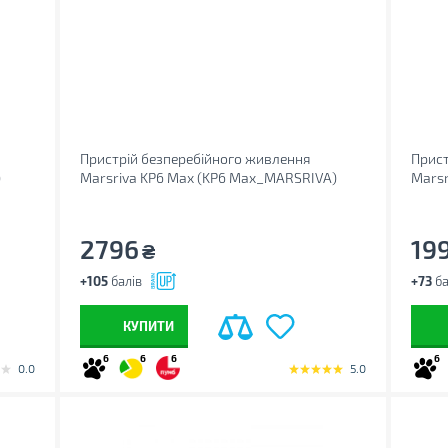
Пристрій безперебійного живлення
Прист
)
Marsriva KP6 Max (KP6 Max_MARSRIVA)
Marsr
2796
19
₴
+105
балів
+73
ба
КУПИТИ
6
6
6
6
0.0
5.0