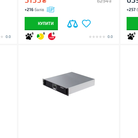
₴
6234
₴
+216
балів
+257
б
КУПИТИ
6
6
6
6
0.0
0.0