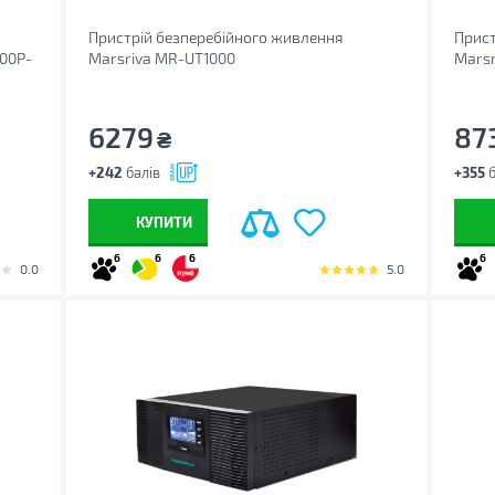
Пристрій безперебійного живлення
Прист
00P-
Marsriva MR-UT1000
Mars
6279
87
₴
+242
балів
+355
б
КУПИТИ
6
6
6
6
0.0
5.0