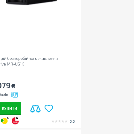
рій безперебійного живлення
iva MR-US1K
079
₴
алів
КУПИТИ
6
6
0.0