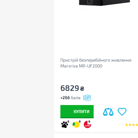
Пристрій безперебійного живлення
Marsriva MR-UF2000
6829
₴
+266
балів
КУПИТИ
6
6
6