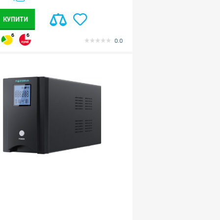
КУПИТИ
6
6
0.0