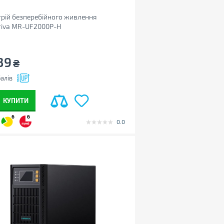
рій безперебійного живлення
riva MR-UF2000P-H
39
₴
алів
КУПИТИ
6
6
0.0