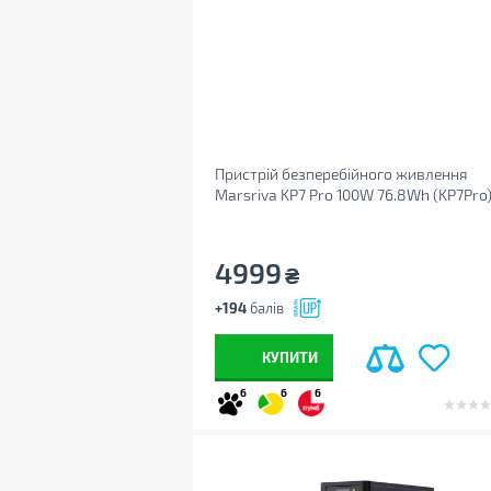
Пристрій безперебійного живлення
Marsriva KP7 Pro 100W 76.8Wh (KP7Pro
4999
₴
+194
балів
КУПИТИ
6
6
6