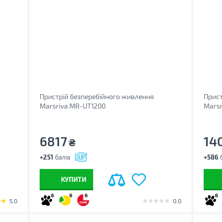
Пристрій безперебійного живлення
Прист
Marsriva MR-UT1200
Marsr
6817
14
₴
+251
балів
+586
б
КУПИТИ
6
6
6
6
5.0
0.0