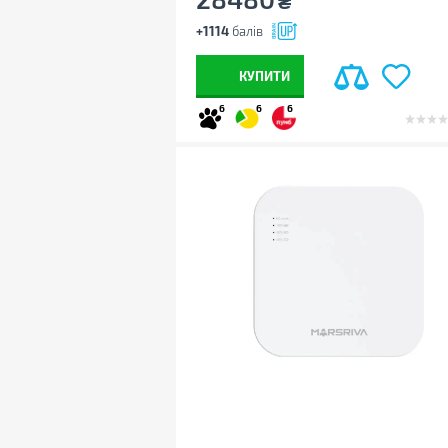
₴
+1114
балів
КУПИТИ
6
6
6