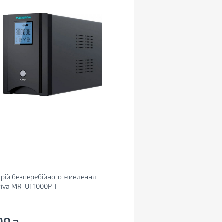
рій безперебійного живлення
riva MR-UF1000P-H
99