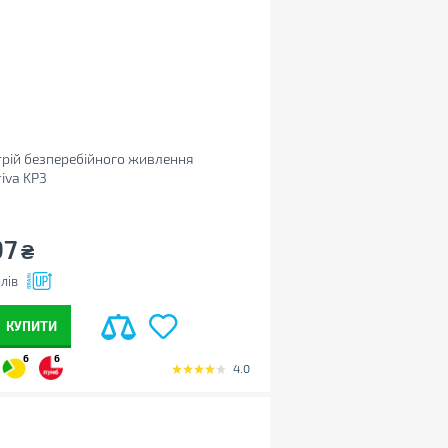
рій безперебійного живлення
iva KP3
97
₴
лів
КУПИТИ
6
6
4.0