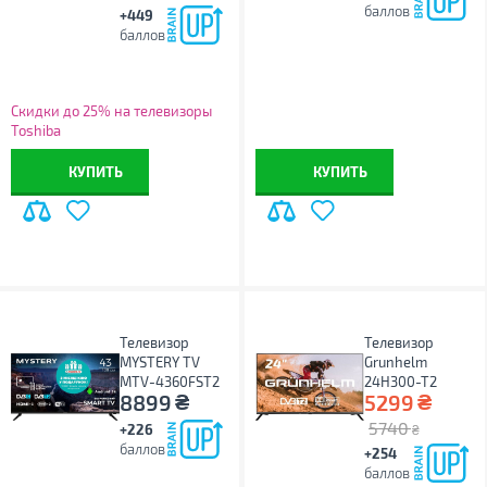
баллов
+449
баллов
Скидки до 25% на телевизоры
Toshiba
КУПИТЬ
КУПИТЬ
Телевизор
Телевизор
MYSTERY TV
Grunhelm
MTV-4360FST2
24H300-T2
₴
₴
8899
5299
5740
+226
₴
баллов
+254
баллов