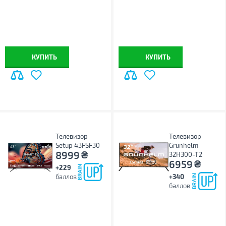
КУПИТЬ
КУПИТЬ
Телевизор
Телевизор
Setup 43FSF30
Grunhelm
₴
8999
32H300-T2
₴
6959
+229
баллов
+340
баллов