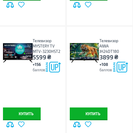
Телевизор
Телевизор
MYSTERY TV
AIWA
MTV-3230HST2
JH24DT180
₴
₴
5599
3899
+156
+108
баллов
баллов
КУПИТЬ
КУПИТЬ