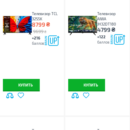
Телевизор TCL
Телевизор
32S5K
AIWA
₴
8799
JH32DT180
₴
4799
9699
₴
+122
+216
баллов
баллов
КУПИТЬ
КУПИТЬ