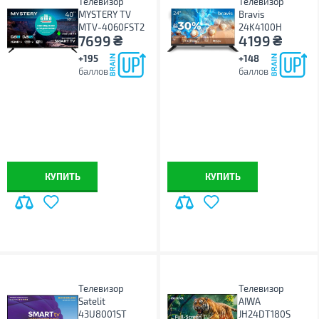
Телевизор
Телевизор
MYSTERY TV
Bravis
MTV-4060FST2
24K4100H
₴
₴
7699
4199
+195
+148
баллов
баллов
КУПИТЬ
КУПИТЬ
Телевизор
Телевизор
Satelit
AIWA
43U8001ST
JH24DT180S