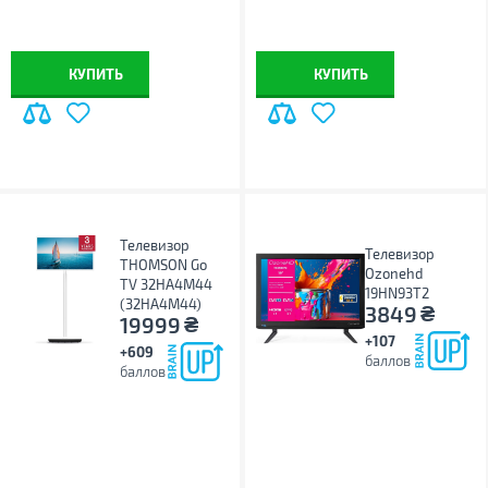
КУПИТЬ
КУПИТЬ
Телевизор
Телевизор
THOMSON Go
Ozonehd
TV 32HA4M44
19HN93T2
(32HA4M44)
₴
3849
₴
19999
+107
+609
баллов
баллов