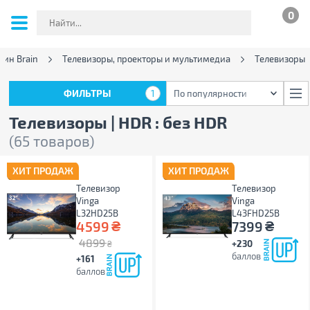
0
ин Brain
Телевизоры, проекторы и мультимедиа
Телевизоры
ФИЛЬТРЫ
1
По популярности
ФИЛЬТРЫ
1
По популярности
Телевизоры | HDR : без HDR
(65 товаров)
ХИТ ПРОДАЖ
ХИТ ПРОДАЖ
Телевизор
Телевизор
Vinga
Vinga
L32HD25B
L43FHD25B
₴
₴
4599
7399
4899
+230
₴
баллов
+161
баллов