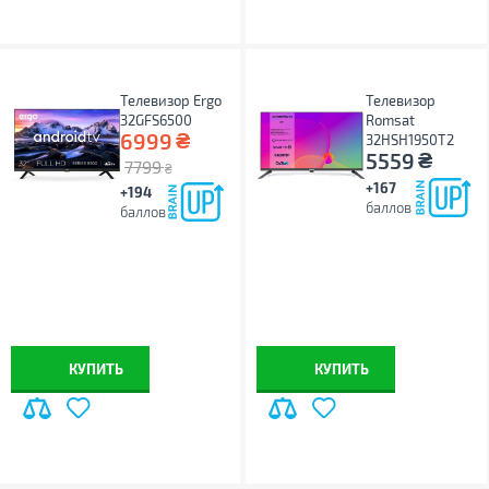
Телевизор Ergo
Телевизор
32GFS6500
Romsat
₴
6999
32HSH1950T2
₴
5559
7799
₴
+167
+194
баллов
баллов
КУПИТЬ
КУПИТЬ