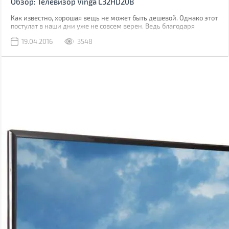
Обзор: Телевизор Vinga L32HD20B
Как известно, хорошая вещь не может быть дешевой. Однако этот
постулат в наши дни уже не совсем верен. Ведь благодаря
прогрессу самые невероятные гаджеты, которые еще вчера
19.04.2016
3548
стоили баснословных денег, сегодня стали доступны рядовому
покупателю. Новая торговая марка Vinga, которая появилась на
украинском рынке, применила в своей стратегии продвижения
именно такой подход, сделав ставку на доступные
функциональные устройства с отличным качеством. Встречайте
новинку - 32” телевизор Vinga L32HD20B с цифровым тюнером
DVB-T2.