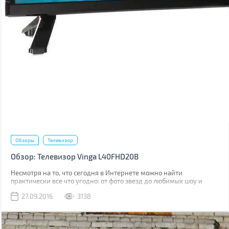
Обзоры
Телевизор
Обзор: Телевизор Vinga L40FHD20B
Несмотря на то, что сегодня в Интернете можно найти
практически все что угодно: от фото звезд до любимых шоу и
сериалов, эфирное телевидение по-прежнему востребовано. И
27.09.2016
3138
тому есть множество причин, начиная от премьерных показов
фильмов и сериалов до контента высокого качества, чем не
может похвастаться Интернет. Поэтому мы представляем вашему
вниманию отличный вариант для просмотра эфирного