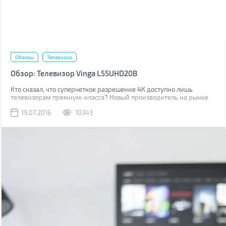
Обзоры
Телевизор
Обзор: Телевизор Vinga L55UHD20B
Кто сказал, что суперчеткое разрешение 4К доступно лишь
телевизорам премиум-класса? Новый производитель на рынке
Украины доказывает обратное и представляет новинку 2016 года
19.07.2016
10343
– 55-дюймовый телевизор Vinga L55UHD20B с великолепным
звуком, набором коммуникационных разъемов и разрешением
Ultra HD.