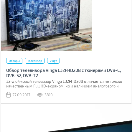
Обзоры
Телевизор
Vinga
Обзор телевизора Vinga L32FHD20B с тюнерами DVB-C,
DVB-S2, DVB-T2
32-дюймовый телевизор Vinga L32FHD20B отличается не только
качественным Full HD-экраном, но и наличием аналогового и
цифрового тюнеров, мощных 6-ваттных динамиков и
27.09.2017
3810
расширенным набор интерфейсных разъемов.