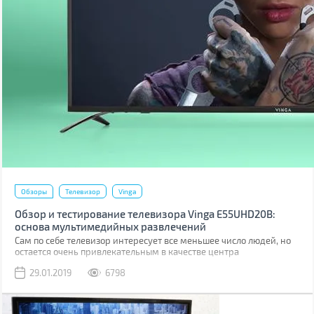
Обзоры
Телевизор
Vinga
Обзор и тестирование телевизора Vinga E55UHD20B:
основа мультимедийных развлечений
Сам по себе телевизор интересует все меньшее число людей, но
остается очень привлекательным в качестве центра
мультимедийных развлечений. Особенно если речь идет о
29.01.2019
6798
модели с большой диагональю и поддержкой Smart TV. В таком
случае он может выполнять сразу несколько функций: