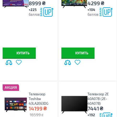
₴
₴
8999
4299
+225
+104
баллов
баллов
КУПИТЬ
КУПИТЬ
АКЦИЯ
Телевизор
Телевизор 2E
Toshiba
40A07B (2E-
43LA2E63DG
40A07B)
₴
₴
14199
7441
16599
+192
₴