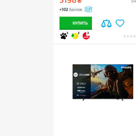
₴
5
+102
баллов
КУПИТЬ
3
3
3