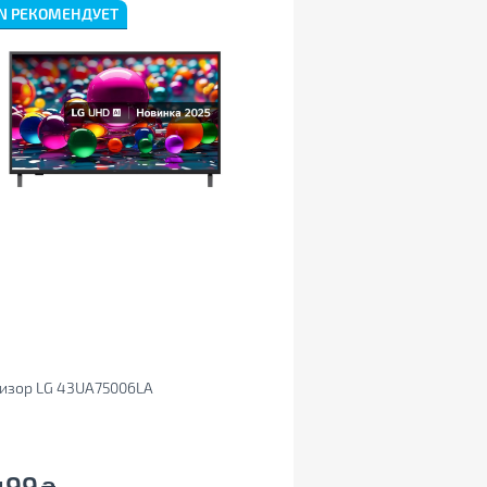
N РЕКОМЕНДУЕТ
визор LG 43UA75006LA
499