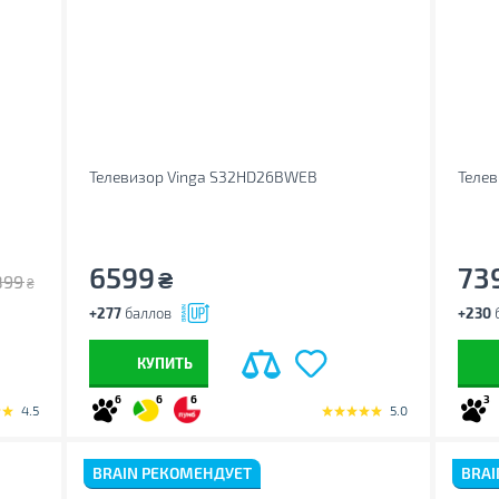
Телевизор Vinga S32HD26BWEB
Телев
6599
73
₴
899
₴
+277
баллов
+230
КУПИТЬ
6
6
6
3
4.5
5.0
BRAIN РЕКОМЕНДУЕТ
BRAI