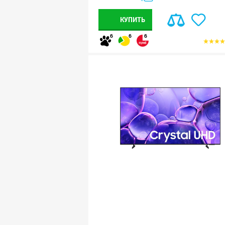
КУПИТЬ
6
6
6