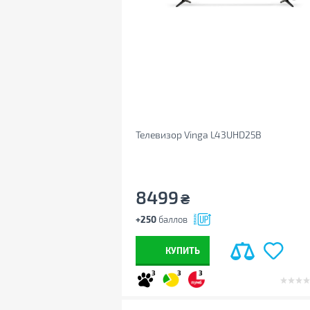
Телевизор Vinga L43UHD25B
8499
₴
+250
баллов
КУПИТЬ
3
3
3