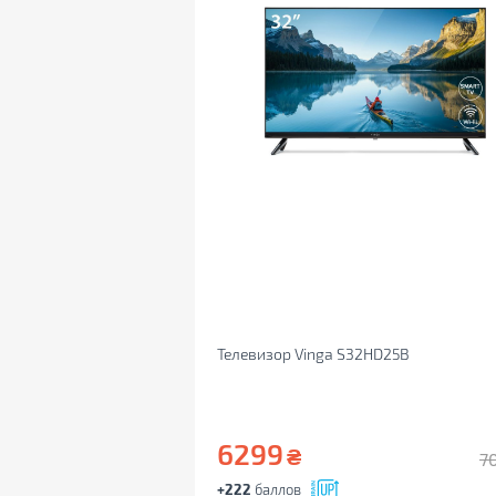
Телевизор Vinga S32HD25B
6299
₴
7
+222
баллов