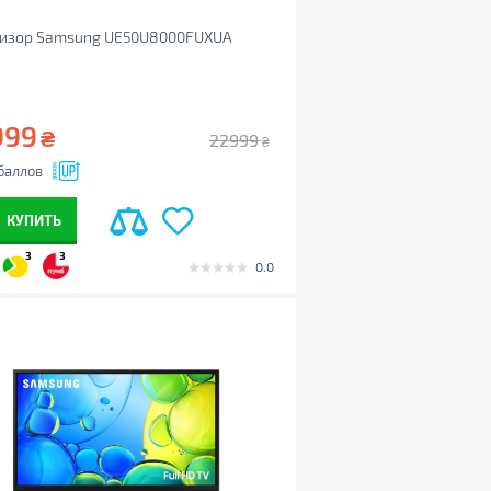
визор Samsung UE50U8000FUXUA
999
₴
22999
₴
баллов
КУПИТЬ
3
3
0.0