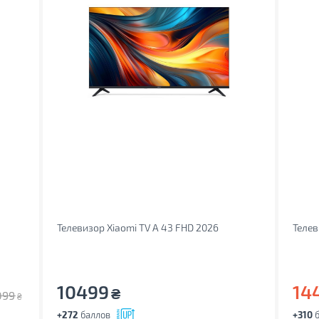
Телевизор Xiaomi TV A 43 FHD 2026
Телев
10499
14
₴
099
₴
+272
баллов
+310
б