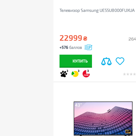
Телевизор Samsung UE55U8000FUXUA
22999
₴
26
+576
баллов
КУПИТЬ
3
3
3