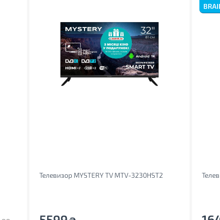
BRAI
Телевизор MYSTERY TV MTV-3230HST2
Теле
5599
16