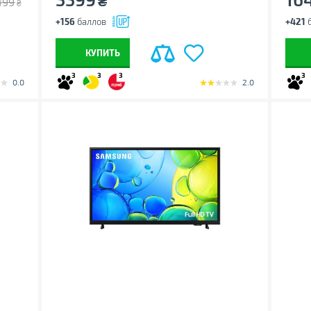
₴
499
₴
+156
баллов
+421
б
КУПИТЬ
3
3
3
3
0.0
2.0