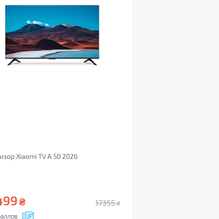
изор Xiaomi TV A 50 2026
499
₴
17355
₴
аллов