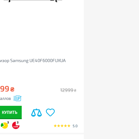
визор Samsung UE40F6000FUXUA
999
₴
12999
₴
аллов
КУПИТЬ
3
3
5.0