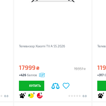
Телевизор Xiaomi TV A 55 2026
Теле
17999
11
₴
19351
₴
+426
баллов
+317
б
КУПИТЬ
3
3
3
3
0.0
0.0