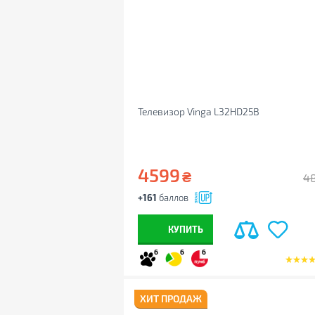
Телевизор Vinga L32HD25B
4599
₴
4
+161
баллов
КУПИТЬ
6
6
6
ХИТ ПРОДАЖ