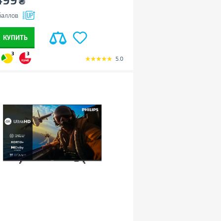
₴
аллов
КУПИТЬ
3
3
5.0