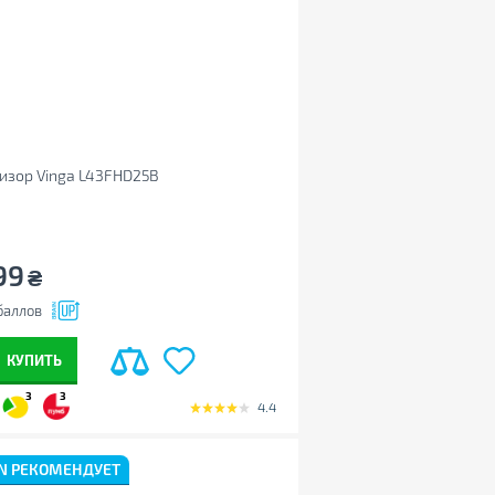
изор Vinga L43FHD25B
99
₴
баллов
КУПИТЬ
3
3
4.4
N РЕКОМЕНДУЕТ