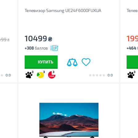
Телевизор Samsung UE24F6000FUXUA
Теле
10499
19
₴
499
₴
+308
баллов
+464
КУПИТЬ
3
3
3
3
0.0
0.0