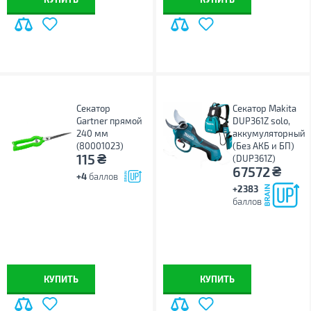
Секатор
Секатор Makita
Gartner прямой
DUP361Z solo,
240 мм
аккумуляторный
(80001023)
(Без АКБ и БП)
₴
115
(DUP361Z)
₴
67572
+4
баллов
+2383
баллов
КУПИТЬ
КУПИТЬ