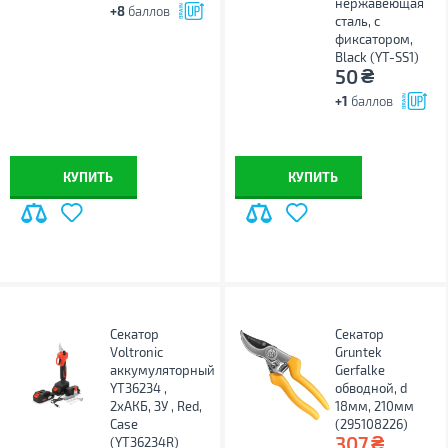
нержавеющая
+8
баллов
сталь, с
фиксатором,
Black (YT-SS1)
₴
50
+1
баллов
КУПИТЬ
КУПИТЬ
Секатор
Секатор
Voltronic
Gruntek
аккумуляторный
Gerfalke
YT36234 ,
обводной, d
2xАКБ, ЗУ , Red,
18мм, 210мм
Case
(295108226)
₴
307
(YT36234R)