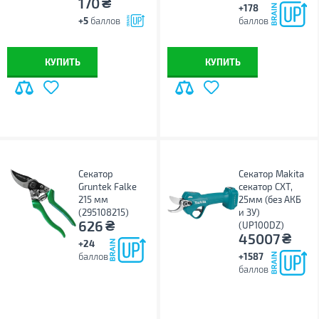
₴
170
+178
+5
баллов
баллов
КУПИТЬ
КУПИТЬ
Секатор
Секатор Makita
Gruntek Falke
секатор CXT,
215 мм
25мм (без АКБ
(295108215)
и ЗУ)
₴
626
(UP100DZ)
₴
45007
+24
баллов
+1587
баллов