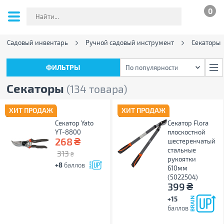
0
Садовый инвентарь
Ручной садовый инструмент
Секаторы
ФИЛЬТРЫ
По популярности
ФИЛЬТРЫ
По популярности
Секаторы
(134 товара)
ХИТ ПРОДАЖ
ХИТ ПРОДАЖ
Секатор Yato
Секатор Flora
YT-8800
плоскостной
₴
268
шестеренчатый
стальные
313
₴
рукоятки
+8
баллов
610мм
(5022504)
₴
399
+15
баллов