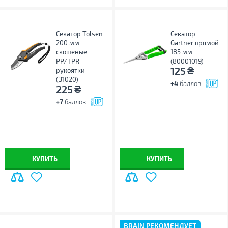
Секатор Tolsen
Секатор
200 мм
Gartner прямой
скошеные
185 мм
PP/TPR
(80001019)
₴
125
рукоятки
(31020)
+4
баллов
₴
225
+7
баллов
КУПИТЬ
КУПИТЬ
BRAIN РЕКОМЕНДУЕТ