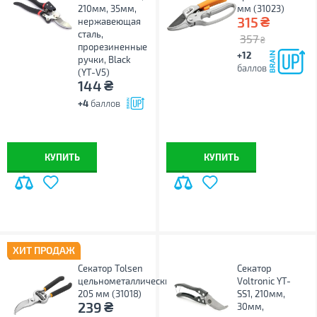
210мм, 35мм,
мм (31023)
₴
315
нержавеющая
сталь,
357
₴
прорезиненные
+12
ручки, Black
баллов
(YT-V5)
₴
144
+4
баллов
КУПИТЬ
КУПИТЬ
ХИТ ПРОДАЖ
Секатор Tolsen
Секатор
цельнометаллический
Voltronic YT-
205 мм (31018)
SS1, 210мм,
₴
239
30мм,