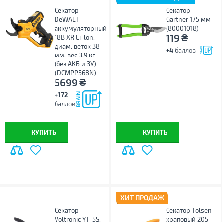
Секатор
Секатор
DeWALT
Gartner 175 мм
аккумуляторный
(80001018)
₴
119
18В XR Li-lon,
диам. веток 38
+4
баллов
мм, вес 3.9 кг
(без АКБ и ЗУ)
(DCMPP568N)
₴
5699
+172
баллов
КУПИТЬ
КУПИТЬ
ХИТ ПРОДАЖ
Секатор
Секатор Tolsen
Voltronic YT-5S,
храповый 205