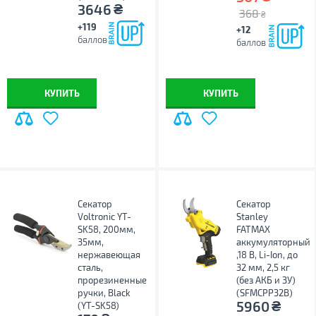
₴
3646
368
₴
+119
+12
баллов
баллов
КУПИТЬ
КУПИТЬ
Секатор
Секатор
Voltronic YT-
Stanley
SK58, 200мм,
FATMAX
35мм,
аккумуляторный
нержавеющая
,18 В, Li-Ion, до
сталь,
32 мм, 2,5 кг
прорезиненные
(без АКБ и ЗУ)
ручки, Black
(SFMCPP32B)
₴
5960
(YT-SK58)