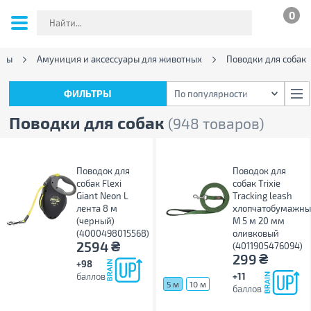
0
ары
Амуниция и аксессуары для животных
Поводки для собак
ФИЛЬТРЫ
По популярности
ФИЛЬТРЫ
По популярности
Поводки для собак
(948 товаров)
Поводок для
Поводок для
собак Flexi
собак Trixie
Giant Neon L
Tracking leash
лента 8 м
хлопчатобумажн
(черный)
M 5 м 20 мм
(4000498015568)
оливковый
₴
2594
(4011905476094)
₴
299
+98
баллов
+11
5 м
10 м
баллов