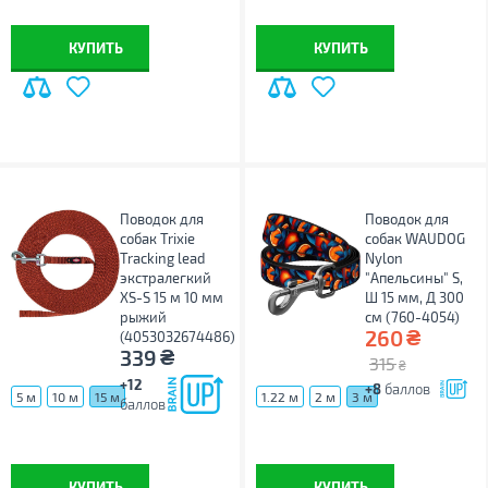
КУПИТЬ
КУПИТЬ
Поводок для
Поводок для
собак Trixie
собак WAUDOG
Tracking lead
Nylon
экстралегкий
"Апельсины" S,
XS-S 15 м 10 мм
Ш 15 мм, Д 300
рыжий
см (760-4054)
₴
260
(4053032674486)
₴
339
315
₴
+12
+8
баллов
5 м
10 м
15 м
1.22 м
2 м
3 м
баллов
КУПИТЬ
КУПИТЬ