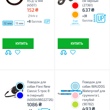
XS Д 12 мм
см черный
(4507)
(27361)
₴
₴
152
637
244
+31
₴
баллов
Еще
+8
баллов
12 мм
15 мм
цвета
КУПИТЬ
КУПИТЬ
Поводок для
Поводок для
собак Flexi New
собак WAUDOG
Classic S трос 8
Waterproof для
м (черный)
груминга L
(4000498022726)
голубой
₴
1086
(90782)
₴
493