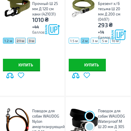
Прочный Ш 25
Брезент х/б
мм Д 120 см
тесьма Ш 20
хаки (421031)
мм Д 200 см
₴
1010
(0497)
₴
293
+44
баллов
+14
баллов
1.2 м
2.1 м
3 м
1.5 м
2 м
3 м
5 м
10 м
КУПИТЬ
КУПИТЬ
Поводок для
Поводок для
собак WAUDOG
собак WAUDOG
Nylon
Waterproof M
амортизирующий
Ш 20 мм Д 305