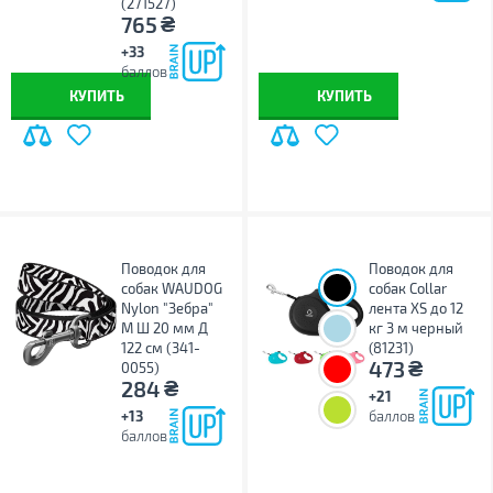
(271527)
₴
765
+33
баллов
КУПИТЬ
КУПИТЬ
Поводок для
Поводок для
собак WAUDOG
собак Collar
Nylon "Зебра"
лента XS до 12
M Ш 20 мм Д
кг 3 м черный
122 см (341-
(81231)
₴
473
0055)
₴
284
+21
+13
баллов
баллов