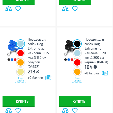
Поводок для
Поводок для
собак Dog
собак Dog
Extreme из
Extreme из
нейлона Ш 25
нейлона Ш 20
мм Д 150 см
мм Д 200 см
голубой
черный (04631)
₴
184
(04672)
₴
213
+8
баллов
+9
баллов
Еще
Еще
цвета
цвета
КУПИТЬ
КУПИТЬ