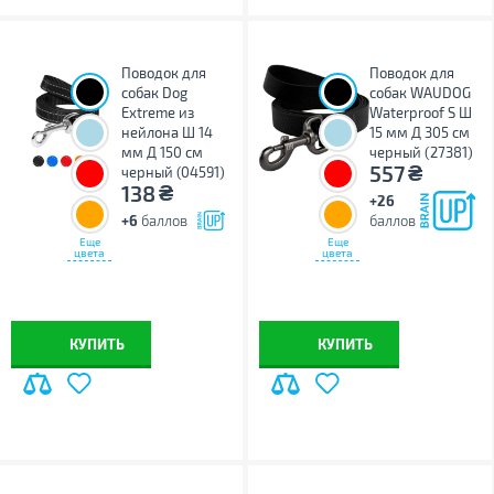
Поводок для
Поводок для
собак Dog
собак WAUDOG
Extreme из
Waterproof S Ш
нейлона Ш 14
15 мм Д 305 см
мм Д 150 см
черный (27381)
₴
557
черный (04591)
₴
138
+26
+6
баллов
баллов
Еще
Еще
цвета
цвета
КУПИТЬ
КУПИТЬ