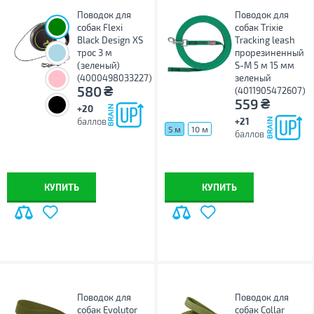
Поводок для
Поводок для
собак Flexi
собак Trixie
Black Design XS
Tracking leash
трос 3 м
прорезиненный
(зеленый)
S-M 5 м 15 мм
(4000498033227)
зеленый
₴
580
(4011905472607)
₴
559
+20
баллов
+21
5 м
10 м
баллов
КУПИТЬ
КУПИТЬ
Поводок для
Поводок для
собак Evolutor
собак Collar