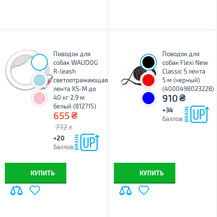
Поводок для
Поводок для
собак WAUDOG
собак Flexi New
R-leash
Classic S лента
светоотражающая
5 м (черный)
лента XS-M до
(4000498023228)
₴
910
40 кг 2.9 м
белый (812715)
+34
₴
655
баллов
772
₴
+20
баллов
КУПИТЬ
КУПИТЬ