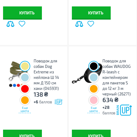
КУПИТЬ
КУПИТЬ
Поводок для
Поводок для
собак Dog
собак WAUDOG
Extreme из
R-leash с
нейлона Ш 14
контейнером
мм Д 150 см
для пакетов S
хаки (045931)
до 12 кг 3 м
₴
138
черный (26271)
₴
634
+6
баллов
+28
Еще
Еще
цвета
цвета
баллов
КУПИТЬ
КУПИТЬ