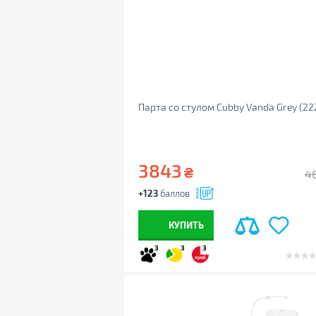
Парта со стулом Cubby Vanda Grey (22
3843
₴
4
+123
баллов
КУПИТЬ
3
3
3