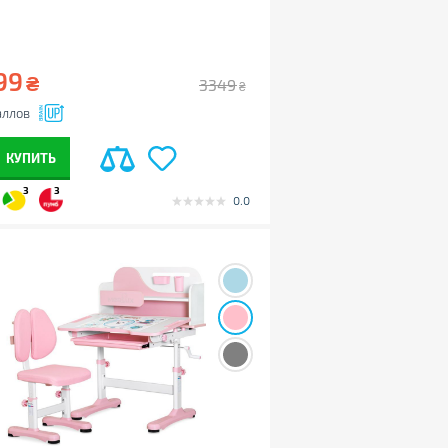
99
₴
3349
₴
ллов
КУПИТЬ
3
3
0.0