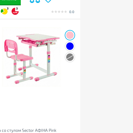
3
3
0.0
 со стулом Sector АФІНА Pink