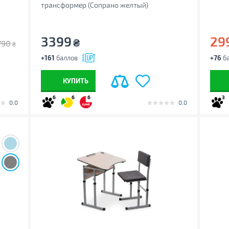
трансформер (Сопрано желтый)
3399
29
₴
790
₴
+161
баллов
+76
ба
КУПИТЬ
6
6
6
3
0.0
0.0