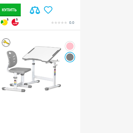
КУПИТЬ
5
5
0.0