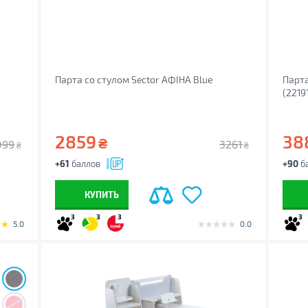
Парта со стулом Sector АФІНА Blue
Парта
(2219
2859
38
₴
099
3261
₴
₴
+61
баллов
+90
б
КУПИТЬ
3
3
3
3
5.0
0.0