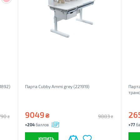
1892)
Парта Cubby Ammi grey (221919)
Парта
транс
9049
26
₴
790
9883
₴
₴
+204
баллов
+77
ба
КУПИТЬ