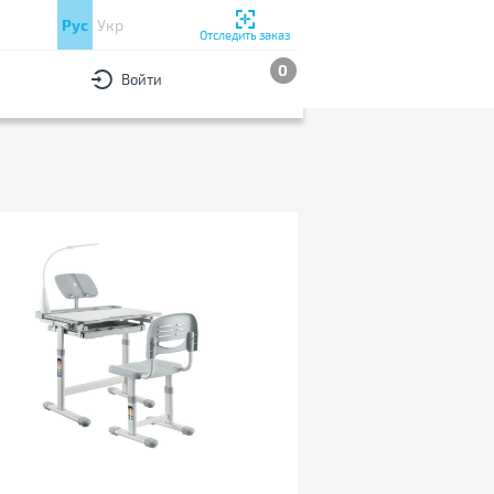
Рус
Укр
Отследить заказ
0
Войти
РЫ
По популярности