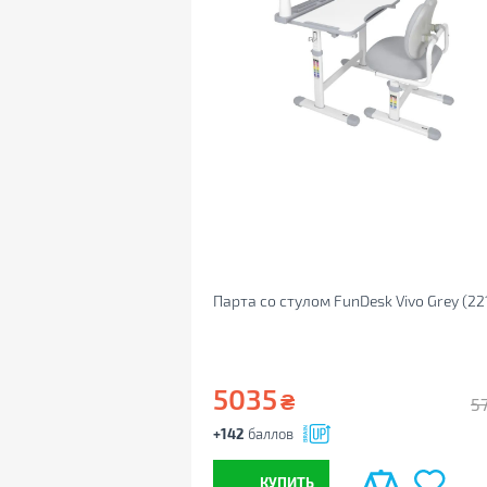
Парта со стулом FunDesk Vivo Grey (22
5035
₴
5
+142
баллов
КУПИТЬ