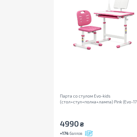
Парта со стулом Evo-kids
(стол+стул+полка+лампа) Pink (Evo-17
Ergo)
4990
₴
+174
баллов