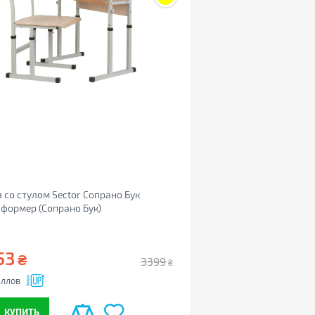
 со стулом Sector Сопрано Бук
формер (Сопрано Бук)
53
₴
3399
₴
ллов
КУПИТЬ