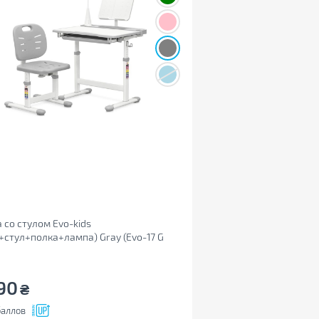
 со стулом Evo-kids
+стул+полка+лампа) Gray (Evo-17 G
90
₴
аллов