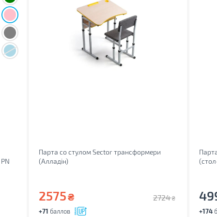
Парта со стулом Sector трансформери
Парта
 PN
(Алладін)
(стол
Ergo)
2575
49
₴
2724
₴
+71
баллов
+174
б