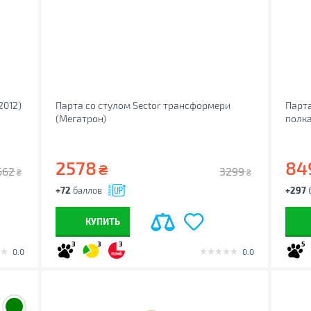
2012)
Парта со стулом Sector трансформери
Парта
(Мегатрон)
полка
2578
84
₴
662
3299
₴
₴
+72
баллов
+297
КУПИТЬ
3
3
3
5
0.0
0.0