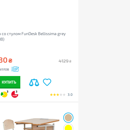
 со стулом FunDesk Bellissima grey
18)
80
₴
4129
₴
аллов
КУПИТЬ
3
3
3.0