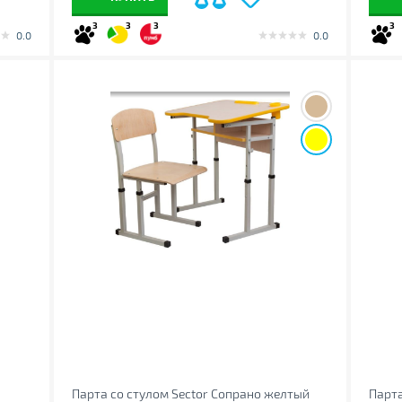
3
3
3
3
0.0
0.0
Парта со стулом Sector Сопрано желтый
Парта