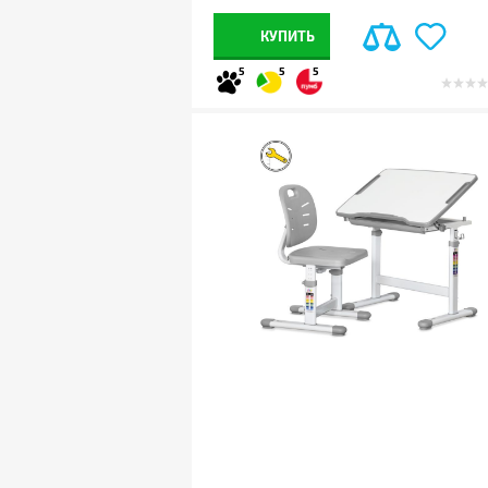
КУПИТЬ
5
5
5