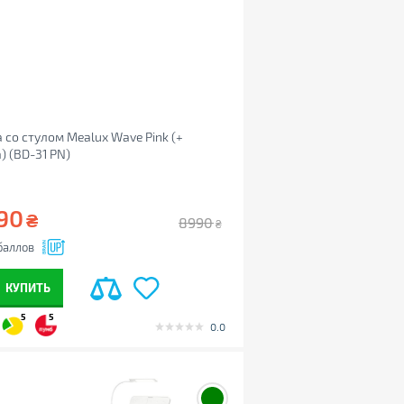
 со стулом Mealux Wave Pink (+
) (BD-31 PN)
90
₴
8990
₴
баллов
КУПИТЬ
5
5
0.0