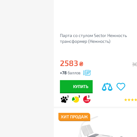
Парта со стулом Sector Нежность
трансформер (Нежность)
2583
₴
3
+78
баллов
КУПИТЬ
3
3
3
ХИТ ПРОДАЖ