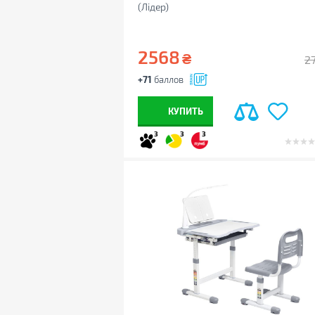
(Лідер)
2568
₴
2
+71
баллов
КУПИТЬ
3
3
3