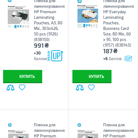
Пленка для
Пленка для
ламинирования
ламинирования
HP Premium
HP Everyday
Laminating
Laminating
Pouches, A3, 80
Pouches,
Mic, 303x426,
Business Card
50 pcs (9126)
Size, 80 Mic, 60
(838150)
x 95, 100 pcs
₴
991
(9157) (838143)
₴
187
+30
баллов
+6
баллов
КУПИТЬ
КУПИТЬ
Пленка для
Пленка для
ламинирования
ламинирования
HP Premium
HP Premium