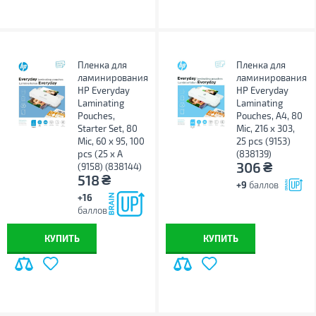
Пленка для
Пленка для
ламинирования
ламинирования
HP Everyday
HP Everyday
Laminating
Laminating
Pouches,
Pouches, A4, 80
Starter Set, 80
Mic, 216 x 303,
Mic, 60 x 95, 100
25 pcs (9153)
pcs (25 x A
(838139)
₴
306
(9158) (838144)
₴
518
+9
баллов
+16
баллов
КУПИТЬ
КУПИТЬ