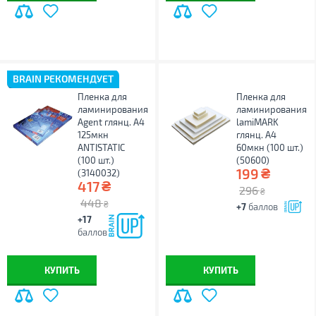
BRAIN РЕКОМЕНДУЕТ
Пленка для
Пленка для
ламинирования
ламинирования
Agent глянц. А4
lamiMARK
125мкн
глянц. А4
ANTISTATIC
60мкн (100 шт.)
(100 шт.)
(50600)
₴
199
(3140032)
₴
417
296
₴
448
₴
+7
баллов
+17
баллов
КУПИТЬ
КУПИТЬ