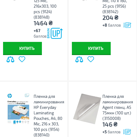
125 Mic,
Mic, 110 x 160,
216x303, 100
25 pcs (9156)
pcs (9124)
(838142)
₴
204
(838148)
₴
1464
+8
баллов
+67
баллов
КУПИТЬ
КУПИТЬ
Пленка для
Пленка для
ламинирования
ламинирования
HP Everyday
Agent глянц. А5
Laminating
75мкн (100 шт.)
Pouches, A4, 80
(3150008)
₴
146
Mic, 216 x 303,
100 pcs (9154)
+5
баллов
(838140)