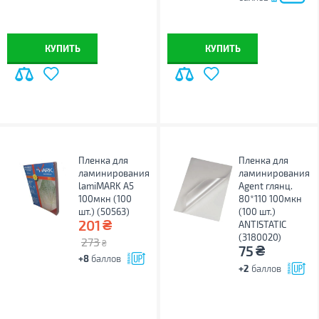
КУПИТЬ
КУПИТЬ
Пленка для
Пленка для
ламинирования
ламинирования
lamiMARK А5
Agent глянц.
100мкн (100
80*110 100мкн
шт.) (50563)
(100 шт.)
₴
201
ANTISTATIC
(3180020)
273
₴
₴
75
+8
баллов
+2
баллов