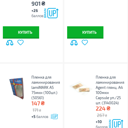
₴
901
+26
баллов
КУПИТЬ
КУПИТЬ
Пленка для
Пленка для
ламинирования
ламинирования
lamiMARK А5
Agent глянц. А4
75мкн (100шт.)
100мкн
(50561)
Capsule уп./25
₴
147
шт. (3140024)
₴
224
171
₴
267
₴
+5
баллов
+10
баллов