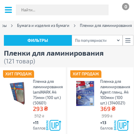
0
ары
Бумага и изделия из бумаги
Пленки для ламинирования
ФИЛЬТРЫ
По популярности
ФИЛЬТРЫ
По популярности
Пленки для ламинирования
(121 товар)
ХИТ ПРОДАЖ
ХИТ ПРОДАЖ
Пленка для
Пленка для
ламинирования
ламинирования
lamiMARK А4
Agent глянц. А4
75мкн (100 шт.)
100мкн (100
(50601)
шт.) (3140021)
₴
₴
293
369
312
399
₴
₴
+11
+13
баллов
баллов