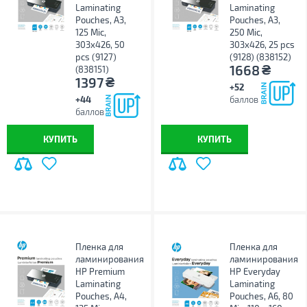
Laminating
Laminating
Pouches, A3,
Pouches, A3,
125 Mic,
250 Mic,
303x426, 50
303x426, 25 pcs
pcs (9127)
(9128) (838152)
₴
1668
(838151)
₴
1397
+52
+44
баллов
баллов
КУПИТЬ
КУПИТЬ
Пленка для
Пленка для
ламинирования
ламинирования
HP Premium
HP Everyday
Laminating
Laminating
Pouches, A4,
Pouches, A6, 80