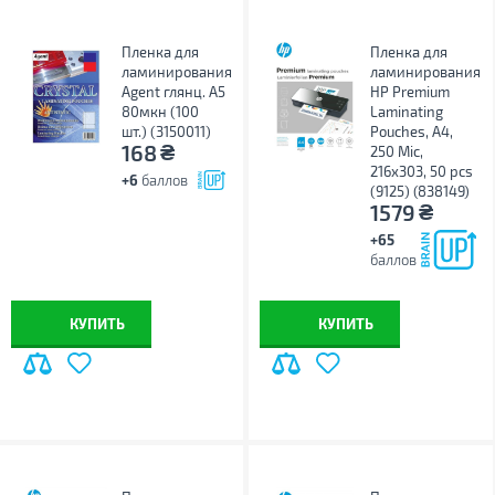
Пленка для
Пленка для
ламинирования
ламинирования
Agent глянц. А5
HP Premium
80мкн (100
Laminating
шт.) (3150011)
Pouches, A4,
₴
168
250 Mic,
216x303, 50 pcs
+6
баллов
(9125) (838149)
₴
1579
+65
баллов
КУПИТЬ
КУПИТЬ