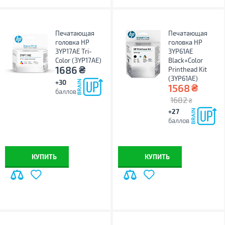
Печатающая
Печатающая
головка HP
головка HP
3YP17AE Tri-
3YP61AE
Color (3YP17AE)
Black+Color
₴
1686
Printhead Kit
(3YP61AE)
+30
₴
1568
баллов
1682
₴
+27
баллов
КУПИТЬ
КУПИТЬ