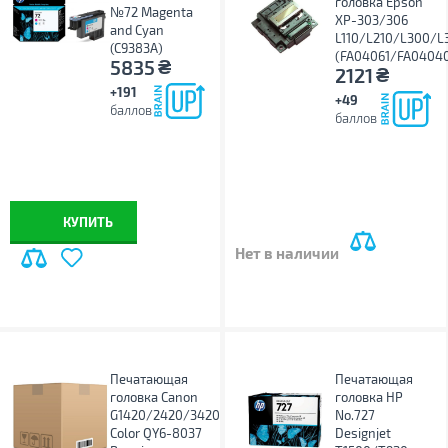
головка Epson
№72 Magenta
XP-303/306
and Cyan
L110/L210/L300/L
(C9383A)
(FA04061/FA0404
₴
5835
₴
2121
+191
+49
баллов
баллов
КУПИТЬ
Нет в наличии
Печатающая
Печатающая
головка Canon
головка HP
G1420/2420/3420
No.727
Color QY6-8037
Designjet