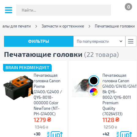
0
иалы для печати
Запчасти к оргтехнике
Печатающие головки
ФИЛЬТРЫ
По популярности
ФИЛЬТРЫ
По популярности
Печатающие головки
(22 товара)
BRAIN РЕКОМЕНДУЕТ
Печатающая
Печатающая
головка Canon
головка Canon
Pixma
G1400/G1410/G14
G1400/G2400 /
Bk QY6-
QY6-8018-
8002/QY6-8011
000000 Color
Premium
NewTone (NT-
Quality
PH-G1400C)
(70264513)
₴
₴
1279
1128
1346
1250
₴
₴
+30
+42