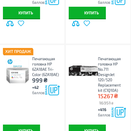
баллов
баллов
КУПИТЬ
КУПИТЬ
ХИТ ПРОДАЖ
Печатающая
Печатающая
головка HP
головка HP
6ZA18AE Tri-
No.711
Color (6ZA18AE)
DesignJet
₴
999
120/520
Replacement
+42
kit (C1Q10A)
баллов
₴
15267
16351
₴
+416
баллов
КУПИТЬ
КУПИТЬ