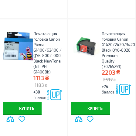
Печатающая
Печатающая
головка Canon
головка Canon
Pixma
G1420/2420/3420
G1400/G2400 /
Black QY6-8028
QY6-8002-000
Premium
Black NewTone
Quality
(NT-PH-
(70265291)
₴
2203
G1400Bk)
₴
1113
2517
₴
1183
₴
+74
+30
баллов
баллов
КУПИТЬ
КУПИТЬ