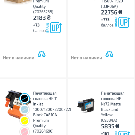
Premium
T1500/T920
Quality
(B3P06A)
₴
22756
(70265238)
₴
2183
+773
+73
баллов
баллов
Нет в наличии
Нет в наличии
Печатающая
Печатающая
головка HP 11
головка HP
Inkjet
№72 Matte
1000/1200/2200/2280
Black and
Black C4810A
Yellow
Premium
(C9384A)
₴
5835
Quality
(70264690)
+161