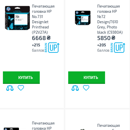
Печатающая
Печатающая
головка HP
головка HP
No.731
№72
DesignJet
DesignjT610
Printhead
Grey, Photo
(P2V27A)
black (C9380A)
₴
₴
6668
5850
+215
+205
баллов
баллов
КУПИТЬ
КУПИТЬ
Печатающая
Печатающая
головка HP