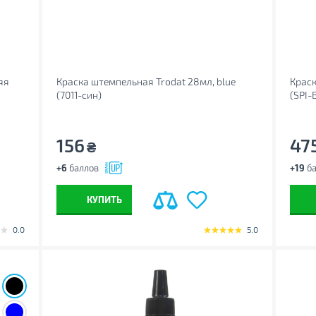
яя
Краска штемпельная Trodat 28мл, blue
Краск
(7011-син)
(SPI-
156
47
₴
+6
баллов
+19
ба
КУПИТЬ
0.0
5.0