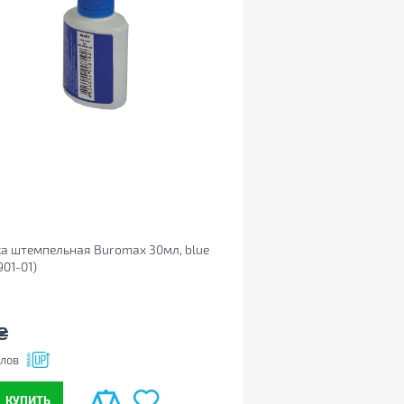
а штемпельная Buromax 30мл, blue
901-01)
₴
лов
КУПИТЬ