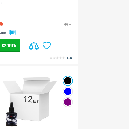
)
₴
31
₴
лов
КУПИТЬ
0.0