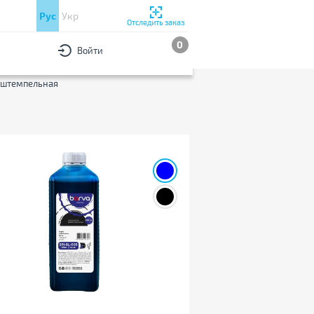
Рус
Укр
Отследить заказ
0
Войти
РЫ
По популярности
 штемпельная