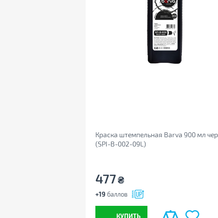
Краска штемпельная Barva 900 мл че
(SPI-B-002-09L)
477
₴
+19
баллов
КУПИТЬ