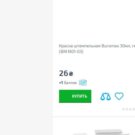
Краска штемпельная Buromax 30мл, r
(BM.1901-03)
26
₴
+1
баллов
КУПИТЬ