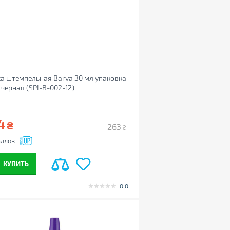
а штемпельная Barva 30 мл упаковка
, черная (SPI-B-002-12)
4
₴
263
₴
ллов
КУПИТЬ
0.0