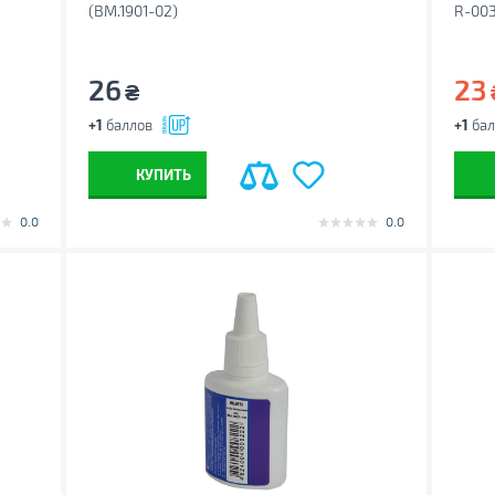
(BM.1901-02)
R-003
26
23
₴
+1
баллов
+1
бал
КУПИТЬ
0.0
0.0