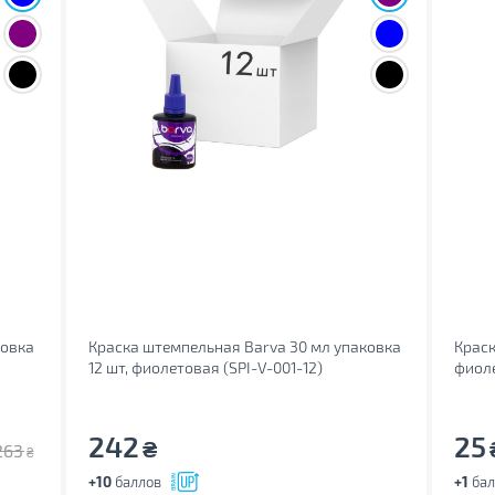
ковка
Краска штемпельная Barva 30 мл упаковка
Краск
12 шт, фиолетовая (SPI-V-001-12)
фиоле
242
25
₴
263
₴
+10
баллов
+1
бал