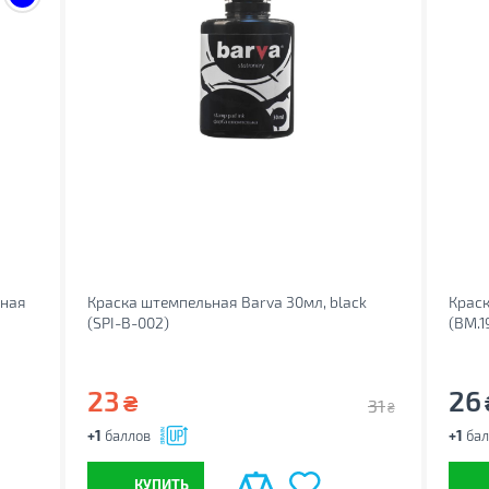
рная
Краска штемпельная Barva 30мл, black
Краск
(SPI-B-002)
(BM.1
23
26
₴
31
₴
+1
баллов
+1
бал
КУПИТЬ