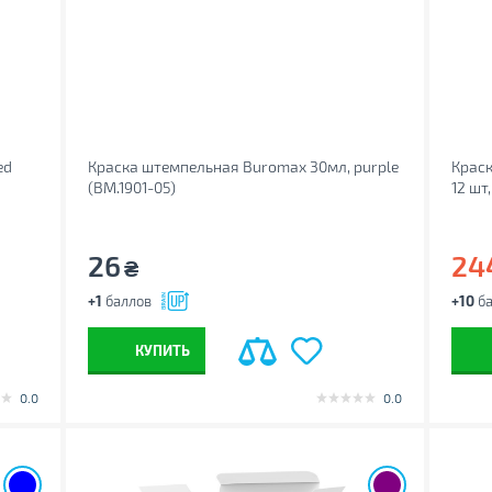
ed
Краска штемпельная Buromax 30мл, purple
Краск
(BM.1901-05)
12 шт
26
24
₴
+1
баллов
+10
ба
КУПИТЬ
0.0
0.0