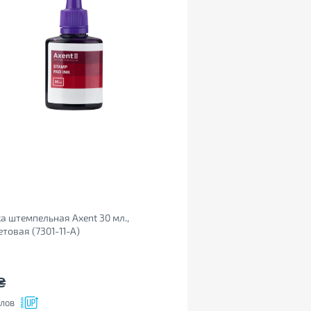
а штемпельная Axent 30 мл.,
товая (7301-11-A)
₴
лов