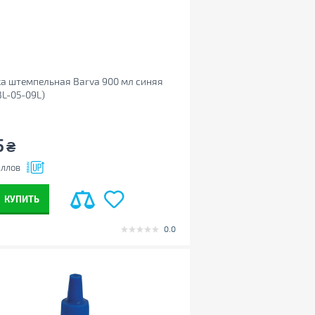
а штемпельная Barva 900 мл синяя
BL-05-09L)
5
₴
ллов
КУПИТЬ
0.0