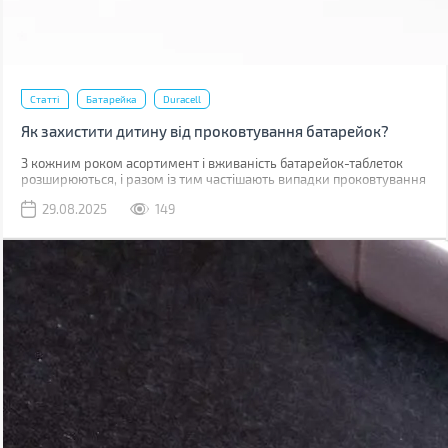
Статті
Батарейка
Duracell
Як захистити дитину від проковтування батарейок?
З кожним роком асортимент і вживаність батарейок-таблеток
розширюються, і разом із тим частішають випадки проковтування
подібних елементів живлення дітьми. Про те, як вберегти малечу
29.08.2025
149
від такої потенційно небезпечної ситуації та що для цього робить
компанія Duracell, пропонуємо поговорити далі.