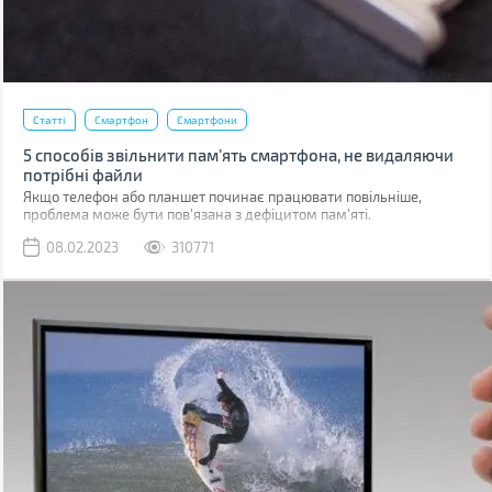
Статті
Смартфон
Смартфони
5 способів звільнити пам’ять смартфона, не видаляючи
потрібні файли
Якщо телефон або планшет починає працювати повільніше,
проблема може бути пов'язана з дефіцитом пам'яті.
08.02.2023
310771