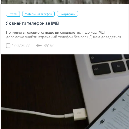
Статті
Мобільний телефон
Смартфони
Як знайти телефон за IMEI
Почнемо з головного: якщо ви сподіваєтеся, що код IMEI
допоможе знайти втрачений телефон без поліції, нам доведеться
вас розчарувати. Якщо ви загубили телефон, наявність коду не
12.07.2022
84162
допоможе абсолютно. Якщо його вкрали, IMEI слід повідомити
поліції, що дозволить відшукати смартфон у майбутньому.