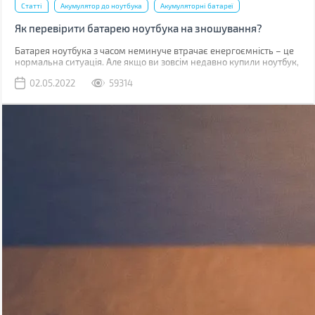
Статті
Акумулятор до ноутбука
Акумуляторні батареї
Як перевірити батарею ноутбука на зношування?
​​​​​Батарея ноутбука з часом неминуче втрачає енергоємність – це
нормальна ситуація. Але якщо ви зовсім недавно купили ноутбук,
такий стан справ вимагає вашої уваги. У випадку, коли
02.05.2022
59314
гарантійний термін батареї (зазвичай від 1 до 3 років залежно від
типу акумулятора та виробника) не вийшов, а вона сильно
зносилася (більше 20%), то виробник здійснює безкоштовну
заміну.