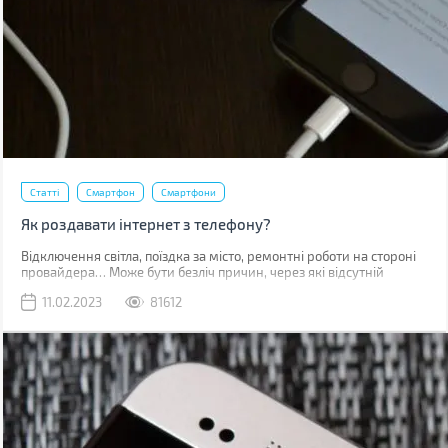
Статті
Смартфон
Смартфони
Як роздавати інтернет з телефону?
Відключення світла, поїздка за місто, ремонтні роботи на стороні
провайдера… Може бути безліч причин, через які відсутній
звичний дротовий інтернет. У такий момент може виручити
11.02.2023
81612
мобільна мережа, звичайно, якщо ви знаходитесь у зоні її
покриття.