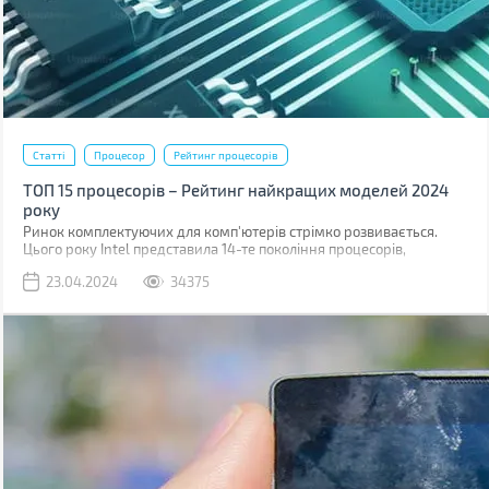
Статті
Процесор
Рейтинг процесорів
ТОП 15 процесорів – Рейтинг найкращих моделей 2024
року
Ринок комплектуючих для комп'ютерів стрімко розвивається.
Цього року Intel представила 14-те покоління процесорів,
побудованих на техпроцесі 6 нм, також, поступово, дешевшають
23.04.2024
34375
рішення для платформ з підтримкою шини обміну даними PCI 5.0
і оперативної пам'яті DDR5.