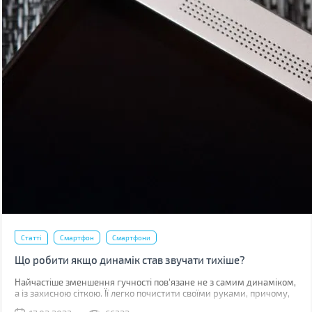
Статті
Смартфон
Смартфони
Що робити якщо динамік став звучати тихіше?
Найчастіше зменшення гучності пов'язане не з самим динаміком,
а із захисною сіткою. Її легко почистити своїми руками, причому,
швидше за все, у вас вдома вже є все необхідне для цього.