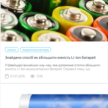
Новини
Акумуляторна батарея
Знайдено спосіб як збільшити ємність Li-Ion батарей
У Швейцарії винайшли ноу-хау, яке допоможе істотно збільшити
ємність Li-Ion акумуляторних батарей. Справа в тому, що
дослідники пропонують спосіб підвищення ємності літій-іонних
07.07.2016
1336
акумуляторів при одночасному скороченні часу зарядки. Таке
нововведення переверне ІТ-ринок, починаючи від батарей для
смарт-годинників і фітнес-трекерів, і закінчуючи батарейними
блоками для живлення електромобілів.