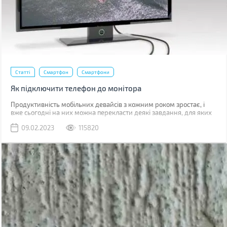
Статті
Смартфон
Смартфони
Як підключити телефон до монітора
Продуктивність мобільних девайсів з кожним роком зростає, і
вже сьогодні на них можна перекласти деякі завдання, для яких
раніше використовувався комп'ютер.
09.02.2023
115820