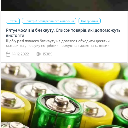
Статті
Пристрій безперебійного живлення
Повербанки
Рятуємося від блекауту. Список товарів, які допоможуть
вистояти
Щоб у разі повного блекауту не довелося обходити десятки
магазинів у пошуку потрібних продуктів, гаджетів та інших
товарів, варто підготуватися заздалегідь. Ми склали великий
14.12.2022
15389
список, куди увійшли як товари першої необхідності, так і корисні
речі, здатні створити додатковий комфорт, але без яких можна
протягнути.