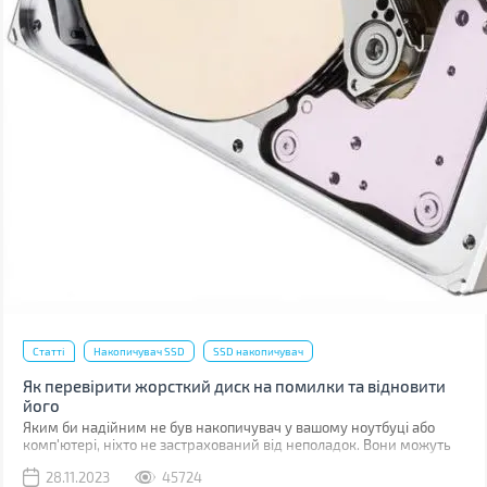
Статті
Накопичувач SSD
SSD накопичувач
Як перевірити жорсткий диск на помилки та відновити
його
Яким би надійним не був накопичувач у вашому ноутбуці або
комп'ютері, ніхто не застрахований від неполадок. Вони можуть
бути пов'язані з програмними помилками або фізичними
28.11.2023
45724
ушкодженнями комірок пам'яті.