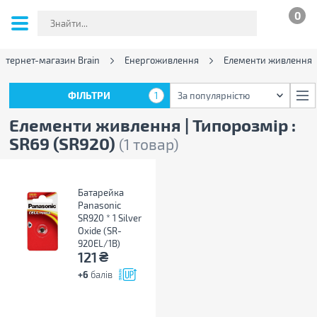
0
Інтернет-магазин Brain
Енергоживлення
Елементи живлення
ФІЛЬТРИ
1
За популярністю
ФІЛЬТРИ
1
За популярністю
Елементи живлення | Типорозмір :
SR69 (SR920)
(1 товар)
Батарейка
Panasonic
SR920 * 1 Silver
Oxide (SR-
920EL/1B)
₴
121
+6
балів