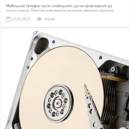
Мобільний телефон на те і мобільний, що не прив'язаний до
одного місця. Помітно нівелювати це може повільна зарядка,
через яку доводиться годинником бути прив'язаним до розетки.
01.03.2023
46406