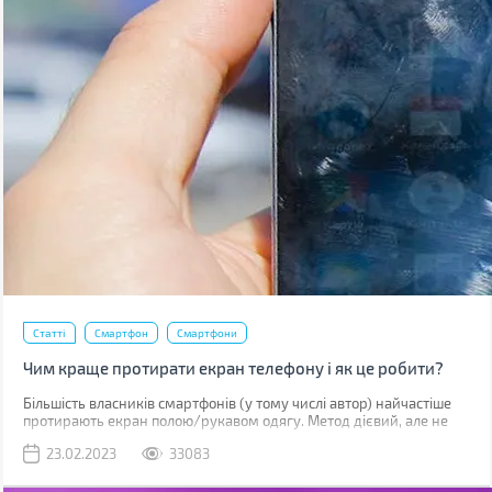
Статті
Смартфон
Смартфони
Чим краще протирати екран телефону і як це робити?
Більшість власників смартфонів (у тому числі автор) найчастіше
протирають екран полою/рукавом одягу. Метод дієвий, але не
найкращий. До серйозних поломок він не призведе, але якщо ви
23.02.2023
33083
уважно придивитесь до дисплея, скоріше за все побачите
маленькі подряпини. Одна з причин їх появи – неправильне
очищення.