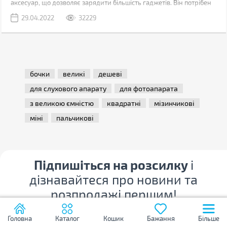
аксесуар, що дозволяє зарядити більшість гаджетів. Він потрібен
скрізь і в цивільному житті (подорожі, походи, поїздки), і під час
29.04.2022
32229
бойових дій. Недаремно волонтери постійно просять
закуповувати повербанки на фронт для військовослужбовців ЗСУ.
Ми склали рейтинг з 10-ти цікавих моделей, кожну з яких можна
використовувати в різних ситуаціях.
бочки
великі
дешеві
для слухового апарату
для фотоапарата
з великою ємністю
квадратні
мізинчикові
міні
пальчикові
Підпишіться на розсилку
і
дізнавайтеся про новини та
розпродажі першим!
Головна
Каталог
Кошик
Бажання
Більше