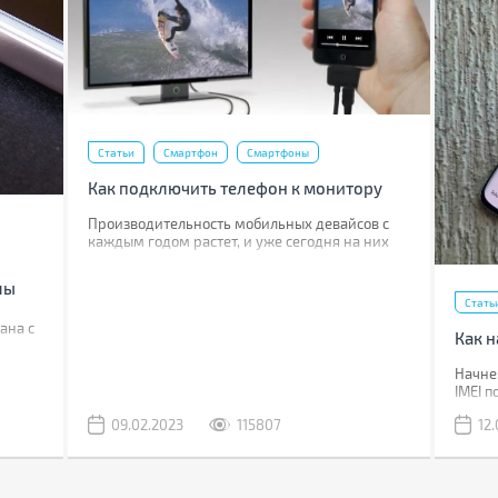
Статьи
Смартфон
Смартфоны
Как подключить телефон к монитору
Производительность мобильных девайсов с
каждым годом растет, и уже сегодня на них
можно переложить некоторые задачи, для
которых раньше использовался компьютер.
лы
Стать
ана с
Как н
Начнем
IMEI 
полици
09.02.2023
115807
12
Если в
поможе
стоит
отыск