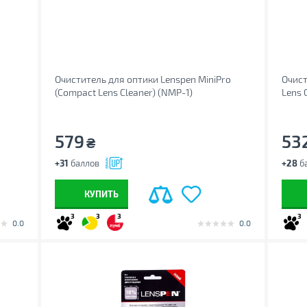
Очиститель для оптики Lenspen MiniPro
Очист
(Compact Lens Cleaner) (NMP-1)
Lens 
579
53
₴
+31
баллов
+28
б
КУПИТЬ
3
3
3
3
0.0
0.0