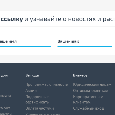
ассылку
и узнавайте о новостях и ра
 для
Выгода
Бизнесу
Программа лояльности
Юридическим лицам
Акции
Оптовым клиентам
оплата
Подарочные
Корпоративным
сертификаты
клиентам
емонт
Оплата частями
Служебный вход
центры
Уцененные товары