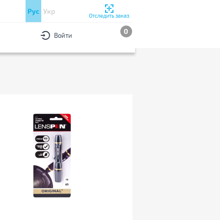
Рус
Укр
Отследить заказ
0
Войти
РЫ
По популярности