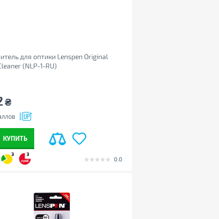
итель для оптики Lenspen Original
Cleaner (NLP-1-RU)
2
₴
аллов
КУПИТЬ
3
3
0.0