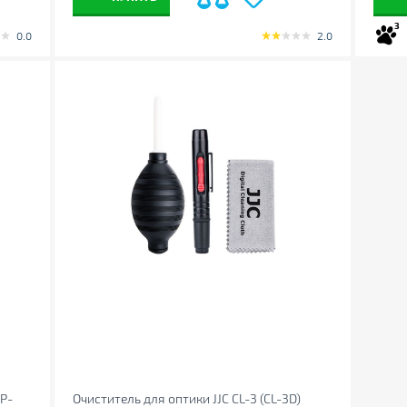
3
0.0
2.0
LP-
Очиститель для оптики JJC CL-3 (CL-3D)