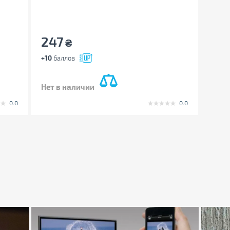
247
₴
+10
баллов
Нет в наличии
0.0
0.0