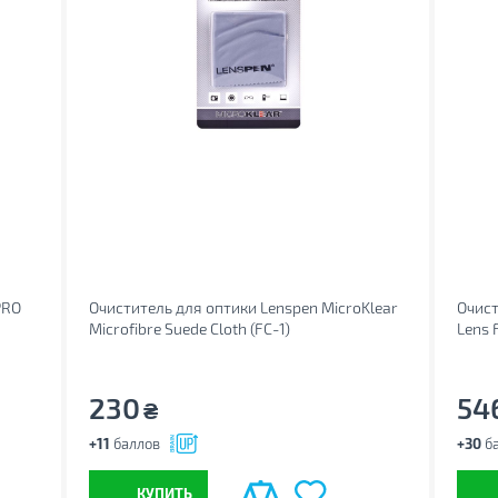
PRO
Очиститель для оптики Lenspen MicroKlear
Очист
Microfibre Suede Cloth (FC-1)
Lens 
230
54
₴
+11
баллов
+30
ба
КУПИТЬ