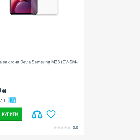
а захисна Devia Samsung M23 (DV-SM-
9
₴
лів
КУПИТИ
0.0