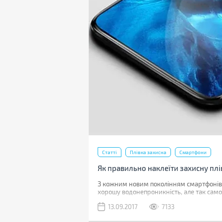
Статті
Плівка захисна
Смартфони
Як правильно наклеїти захисну плі
З кожним новим поколінням смартфонів їх
хорошу водонепроникність, але так сам
13.09.2017
7133