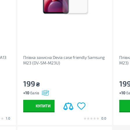
 A13
Плівка захисна Devia case friendly Samsung
Плівк
M23 (DV-SM-M23U)
M23)
199
19
₴
+10
балів
+10
ба
КУПИТИ
1.0
0.0