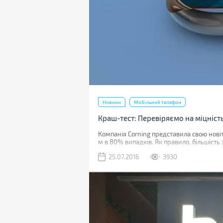
Новини
Мобільний телефон
Краш-тест: Перевіряємо на міцність 
Компанія Corning представила свою новіт
м в 80% випадків. Як правило, більшість 
25.07.2016
3930