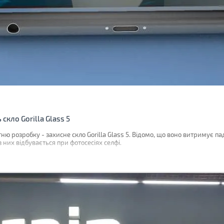
скло Gorilla Glass 5
ню розробку - захисне скло Gorilla Glass 5. Відомо, що воно витримує па
з них відбувається при фотосесіях селфі.