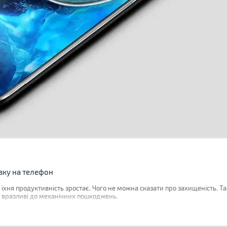
вку на телефон
ня продуктивність зростає. Чого не можна сказати про захищеність. Так
о вразливі до механічних пошкоджень.