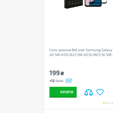
Скло захисне BeCover Samsung Galaxy
4G SM-A135/A23 SM-A235/M23 5G SM-
M236 Black (707320)
199
₴
+12
балів
КУПИТИ