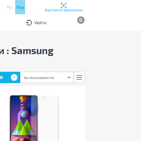
Рус
Укр
Відстежити замовлення
0
Увійти
и : Samsung
И
1
За популярністю