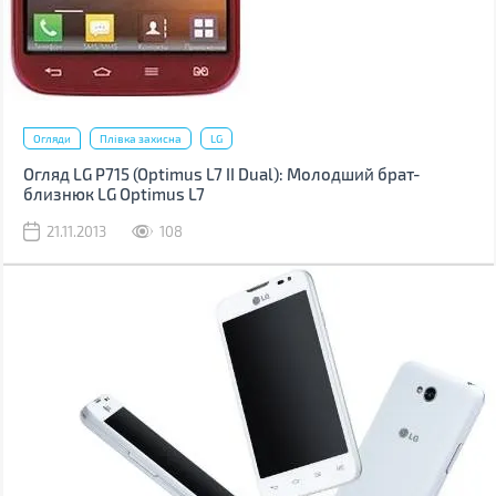
Огляди
Плівка захисна
LG
Огляд LG P715 (Optimus L7 II Dual): Молодший брат-
близнюк LG Optimus L7
21.11.2013
108