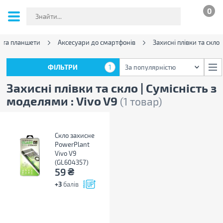
0
 та планшети
Аксесуари до смартфонів
Захисні плівки та скло
ФІЛЬТРИ
1
За популярністю
ФІЛЬТРИ
1
За популярністю
Захисні плівки та скло | Сумісність з
моделями : Vivo V9
(1 товар)
Скло захисне
PowerPlant
Vivo V9
(GL604357)
₴
59
+3
балів