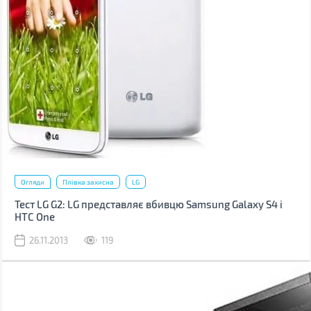
Огляди
Плівка захисна
LG
Тест LG G2: LG представляє вбивцю Samsung Galaxy S4 і
HTC One
26.11.2013
119