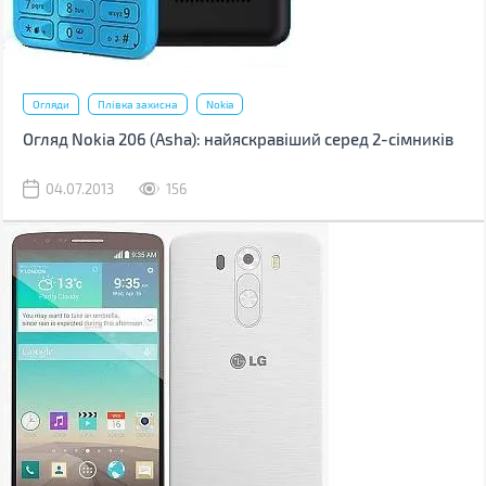
Огляди
Плівка захисна
Nokia
Огляд Nokia 206 (Asha): найяскравіший серед 2-сімників
04.07.2013
156