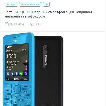
Огляди
Плівка захисна
LG
Тест LG G3 (D855): перший смартфон з QHD-екраном і
лазерним автофокусом
07.10.2014
233