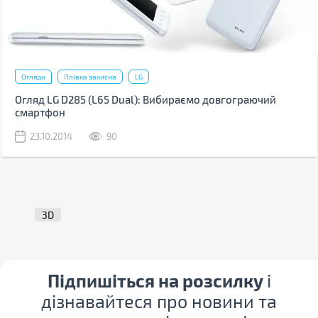
Огляди
Плівка захисна
LG
Огляд LG D285 (L65 Dual): Вибираємо довгограючий
смартфон
23.10.2014
90
3D
Підпишіться на розсилку
і
дізнавайтеся про новини та