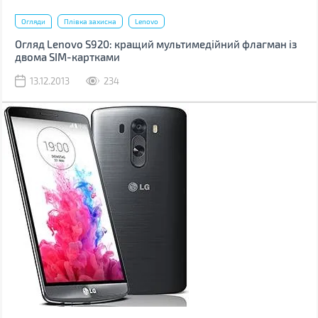
Огляди
Плівка захисна
Lenovo
Огляд Lenovo S920: кращий мультимедійний флагман із
двома SIM-картками
13.12.2013
234