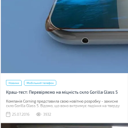
Новини
Мобільний телефон
Краш-тест: Перевіряємо на міцність скло Gorilla Glass 5
Компанія Corning представила свою новітню розробку - захисне
скло Gorilla Glass 5. Відомо, що воно витримує падіння на тверду
поверхню з висоти до 1,6 м в 80% випадків. Як правило, більшість
25.07.2016
3932
з них відбувається при фотосесіях селфі.