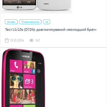
Огляди
Плівка захисна
LG
Тест LG G3s (D724): довгоочікуваний «молодший брат»
13.10.2014
147