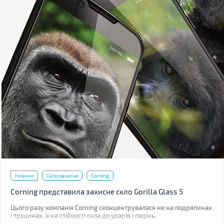
Новини
Скло захисне
Corning
Corning представила захисне скло Gorilla Glass 5
Цього разу компанія Corning сконцентрувалася не на подряпинах
і тріщинах, а на стійкості скла до ударів і падінь.