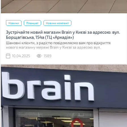
Новини
Планшет
Новини компанії
Зустрічайте новий магазин Brain у Києві за адресою: вул.
Борщагівська, 154а (ТЦ «Аркадія»)
Шановні клієнти, з радістю повідомляємо вам про відкриття
нового магазину мережі Brain у Києві за адресою: вул.
Борщагівська, 154а. Магазин розташований у ТЦ «Аркадія» на 1-
10.04.2025
1589
му поверсі.