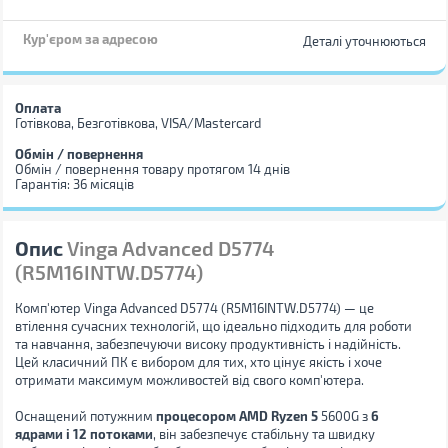
Кур'єром за адресою
Деталі уточнюються
Оплата
Готівкова, Безготівкова, VISA/Mastercard
Обмін / повернення
Обмін / повернення товару протягом 14 днів
Гарантія: 36 місяців
Опис
Vinga Advanced D5774
(R5M16INTW.D5774)
Комп'ютер Vinga Advanced D5774 (R5M16INTW.D5774) — це
втілення сучасних технологій, що ідеально підходить для роботи
та навчання, забезпечуючи високу продуктивність і надійність.
Цей класичний ПК є вибором для тих, хто цінує якість і хоче
отримати максимум можливостей від свого комп'ютера.
Оснащений потужним
процесором AMD Ryzen 5
5600G з
6
ядрами і 12 потоками
, він забезпечує стабільну та швидку