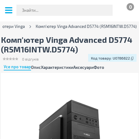
0
'ютери Vinga
Комп'ютер Vinga Advanced D5774 (R5M16INTW.D5774)
Комп'ютер Vinga Advanced D5774
(R5M16INTW.D5774)
Код товару:
U0786822
0
відгуків
Усе про товар
Опис
Характеристики
Аксесуари
Фото