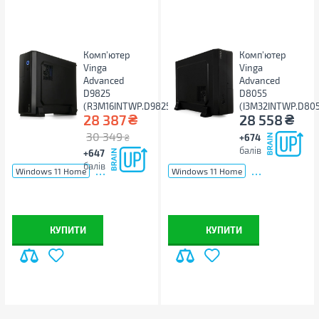
Комп'ютер
Комп'ютер
Vinga
Vinga
Advanced
Advanced
D9825
D8055
(R3M16INTWP.D9825)
(I3M32INTWP.D805
₴
₴
28 387
28 558
30 349
+674
₴
балів
+647
балів
...
...
Windows 11 Home
Windows 11 Home
КУПИТИ
КУПИТИ