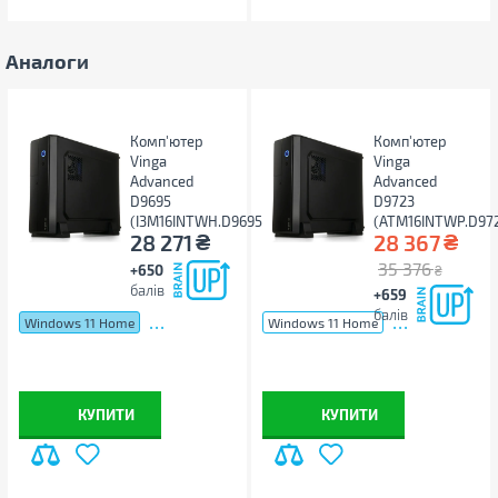
Розташування блоку живлення
верхнє
Потужність блоку живлення
400 Вт
Аналоги
З підсвічуванням
ні
Охолодження
охолодження ЦП: BOX кулер
Ширина, мм
185
Комп'ютер
Комп'ютер
Vinga
Vinga
Висота, мм
352
Advanced
Advanced
Глибина, мм
372
D9695
D9723
(I3M16INTWH.D9695)
(ATM16INTWP.D97
Колір
чорний
₴
₴
28 271
28 367
Інші
35 376
+650
₴
балів
+659
Виробник
Vinga
балів
...
...
Windows 11 Home
Windows 11 Home
Країна виробництва
Україна
Гарантія, міс
36
Примітка
Виробник може змінювати
КУПИТИ
властивості, характеристики,
КУПИТИ
зовнішній вигляд і
комплектацію товарів без
попередження