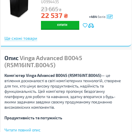
U0994435
23 665
₴
22 537
₴
+484
балів
КУПИТИ
Ще схожі товари
Опис
Vinga Advanced B0045
(R5M16INT.B0045)
Комп'ютер Vinga Advanced B0045 (R5M16INT.B0045)
— це
втілення досконалості в світі комп'ютерних технологій, створене
для тих, хто цінує високу продуктивність, надійність та
функціональність. Цей комп'ютер пропонує бездоганну
платформу для роботи та навчання, здатну впоратися з будь-
якими задачами завдяки своєму продуманому поєднанню
високоякісних компонентів.
Продуктивність та потужність
У серці цього системного блоку знаходиться
шестиядерний
Читати повний опис