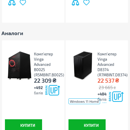
Аналоги
Комп'ютер
Комп'ютер
Vinga
Vinga
Advanced
Advanced
B0025
D8374
(R5M8INT.B0025)
(R7M8INT.D8374)
₴
₴
22 309
22 537
23 665
+492
₴
балів
+484
балів
...
Windows 11 Home
КУПИТИ
КУПИТИ