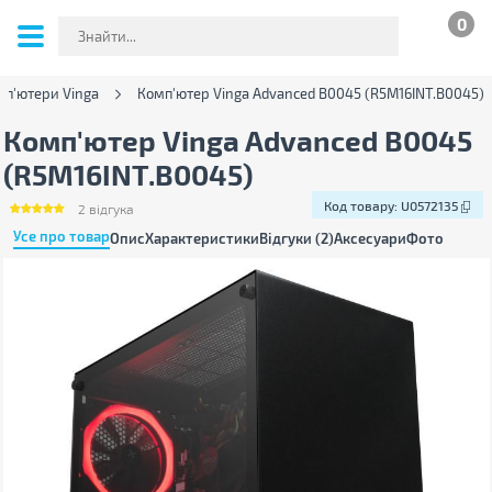
0
мп'ютери Vinga
Комп'ютер Vinga Advanced B0045 (R5M16INT.B0045)
Комп'ютер Vinga Advanced B0045
(R5M16INT.B0045)
Код товару:
U0572135
2
відгука
Усе про товар
Опис
Характеристики
Відгуки (2)
Аксесуари
Фото