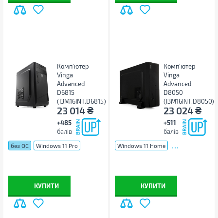
Комп'ютер
Комп'ютер
Vinga
Vinga
Advanced
Advanced
D6815
D8050
(I3M16INT.D6815)
(I3M16INT.D8050)
₴
₴
23 014
23 024
+485
+511
балів
балів
...
без ОС
Windows 11 Pro
Windows 11 Home
КУПИТИ
КУПИТИ