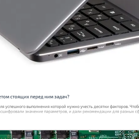
етом стоящих перед ним задач?
для успешного выполнения которой нужно учесть десятки факторов. Чтоб
асшифровали значение параметров, и дали рекомендации для разных с
ь ноутбук для учебы, офисной работы, гейминга, проектирования и дру