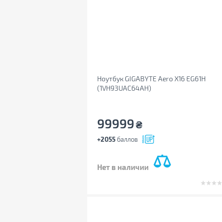
Ноутбук GIGABYTE Aero X16 EG61H
(1VH93UAC64AH)
99999
₴
+2055
баллов
Нет в наличии