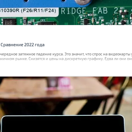
 Сравнение 2022 года
редное затяжное падение курса. Это значит, что спрос на видеокарты у
ничном рынке. Снизятся и цены на дискретную графику. Едва ли они они
цены рекомендованной производителем, но падение будет ощутимым.