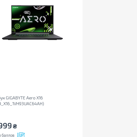
ук GIGABYTE Aero X16
O_X16_1VH93UAC64AH)
999
₴
4
баллов