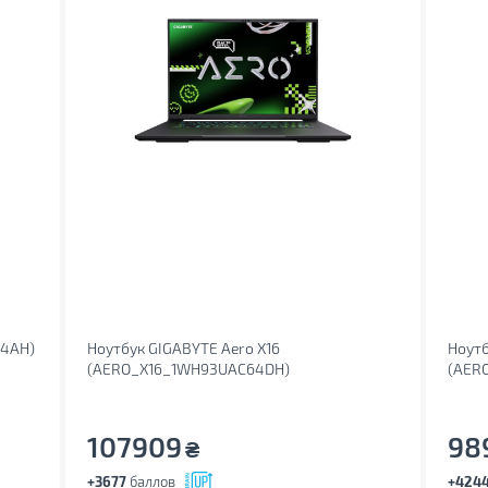
94AH)
Ноутбук GIGABYTE Aero X16
Ноутб
(AERO_X16_1WH93UAC64DH)
(AER
107909
98
₴
+3677
баллов
+424