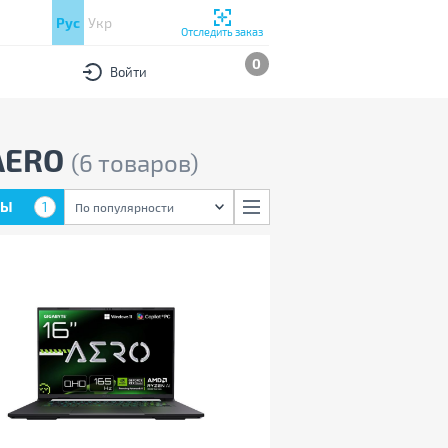
Рус
Укр
Отследить заказ
0
Войти
 AERO
(6 товаров)
РЫ
1
По популярности