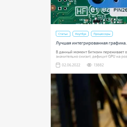
Статьи
Ноутбук
Процессоры
Лучшая интегрированная графика.
В данный момент биткоин переживает оче
значительно снизит, дефицит GPU на роз
рознице карты были на 10-15% дороже 
02.06.2022
13882