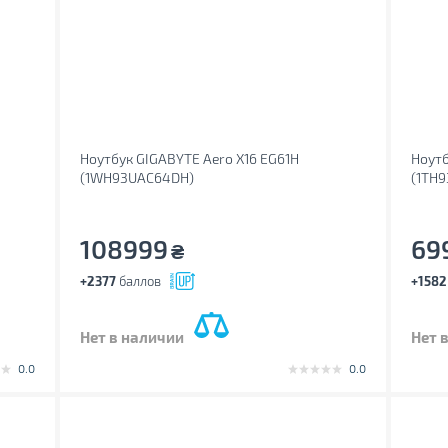
Ноутбук GIGABYTE Aero X16 EG61H
Ноутб
(1WH93UAC64DH)
(1TH
108999
69
₴
+2377
баллов
+1582
Нет в наличии
Нет 
0.0
0.0