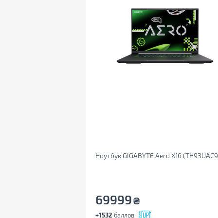
Ноутбук GIGABYTE Aero X16 (TH93UAC
69999
₴
+1532
баллов