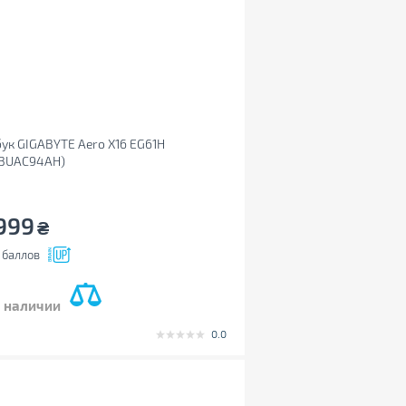
ук GIGABYTE Aero X16 EG61H
93UAC94AH)
999
₴
баллов
в наличии
0.0