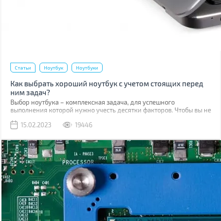
Статьи
Ноутбук
Ноутбуки
Как выбрать хороший ноутбук с учетом стоящих перед
ним задач?
Выбор ноутбука – комплексная задача, для успешного
выполнения которой нужно учесть десятки факторов. Чтобы вы не
упустили ничего важного, мы составили подробный гайд, в
15.02.2023
19446
котором расшифровали значение параметров, и дали
рекомендации для разных сфер использования.
Воспользовавшись нашим руководством, вы сможете выбрать
ноутбук для учебы, офисной работы, гейминга, проектирования и
других задач.