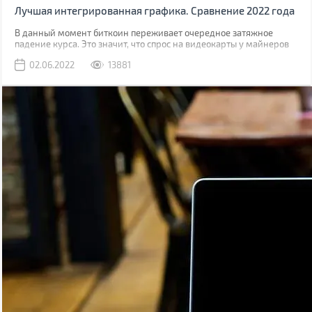
Лучшая интегрированная графика. Сравнение 2022 года
В данный момент биткоин переживает очередное затяжное
падение курса. Это значит, что спрос на видеокарты у майнеров
тоже пойдет на спад, что значительно снизит, дефицит GPU на
02.06.2022
13881
розничном рынке. Снизятся и цены на дискретную графику. Едва
ли они они вернутся до старого уровня, когда в рознице карты
были на 10-15% дороже цены рекомендованной производителем,
но падение будет ощутимым.