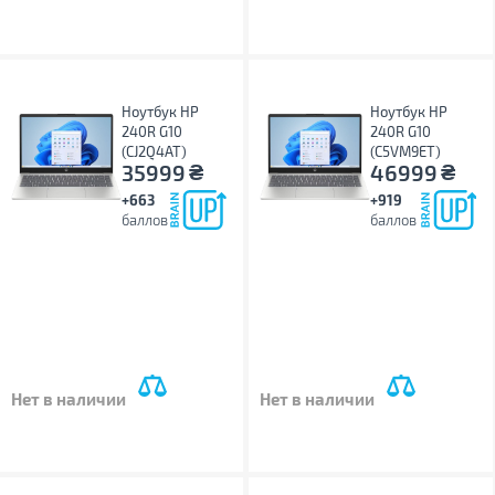
Ноутбук HP
Ноутбук HP
240R G10
240R G10
(CJ2Q4AT)
(C5VM9ET)
₴
₴
35999
46999
+663
+919
баллов
баллов
Нет в наличии
Нет в наличии