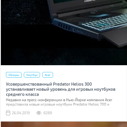
Обзоры
Ноутбук
Acer
Усовершенствованный Predator Helios 300
устанавливает новый уровень для игровых ноутбуков
среднего класса
Недавно на пресс-конференции в Нью-Йорке компания Acer
представила новые игровые ноутбуки Predator Helios 700 и
Predator Helios 300, а также анонсировала ряд новых устройств и
26.04.2019
8288
решений для геймеров, конструкторов, специалистов, учащихся,
студентов и для семейного использования.