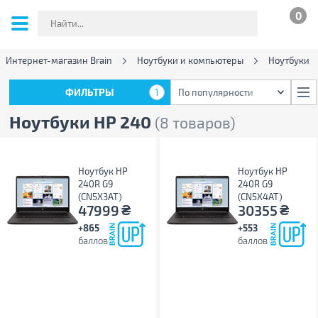
0
Интернет-магазин Brain
Ноутбуки и компьютеры
Ноутбуки
ФИЛЬТРЫ
1
По популярности
ФИЛЬТРЫ
1
По популярности
Ноутбуки HP 240
(8 товаров)
Ноутбук HP
Ноутбук HP
240R G9
240R G9
(CN5X3AT)
(CN5X4AT)
₴
₴
47999
30355
+865
+553
баллов
баллов