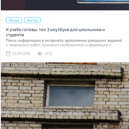
Обзоры
Ноутбук
К учебе готовы: топ 3 ноутбука для школьника и
студента
Поиск информации в интернете, выполнение домашних заданий
и творческих работ, хранение необходимой информации и
общение с друзьями в любом месте — все это обеспечит ноутбук.
03.09.2018
3372
Без данного устройства современному ученику просто не
обойтись.