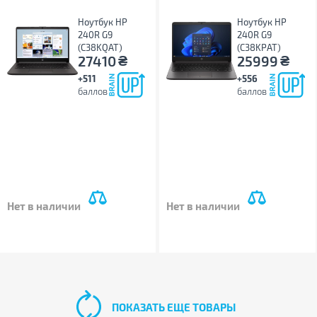
Ноутбук HP
Ноутбук HP
240R G9
240R G9
(C38KQAT)
(C38KPAT)
₴
₴
27410
25999
+511
+556
баллов
баллов
Нет в наличии
Нет в наличии
ПОКАЗАТЬ ЕЩЕ ТОВАРЫ