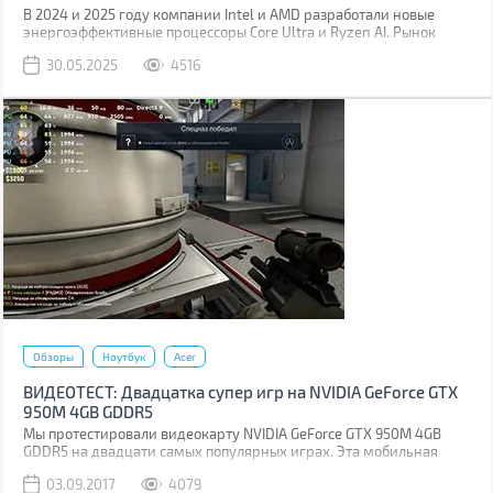
В 2024 и 2025 году компании Intel и AMD разработали новые
энергоэффективные процессоры Core Ultra и Ryzen AI. Рынок
мобильных видеокарт также пополнился новыми решениями,
30.05.2025
4516
Nvidia выпустили линейку RTX 5000 Mobile со сверхбыстрой
памятью GDDR7 и поддержкой шины PCIe 5.0. Производители
ноутбуков тут же разработали новые модели, оснастив их
железом, изготовленным по передовым технологиям.
Обзоры
Ноутбук
Acer
ВИДЕОТЕСТ: Двадцатка супер игр на NVIDIA GeForce GTX
950M 4GB GDDR5
Мы протестировали видеокарту NVIDIA GeForce GTX 950M 4GB
GDDR5 на двадцати самых популярных играх. Эта мобильная
графика относится к минимальным требованиям для игр.
03.09.2017
4079
Поэтому нам стало интересно, что же она может за свои деньги,