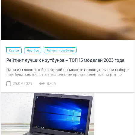
Статьи
Ноутбук
Рейтинг ноутбуков
Рейтинг лучших ноутбуков – ТОП 15 моделей 2023 года
Одна из сложностей с которой вы можете столкнуться при выборе
ноутбука заключается в количестве представленных на рынке
моделей. Если вы покупали ноутбук около 5-ти лет назад и не
24.09.2023
8244
интересовались изменениями в ассортименте, то довольно
сложно сходу выбрать оптимальный вариант.