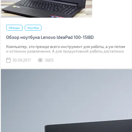
Обзоры
Ноутбук
Обзор ноутбука Lenovo IdeaPad 100-15IBD
Компьютер, это прежде всего инструмент для работы, а уж потом
и источник развлечения. А для продуктивной работы достаточно
и недорогого ноутбука, который будет всегда под рукой, как в
30.09.2017
5605
офисе, так и в командировке или на парах в институте. Именно
таким является ноутбук Lenovo IdeaPad 100-15IBD.