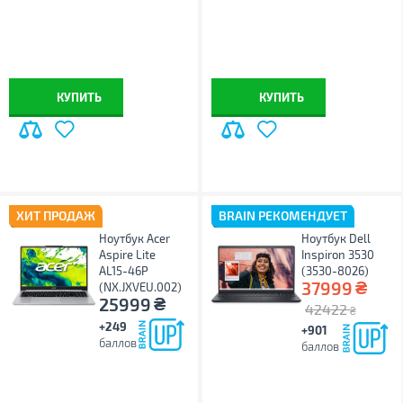
КУПИТЬ
КУПИТЬ
ХИТ ПРОДАЖ
BRAIN РЕКОМЕНДУЕТ
Ноутбук Acer
Ноутбук Dell
Aspire Lite
Inspiron 3530
AL15-46P
(3530-8026)
₴
37999
(NX.JXVEU.002)
₴
25999
42422
₴
+249
+901
баллов
баллов