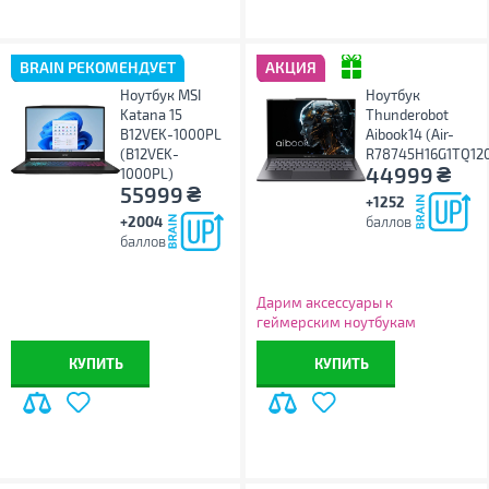
BRAIN РЕКОМЕНДУЕТ
АКЦИЯ
Ноутбук MSI
Ноутбук
Katana 15
Thunderobot
B12VEK-1000PL
Aibook14 (Air-
(B12VEK-
R78745H16G1TQ12
₴
44999
1000PL)
₴
55999
+1252
+2004
баллов
баллов
Дарим аксессуары к
геймерским ноутбукам
Thunderobot!
КУПИТЬ
КУПИТЬ