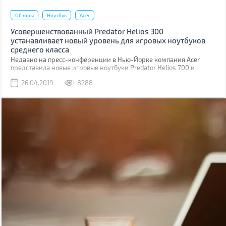
Обзоры
Ноутбук
Acer
Усовершенствованный Predator Helios 300
устанавливает новый уровень для игровых ноутбуков
среднего класса
Недавно на пресс-конференции в Нью-Йорке компания Acer
представила новые игровые ноутбуки Predator Helios 700 и
Predator Helios 300, а также анонсировала ряд новых устройств и
26.04.2019
8288
решений для геймеров, конструкторов, специалистов, учащихся,
студентов и для семейного использования.