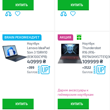
КУПИТЬ
КУПИТЬ
BRAIN РЕКОМЕНДУЕТ
АКЦИЯ
Ноутбук
Ноутбук
Lenovo IdeaPad
Thunderobot
Slim 3 15IRH10
R16 (R16-
(83K100CYPB)
R97945HX57TE1Q3
₴
₴
40999
109999
+399
+3122
баллов
баллов
Дарим аксессуары к
геймерским ноутбукам
Thunderobot!
КУПИТЬ
КУПИТЬ