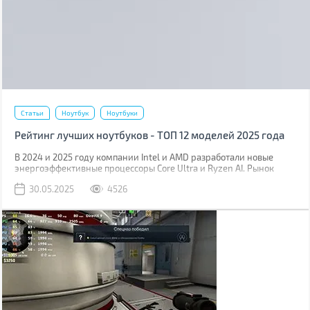
Статьи
Ноутбук
Ноутбуки
Рейтинг лучших ноутбуков - ТОП 12 моделей 2025 года
В 2024 и 2025 году компании Intel и AMD разработали новые
энергоэффективные процессоры Core Ultra и Ryzen AI. Рынок
мобильных видеокарт также пополнился новыми решениями,
30.05.2025
4526
Nvidia выпустили линейку RTX 5000 Mobile со сверхбыстрой
памятью GDDR7 и поддержкой шины PCIe 5.0. Производители
ноутбуков тут же разработали новые модели, оснастив их
железом, изготовленным по передовым технологиям.