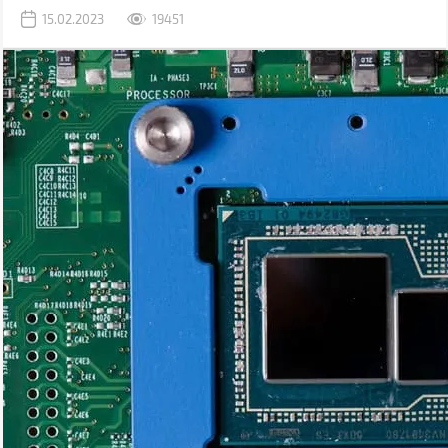
упустили ничего важного, мы составили подробный гайд, в
15.02.2023
19451
котором расшифровали значение параметров, и дали
рекомендации для разных сфер использования.
Воспользовавшись нашим руководством, вы сможете выбрать
ноутбук для учебы, офисной работы, гейминга, проектирования и
других задач.