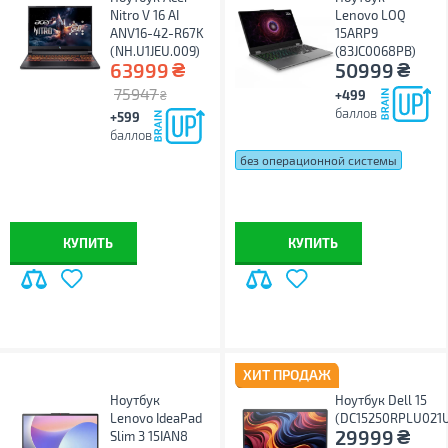
Nitro V 16 AI
Lenovo LOQ
ANV16-42-R67K
15ARP9
(NH.U1JEU.009)
(83JC0068PB)
₴
₴
63999
50999
75947
+499
₴
баллов
+599
баллов
без операционной системы
Windows 11 Home
КУПИТЬ
КУПИТЬ
ХИТ ПРОДАЖ
Ноутбук
Ноутбук Dell 15
Lenovo IdeaPad
(DC15250RPLU021
₴
29999
Slim 3 15IAN8