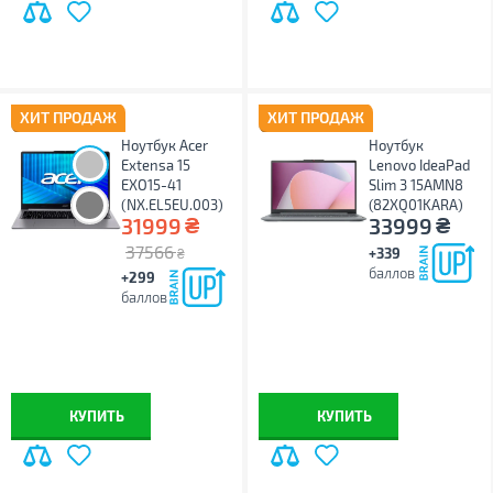
ХИТ ПРОДАЖ
ХИТ ПРОДАЖ
Ноутбук Acer
Ноутбук
Extensa 15
Lenovo IdeaPad
EXO15-41
Slim 3 15AMN8
(NX.EL5EU.003)
(82XQ01KARA)
₴
₴
31999
33999
37566
+339
₴
баллов
+299
баллов
КУПИТЬ
КУПИТЬ