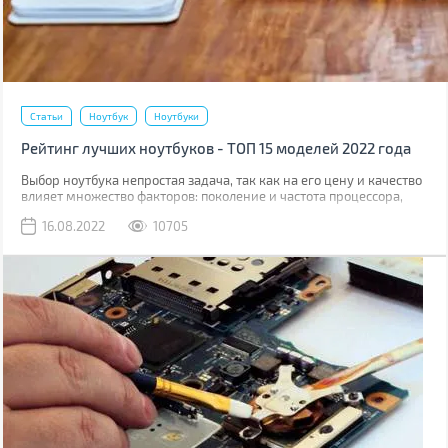
Статьи
Ноутбук
Ноутбуки
Рейтинг лучших ноутбуков - ТОП 15 моделей 2022 года
Выбор ноутбука непростая задача, так как на его цену и качество
влияет множество факторов: поколение и частота процессора,
скорость работы накопителя, качество дисплея, комфорт работы с
16.08.2022
10705
тачпадом, клавиатурой и многое другое.