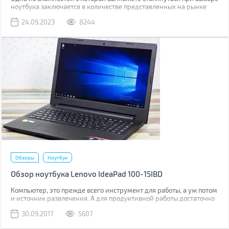
ноутбука заключается в количестве представленных на рынке
моделей. Если вы покупали ноутбук около 5-ти лет назад и не
24.09.2023
8244
интересовались изменениями в ассортименте, то довольно
сложно сходу выбрать оптимальный вариант.
Обзоры
Ноутбук
Обзор ноутбука Lenovo IdeaPad 100-15IBD
Компьютер, это прежде всего инструмент для работы, а уж потом
и источник развлечения. А для продуктивной работы достаточно
и недорогого ноутбука, который будет всегда под рукой, как в
30.09.2017
5607
офисе, так и в командировке или на парах в институте. Именно
таким является ноутбук Lenovo IdeaPad 100-15IBD.