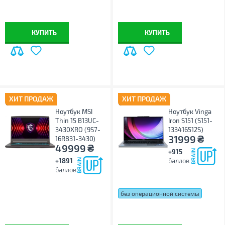
КУПИТЬ
КУПИТЬ
ХИТ ПРОДАЖ
ХИТ ПРОДАЖ
Ноутбук MSI
Ноутбук Vinga
Thin 15 B13UC-
Iron S151 (S151-
3430XRO (9S7-
133416512S)
₴
31999
16R831-3430)
₴
49999
+915
+1891
баллов
баллов
без операционной системы
Windows 11 Home
Windows 11 Pro