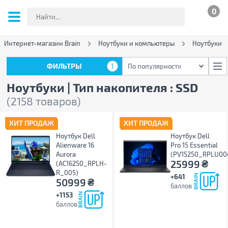
0
Интернет-магазин Brain
Ноутбуки и компьютеры
Ноутбуки
ФИЛЬТРЫ
1
По популярности
ФИЛЬТРЫ
1
По популярности
Ноутбуки | Тип накопителя : SSD
(2158 товаров)
ХИТ ПРОДАЖ
ХИТ ПРОДАЖ
Ноутбук Dell
Ноутбук Dell
Alienware 16
Pro 15 Essential
Aurora
(PV15250_RPLU00
₴
25999
(AC16250_RPLH-
R_005)
+641
₴
50999
баллов
+1153
баллов