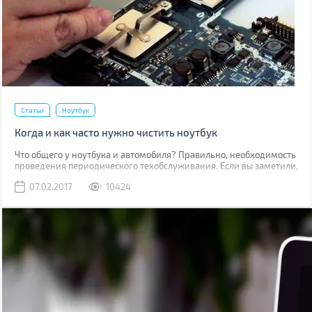
Статьи
Ноутбук
Когда и как часто нужно чистить ноутбук
Что общего у ноутбука и автомобиля? Правильно, необходимость
проведения периодического техобслуживания. Если вы заметили,
что устройство при работе стало нагреваться больше чем обычно,
07.02.2017
10424
начало подтормаживать, или вы просто хотите продлить срок его
службы, то самое время провести чистку ноутбука. О том когда,
как и насколько часто нужно это делать мы поговорим в данной
статье.