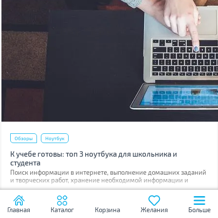
Обзоры
Ноутбук
К учебе готовы: топ 3 ноутбука для школьника и
студента
Поиск информации в интернете, выполнение домашних заданий
и творческих работ, хранение необходимой информации и
общение с друзьями в любом месте — все это обеспечит ноутбук.
03.09.2018
3372
Без данного устройства современному ученику просто не
обойтись.
Главная
Каталог
Корзина
Желания
Больше