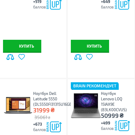
+519
+649
баллов
баллов
КУПИТЬ
КУПИТЬ
BRAIN РЕКОМЕНДУЕТ
Ноутбук Dell
Ноутбук
Latitude 5550
Lenovo LOQ
(DL5550FI31315U16GB512GBU)
15IAX9E
₴
31999
(83LK00CVUS)
₴
50999
35061
₴
+499
+673
баллов
баллов