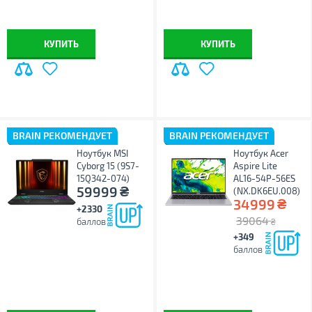
КУПИТЬ
КУПИТЬ
BRAIN РЕКОМЕНДУЕТ
BRAIN РЕКОМЕНДУЕТ
Ноутбук MSI
Ноутбук Acer
Cyborg 15 (9S7-
Aspire Lite
15Q342-074)
AL16-54P-56ES
₴
59999
(NX.DK6EU.008)
₴
34999
+2330
39064
баллов
₴
+349
баллов