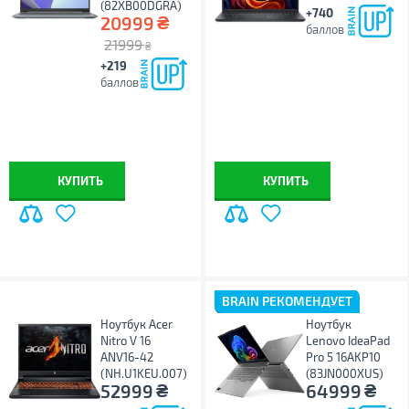
(82XB00DGRA)
+740
₴
20999
баллов
21999
₴
+219
баллов
КУПИТЬ
КУПИТЬ
BRAIN РЕКОМЕНДУЕТ
Ноутбук Acer
Ноутбук
Nitro V 16
Lenovo IdeaPad
ANV16-42
Pro 5 16AKP10
(NH.U1KEU.007)
(83JN000XUS)
₴
₴
52999
64999