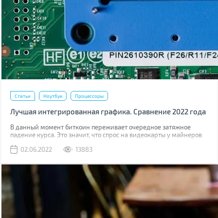
Статьи
Ноутбук
Процессоры
Лучшая интегрированная графика. Сравнение 2022 года
В данный момент биткоин переживает очередное затяжное
падение курса. Это значит, что спрос на видеокарты у майнеров
тоже пойдет на спад, что значительно снизит, дефицит GPU на
02.06.2022
13883
розничном рынке. Снизятся и цены на дискретную графику. Едва
ли они они вернутся до старого уровня, когда в рознице карты
были на 10-15% дороже цены рекомендованной производителем,
но падение будет ощутимым.