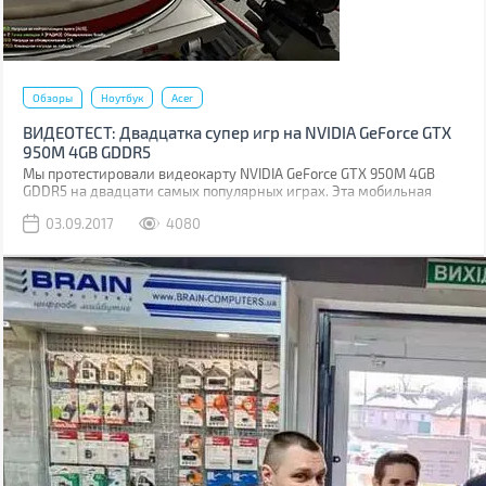
Обзоры
Ноутбук
Acer
ВИДЕОТЕСТ: Двадцатка супер игр на NVIDIA GeForce GTX
950M 4GB GDDR5
Мы протестировали видеокарту NVIDIA GeForce GTX 950M 4GB
GDDR5 на двадцати самых популярных играх. Эта мобильная
графика относится к минимальным требованиям для игр.
03.09.2017
4080
Поэтому нам стало интересно, что же она может за свои деньги,
если ее погонять в самых популярных играх.