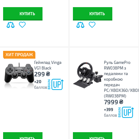
КУПИТЬ
КУПИТЬ
ХИТ ПРОДАЖ
Геймпад Vinga
Руль GamePro
VG1 Black
RW038PM з
₴
299
педалями та
коробкою
+20
передач
баллов
PC/XBOX360/XBO
(RW038PM)
₴
7999
+399
баллов
КУПИТЬ
КУПИТЬ