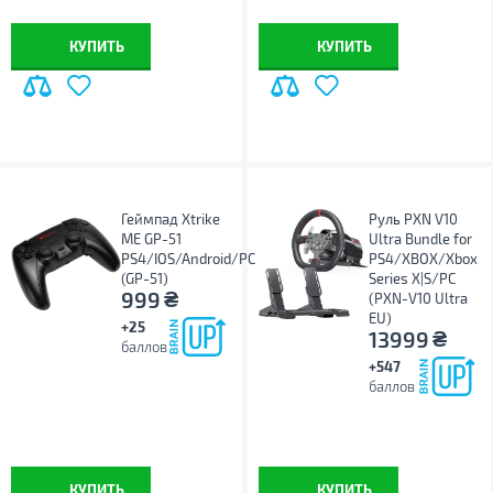
КУПИТЬ
КУПИТЬ
Геймпад Xtrike
Руль PXN V10
ME GP-51
Ultra Bundle for
PS4/IOS/Android/PC
PS4/XBOX/Xbox
(GP-51)
Series X|S/PC
₴
999
(PXN-V10 Ultra
EU)
+25
₴
13999
баллов
+547
баллов
КУПИТЬ
КУПИТЬ