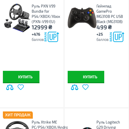
Руль PXN V99
Геймпад
Bundle for
GamePro
PS4/XBOX/Xbox
MG310B PC USB
(PXN-V99 EU)
Black (MG310B)
₴
₴
12999
499
+476
+25
баллов
баллов
КУПИТЬ
КУПИТЬ
ХИТ ПРОДАЖ
Руль Xtrike ME
Руль Logitech
PC/PS4/XBOX/Android
G29 Driving