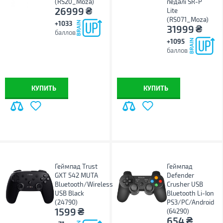
(RS20_Moza)
педалі SR-P
₴
26999
Lite
(RS071_Moza)
+1033
₴
31999
баллов
+1095
баллов
КУПИТЬ
КУПИТЬ
Геймпад Trust
Геймпад
GXT 542 MUTA
Defender
Bluetooth/Wireless
Crusher USB
USB Black
Bluetooth Li-Ion
(24790)
PS3/PC/Android
₴
1599
(64290)
₴
654