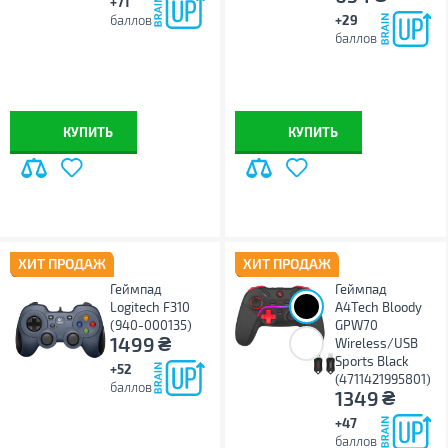
+71
баллов
+29
баллов
КУПИТЬ
КУПИТЬ
ХИТ ПРОДАЖ
ХИТ ПРОДАЖ
Геймпад
Геймпад
Logitech F310
A4Tech Bloody
(940-000135)
GPW70
₴
1499
Wireless/USB
Sports Black
+52
(4711421995801)
баллов
₴
1349
+47
баллов