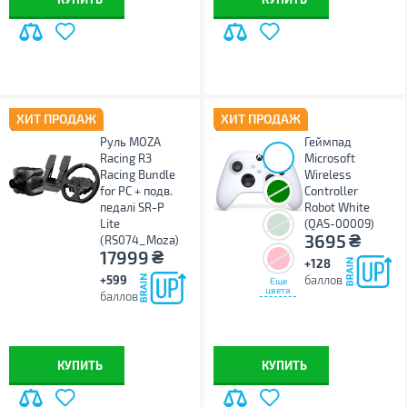
ХИТ ПРОДАЖ
ХИТ ПРОДАЖ
Руль MOZA
Геймпад
Racing R3
Microsoft
Racing Bundle
Wireless
for PC + подв.
Controller
педалі SR-P
Robot White
Lite
(QAS-00009)
₴
3695
(RS074_Moza)
₴
17999
+128
+599
баллов
Еще
цвета
баллов
КУПИТЬ
КУПИТЬ