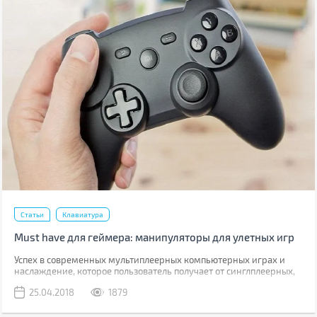
Статьи
Клавиатура
Must have для геймера: манипуляторы для улетных игр
Успех в современных мультиплеерных компьютерных играх и
наслаждение, которое пользователь получает от синглплеерных,
во многом зависят от девайсов. Так, хорошая мышка может
25.04.2018
1879
повысить скорость реакции или значительно упростить
выполнение некоторых игровых функций, геймпад позволит с
удобством играть в портированные с консолей игры, а руль —