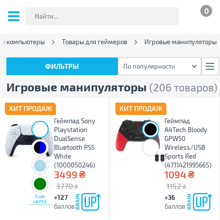
0
 и компьютеры
Товары для геймеров
Игровые манипуляторы
ФИЛЬТРЫ
По популярности
ФИЛЬТРЫ
По популярности
Игровые манипуляторы
(206 товаров)
ХИТ ПРОДАЖ
ХИТ ПРОДАЖ
Геймпад Sony
Геймпад
Playstation
A4Tech Bloody
DualSense
GPW50
;
Bluetooth PS5
Wireless/USB
White
Sports Red
(1000050246)
(4711421995665)
₴
₴
3499
1094
3770
1152
₴
₴
Еще
+127
+36
цвета
баллов
баллов