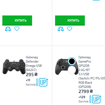
КУПИТЬ
КУПИТЬ
Геймпад
Геймпад
Defender
GamePro
Omega USB
GPS20B
(64247)
2.4G/BT
₴
295
5.1/USB
(Switch/PC/PS/iOS
+11
RGB Black
баллов
(GPS20B)
₴
2799
+129
баллов