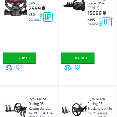
(GP-903)
Force (941-
₴
2999
000112)
₴
15699
+80
баллов
+546
баллов
КУПИТЬ
КУПИТЬ
Руль MOZA
Руль MOZA
Racing R5
Racing R5
Racing Bundle
Trucking Bundle
for PC SR-P Lite
for PC + подв.