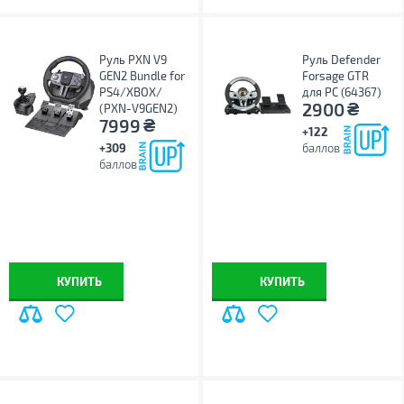
Руль PXN V9
Руль Defender
GEN2 Bundle for
Forsage GTR
PS4/XBOX/
для PC (64367)
₴
2900
(PXN-V9GEN2)
₴
7999
+122
+309
баллов
баллов
КУПИТЬ
КУПИТЬ