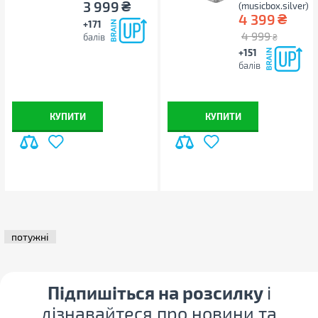
₴
3 999
(musicbox.silver)
₴
4 399
+171
4 999
балів
₴
+151
балів
КУПИТИ
КУПИТИ
потужні
Підпишіться на розсилку
і
дізнавайтеся про новини та