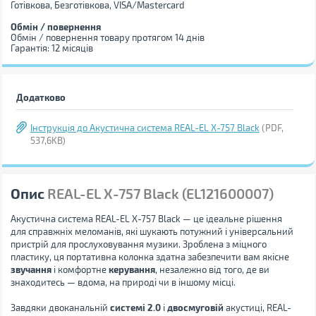
Готівкова, Безготівкова, VISA/Mastercard
Обмін / повернення
Обмін / повернення товару протягом 14 днів
Гарантія: 12 місяців
Додатково
Інструкція до Акустична система REAL-EL X-757 Black
(PDF,
537,6KB)
Опис
REAL-EL X-757 Black (EL121600007)
Акустична система REAL-EL X-757 Black — це ідеальне рішення
для справжніх меломанів, які шукають потужний і універсальний
пристрій для прослуховування музики. Зроблена з міцного
пластику, ця портативна колонка здатна забезпечити вам якісне
звучання
і комфортне
керування
, незалежно від того, де ви
знаходитесь — вдома, на природі чи в іншому місці.
Завдяки двоканальній
системі 2.0
і
двосмуговій
акустиці, REAL-