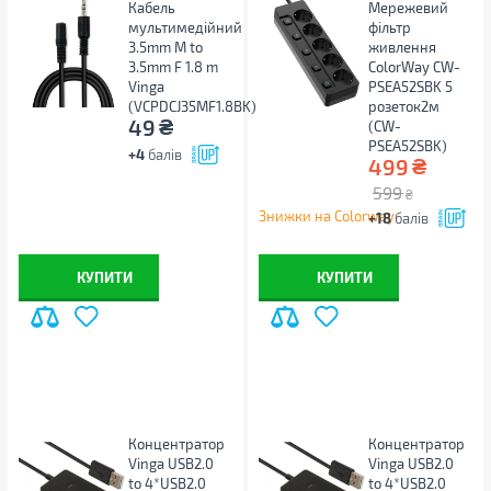
НАДІСЛАТИ ВІДПОВІДЬ
Кабель
Мережевий
мультимедійний
фільтр
3.5mm M to
живлення
3.5mm F 1.8 m
ColorWay CW-
Vinga
PSEA52SBK 5
(VCPDCJ35MF1.8BK)
розеток2м
₴
49
(CW-
PSEA52SBK)
+4
балів
₴
499
НАДІСЛАТИ ВІДПОВІДЬ
599
₴
Знижки на Colorway
+18
балів
КУПИТИ
КУПИТИ
Концентратор
Концентратор
Vinga USB2.0
Vinga USB2.0
to 4*USB2.0
to 4*USB2.0