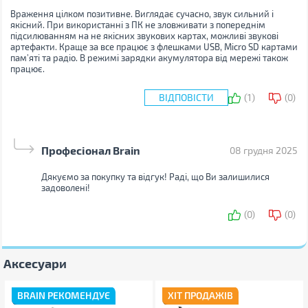
Враження цілком позитивне. Виглядає сучасно, звук сильний і
якісний. При використанні з ПК не зловживати з попереднім
підсилюванням на не якісних звукових картах, можливі звукові
артефакти. Краще за все працює з флешками USB, Micro SD картами
пам’яті та радіо. В режимі зарядки акумулятора від мережі також
працює.
ВІДПОВІСТИ
(
1
)
(
0
)
Ваше ім'я:
Ваш e-mail:
Професіонал Brain
08 грудня 2025
Дякуємо за покупку та відгук! Раді, що Ви залишилися
задоволені!
Ваш коментар:
(
0
)
(
0
)
Ваше ім'я:
Ваш e-mail:
Аксесуари
BRAIN РЕКОМЕНДУЄ
ХІТ ПРОДАЖІВ
Ваш коментар: