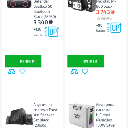
Defender
Microlab M-
Beatbox 50
880 black
₴
3 743
Bluetooth
Black (65950)
4 083
₴
₴
3 340
+96
+136
балів
балів
КУПИТИ
КУПИТИ
Акустична
Акустична
система Trust
система
Yuri Speaker
HiFuture
Set Black
MusicBox
(23696)
100W Silver