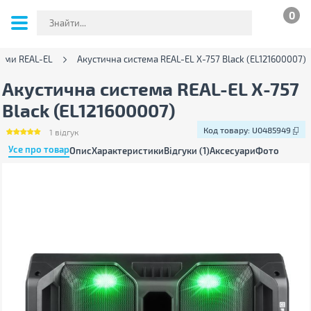
0
теми REAL-EL
Акустична система REAL-EL X-757 Black (EL121600007)
Акустична система REAL-EL X-757
Black (EL121600007)
Код товару:
U0485949
1
відгук
Усе про товар
Опис
Характеристики
Відгуки (1)
Аксесуари
Фото