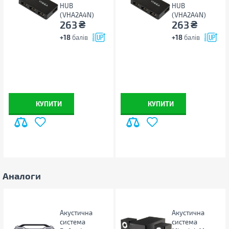
HUB
HUB
(VHA2A4N)
(VHA2A4N)
₴
₴
263
263
+18
балів
+18
балів
КУПИТИ
КУПИТИ
Аналоги
Акустична
Акустична
система
система