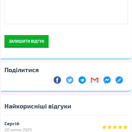
Виробник
REAL-EL
Країна виробництва
Китай
Гарантія, міс
12
Примітка
Виробник може змінювати
властивості, характеристики,
зовнішній вигляд і
комплектацію товарів без
ЗАЛИШИТИ ВІДГУК
попередження
Поділитися
Найкорисніші відгуки
Сергій
20 липня 2025