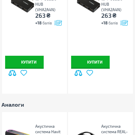
HUB
HUB
(VHA2A4N)
(VHA2A4N)
₴
₴
263
263
+18
балів
+18
балів
КУПИТИ
КУПИТИ
Аналоги
Акустична
Акустична
система Havit
система REAL-