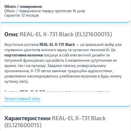
Обмін / повернення
Обмін / повернення товару протягом 14 днів
Гарантія: 12 місяців
Опис
REAL-EL X-731 Black (EL121600015)
Акустична система
REAL-EL X-731 Black
— це ідеальний вибір для
справжніх цінителів якісного звуку та сучасних технологій. Ця
портативна колонка
поєднує в собі елегантний дизайн та
потужний функціонал, що робить її незамінним супутником як
вдома, так і на природі. Завдяки своєму універсальному
призначенню, X-731 легко замінює традиційні аудіосистеми,
дозволяючи насолоджуватись улюбленою музикою в будь-якому
куточку світу.
Система
REAL-EL X-731
оснащена потужним акумулятором
ємністю 3600 mAh, що забезпечує довготривалу роботу без
Читати повний опис
підзарядки, тому ви зможете насолоджуватись музикою декілька
годин підряд. Бездротове підключення через Bluetooth дозволяє
легко синхронізувати колонку з мобільними пристроями,
Характеристики
REAL-EL X-731 Black
ноутбуками, ПК або телевізорами, забезпечуючи безперебійний
потоковий програвання аудіо з будь-якого джерела. А для тих,
(EL121600015)
хто віддає перевагу традиційним методам, передбачено