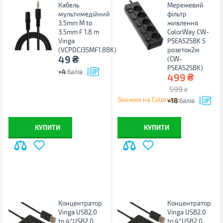
Кабель
Мережевий
мультимедійний
фільтр
3.5mm M to
живлення
3.5mm F 1.8 m
ColorWay CW-
Vinga
PSEA52SBK 5
(VCPDCJ35MF1.8BK)
розеток2м
₴
49
(CW-
PSEA52SBK)
+4
балів
₴
499
599
₴
Знижки на Colorway
+18
балів
КУПИТИ
КУПИТИ
Концентратор
Концентратор
Vinga USB2.0
Vinga USB2.0
to 4*USB2.0
to 4*USB2.0