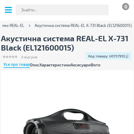
0
стеми REAL-EL
Акустична система REAL-EL X-731 Black (EL121600015)
Акустична система REAL-EL X-731
Black (EL121600015)
Код товару:
U0737955
0
відгуків
Усе про товар
Опис
Характеристики
Аксесуари
Фото