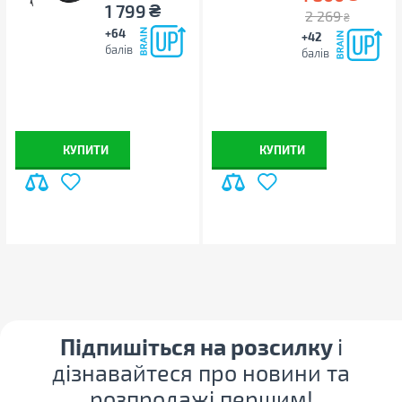
₴
1 799
2 269
₴
+64
+42
балів
балів
КУПИТИ
КУПИТИ
Підпишіться на розсилку
і
дізнавайтеся про новини та
розпродажі першим!