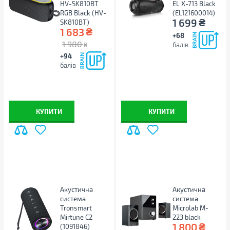
HV-SK810BT
EL X-713 Black
RGB Black (HV-
(EL121600014)
₴
1 699
SK810BT)
₴
1 683
+68
1 980
балів
₴
+94
балів
КУПИТИ
КУПИТИ
Акустична
Акустична
система
система
Tronsmart
Microlab M-
Mirtune C2
223 black
₴
1 800
(1091846)