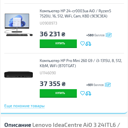
Компьютер HP 24-cr0003ua AiO / Ryzen5
7520U, 16, 512, WiFi, Cam, KBD (9C9C3EA)
U0908973
36 231
₴
+580
баллов
КУПИТЬ
Компьютер HP Pro Mini 260 G9 / i3-1315U, 8, 512,
K&M, WiFi (B70TGAT)
U1146090
37 355
₴
+931
баллов
КУПИТЬ
Еще похожие товары
Описание
Lenovo IdeaCentre AiO 3 24ITL6 /