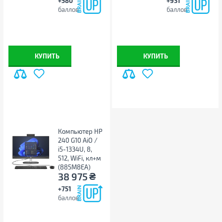
+580
+931
Материал корпуса
пластик
баллов
баллов
Расположение блока питания
внешний адаптер питания
Мощность блока питания
90 Вт
С подсветкой
нет
Ширина, мм
КУПИТЬ
541
КУПИТЬ
Высота, мм
433.6
Глубина, мм
185.4
Вес, кг
6.81
Цвет
черный
Другие
Компьютер HP
240 G10 AiO /
Производитель
Lenovo
i5-1334U, 8,
Страна производства
Китай
512, WiFi, кл+м
(885M8EA)
Гарантия, мес
12
₴
38 975
Штрихкод
195891800003
+751
Примечание
Производитель может
баллов
менять свойства,
характеристики, внешний