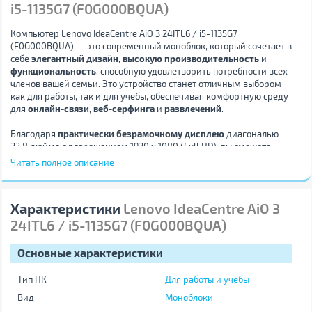
i5-1135G7 (F0G000BQUA)
Компьютер Lenovo IdeaCentre AiO 3 24ITL6 / i5-1135G7
(F0G000BQUA) — это современный моноблок, который сочетает в
себе
элегантный дизайн
,
высокую производительность
и
функциональность
, способную удовлетворить потребности всех
членов вашей семьи. Это устройство станет отличным выбором
как для работы, так и для учёбы, обеспечивая комфортную среду
для
онлайн-связи
,
веб-серфинга
и
развлечений
.
Благодаря
практически безрамочному дисплею
диагональю
23.8 дюйма с разрешением 1920 x 1080 (Full HD), вы сможете
наслаждаться деталями изображения с чёткостью и яркостью,
Читать полное описание
что делает просмотр фильмов и сериалов ещё более
захватывающим.
IPS-матрица
обеспечивает широкие углы
обзора, позволяя сразу нескольким зрителям удобно наблюдать
Характеристики
Lenovo IdeaCentre AiO 3
показ на экране, чем бы вы ни занимались — просмотром видео
или презентаций.
24ITL6 / i5-1135G7 (F0G000BQUA)
Модель оснащена мощным
четырёхъядерным процессором
Основные характеристики
Intel Core i5 1135G7
с поддержкой
Boost режима
, который
повышает частоту до 4.2 ГГц, что обеспечивает скорость
Тип ПК
Для работы и учебы
выполнения задач, необходимую для эффективной
многозадачности.
Интегрированная видеокарта Iris Plus Xe
Вид
Моноблоки
Graphics
обеспечивает качественную графику, которая